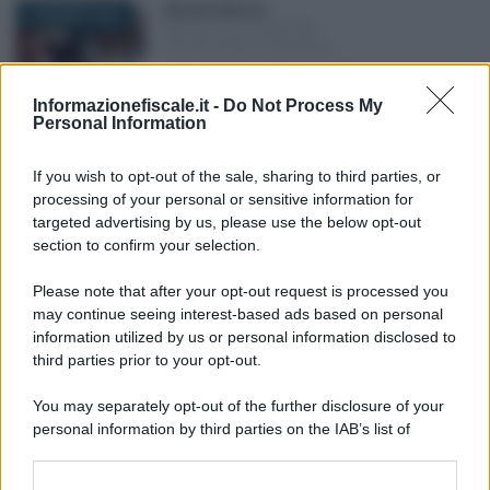
Marcello Maiorino
-
13 MARZO 2025
IMPOSTE DI REGISTRO,
IPOTECARIE E CATASTALI
Agevolazioni prima casa: il
calcolo dei 5 anni
Informazionefiscale.it -
Do Not Process My
Personal Information
Anna Maria D’Andrea
-
26 NOVEMBRE 2018
If you wish to opt-out of the sale, sharing to third parties, or
IMPOSTE DI REGISTRO,
processing of your personal or sensitive information for
IPOTECARIE E CATASTALI
targeted advertising by us, please use the below opt-out
Bonus prima casa,
section to confirm your selection.
pertinenze vincolate per 5
anni
Please note that after your opt-out request is processed you
may continue seeing interest-based ads based on personal
information utilized by us or personal information disclosed to
Francesco Oliva
-
30 LUGLIO 2019
third parties prior to your opt-out.
IMPOSTE DI REGISTRO,
IPOTECARIE E CATASTALI
You may separately opt-out of the further disclosure of your
Agevolazioni prima casa su
personal information by third parties on the IAB’s list of
nuda proprietà e residenza
downstream participants.
estera