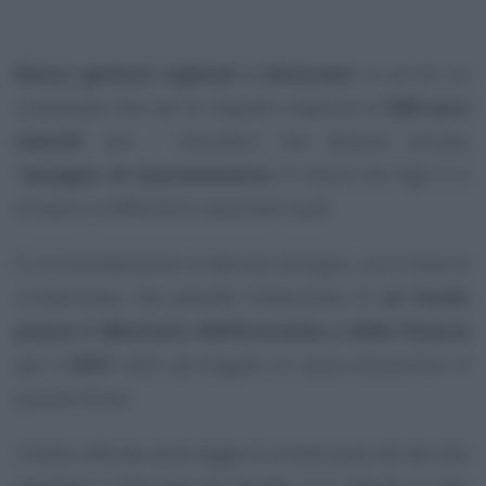
Bonus genitori separati o divorziati
: in arrivo un
contributo, fino ad un importo massimo di
800 euro
mensili
, per i lavoratori che devono versare
l’
assegno di mantenimento
in favore dei figli e si
trovano in difficoltà a causa del Covid.
È un emendamento al decreto Sostegni, ora in fase di
conversione, che prevede l’istituzione di
un fondo
presso il Ministero dell’Economia e delle Finanze
per il
2021
volto ad erogare un aiuto economico in
questo senso.
Il testo ufficiale della legge di conversione del decreto