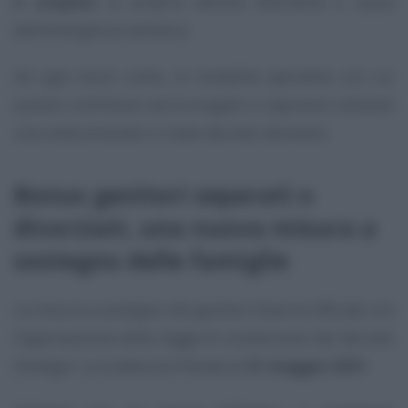
o sospeso
la propria attività lavorativa a causa
dell’emergenza sanitaria.
Ad ogni buon conto, le modalità operative con cui
questo contributo verrà erogato si sapranno soltanto
una volta emanato il citato decreto attuativo.
Bonus genitori separati o
divorziati, una nuova misura a
sostegno delle famiglie
La misura a sostegno dei genitori diverrà ufficiale con
l’approvazione della legge di conversione del decreto
Sostegni. La scadenza è fissata al
21 maggio 2021
.