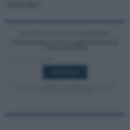
Decreto Legge
Iscriviti alla nostra newsletter
Resta informato su notizie, aggiornamenti fiscali
e moduli scaricabili!
Acconsento al
trattamento dei dati personali
ai sensi degli
articoli 13-14 del GDPR 2016/679.