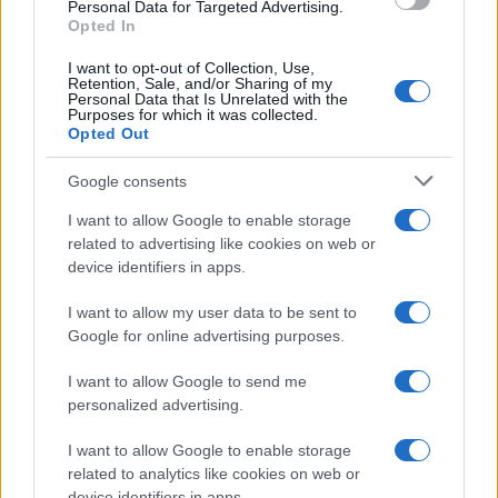
consent section.
Personal Data for Targeted Advertising.
Opted In
Giulia Zaccardelli
-
26 GENNAIO 2022
LEGGI E PRASSI
I want to opt-out of Collection, Use,
Reddito di cittadinanza agli
Retention, Sale, and/or Sharing of my
stranieri solo con permesso
Personal Data that Is Unrelated with the
Purposes for which it was collected.
di soggiorno di lunga durata
Opted Out
Google consents
I want to allow Google to enable storage
related to advertising like cookies on web or
device identifiers in apps.
Iscriviti alla nostra
NEWSLETTER
I want to allow my user data to be sent to
Google for online advertising purposes.
Resta informato su notizie, aggiornamenti fiscali
I want to allow Google to send me
e moduli scaricabili!
personalized advertising.
I want to allow Google to enable storage
related to analytics like cookies on web or
device identifiers in apps.