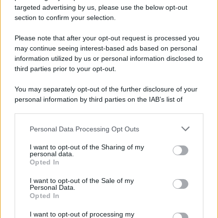
targeted advertising by us, please use the below opt-out
Anna Maria D’Andrea
-
20 FEBBRAIO 2026
section to confirm your selection.
LEGGI E PRASSI
RENTRI, FIR digitale
Please note that after your opt-out request is processed you
rimandato a settembre
may continue seeing interest-based ads based on personal
information utilized by us or personal information disclosed to
third parties prior to your opt-out.
Francesco Rodorigo
-
29 MAGGIO 2025
LEGGI E PRASSI
You may separately opt-out of the further disclosure of your
Congedo parentale 2025:
personal information by third parties on the IAB’s list of
come fare domanda per i
downstream participants.
mesi all’80%
Personal Data Processing Opt Outs
This information may also be disclosed by us to third parties
on the IAB’s List of Downstream Participants that may further
I want to opt-out of the Sharing of my
Francesco Rodorigo
-
disclose it to other third parties.
10 DICEMBRE 2024
personal data.
LEGGI E PRASSI
Opted In
Please note that this website/app uses one or more Google
Assegno unico INPS per i figli
services and may gather and store information including but
a carico: requisiti, domanda,
I want to opt-out of the Sale of my
Personal Data.
not limited to your visit or usage behaviour. You may click to
importo e pagamenti per il
Opted In
grant or deny consent to Google and its third-party tags to
2024
use your data for below specified purposes in below Google
I want to opt-out of processing my