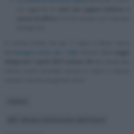
con aggiunta di
aiuti per pagare bollette e
canoni di affitto
in arrivo sempre con il decreto
Sostegni bis.
Si ricorda inoltre che dal 1° luglio è atteso l’avvio
dell’
assegno unico per i figli
istituito dalla
Legge
delega del 1 aprile 2021 numero 46
che, stando alle
ultime novità, dovrebbe entrare in vigore a regime
soltanto a partire da gennaio 2022.
Pubblico
MEF - Ministero dell’Economia e delle Finanze