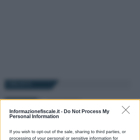
I PIÙ LETTI
Francesco Rodorigo
-
7 MAGGIO 2026
LEGGI E PRASSI
Informazionefiscale.it -
Do Not Process My
TFR al fondo di tesoreria
Personal Information
entro il 16 luglio: le istruzioni
INPS dopo la proroga
If you wish to opt-out of the sale, sharing to third parties, or
processing of your personal or sensitive information for