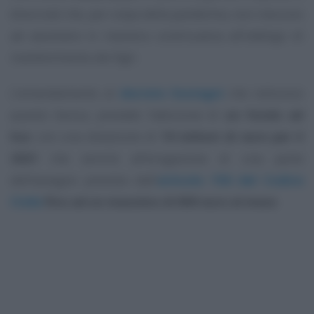
divorziati che, per colpa della pandemia, non riescono
ad assolvere in maniera continuativa all’obbligo di
mantenimento dei figli.
L’emendamento al
decreto Sostegni
che istituisce
questo bonus, prevede l’adozione di
un fondo ad
hoc
con una dotazione di
10 milioni di euro per il
2021
che servirà all’erogazione di una parte
dell’assegno previsto dall’
articolo 156 del Codice
Civile
fino ad un massimo di 800 euro al mese
.