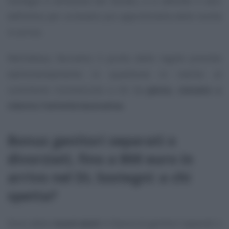
Sostegni è all’esame del Senato, e si attende il varo
definitivo per un’analisi più approfondita delle novità
in arrivo.
Nell’attesa, facciamo il punto delle regole previste
dall’emendamento in questione in merito al
contributo riconosciuto a chi ha
perso, cessato o
ridotto l’attività lavorativa
.
Bonus genitori separati o
divorziati, fino a 800 euro in
arrivo nel DL Sostegni: a chi
spetta?
Sono attesi
nuovi aiuti
in favore di genitori separati o