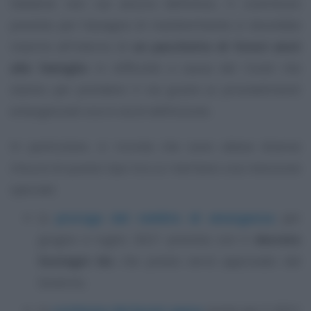
Sebbene non sia ancora definitivo, il contributo
previsto per l’assegno di mantenimento si dovrebbe
inserire all’interno di
un pacchetto di futuri aiuti
alle famiglie
in difficoltà a causa del Covid che
stanno per prendere il via grazie ai provvedimenti
emergenziali ora in via di definizione.
In particolare, si ricorda che sono attese diverse
misure di questo tipo tra cui meritano una menzione
speciale:
la
proroga del reddito di emergenza
per
giugno e luglio 2021 prevista con il
decreto
Sostegni bis
che presto verrà approvato dal
Governo;
la
conferma dei buoni spesa
anche per il 2021