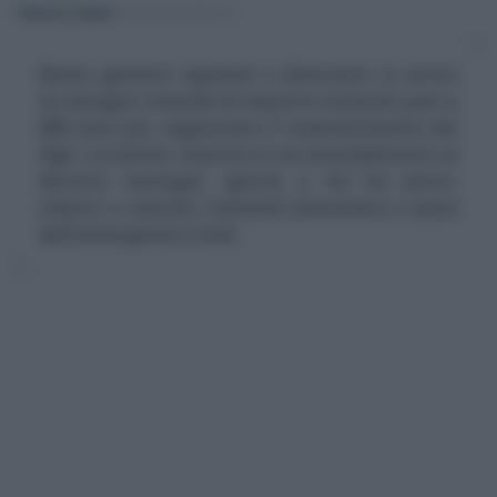
Eleonora Capizzi
-
LEGGI E PRASSI
Bonus genitori separati o divorziati: in arrivo
un assegno mensile di importo massimo pari a
800 euro per supportare il mantenimento dei
figli. La novità, inserita in un emendamento al
decreto Sostegni, spetta a chi ha perso,
ridotto o cessato l'attività lavorativa a causa
dell'emergenza Covid.