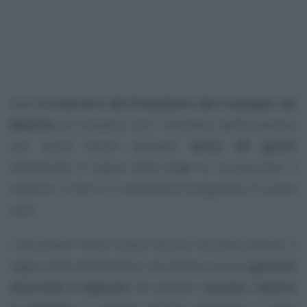
Sarà
un decreto del Presidente del Consiglio dei
Ministri
, di concerto con il Ministro dell’Economia,
che dovrà essere adottato
entro 60 giorni
dall’entrata in vigore della legge di conversione, a
stabilire i criteri e le modalità di erogazione di questi
aiuti.
I destinatari della nuova misura, secondo quanto si
legge nell’emendamento, dovrebbero essere
genitori
divorziati o separati
che abbiano
cessato, ridotto