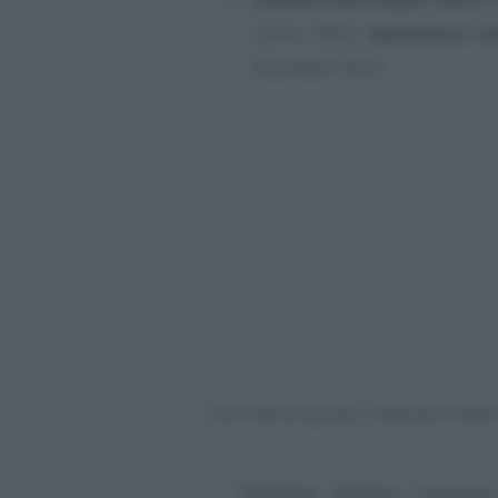
carico della
lavoratrice 
dicembre 2022.
Sull’ultimo punto, l’Istituto chiari
“Pertanto, laddove ricorrano