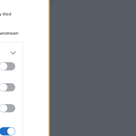
dei premi INAIL
 third
Downstream
er and store
to grant or
ed purposes