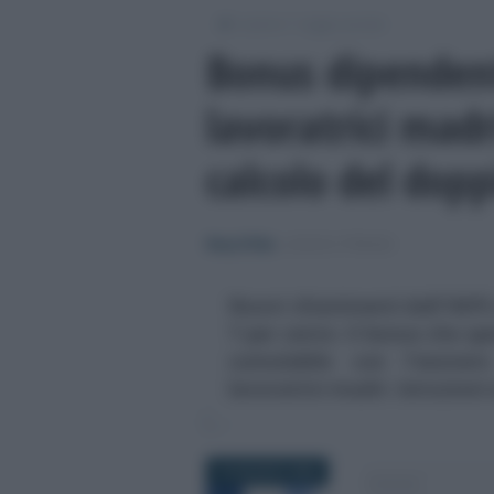
/
/
Lavoro
Leggi e prassi
Bonus dipendent
lavoratrici madr
calcolo del dopp
Rosy D’Elia
-
LEGGI E PRASSI
Nuovi chiarimenti dall'INPS s
7 per cento: il bonus che sp
cumulabile con l'esonero
lavoratrici madri. Istruzioni
10 AGOSTO 2023