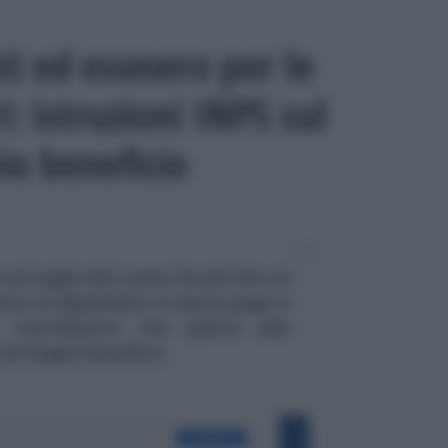
i ed esonero per le
i: istruzioni INPS sul
io beneficio
ul taglio del cuneo fiscale fino al
etta ai dipendenti in busta paga è
 contributivo che spetta alle
 sul doppio beneficio