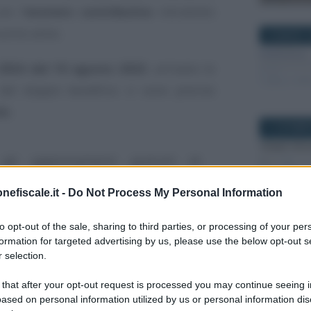
on l’
esonero contributivo
introdotto
scorso anno.
22 MARZO 2
924 del 10 agosto 2023
, arrivano le
 del doppio beneficio: ci sono precise
lo
.
21 DICEMBR
gli aggiornamenti gratuiti di
eria di agevolazioni e bonus sulla
nefiscale.it -
Do Not Process My Personal Information
ipali aggiornamenti fiscali e del
to opt-out of the sale, sharing to third parties, or processing of your per
ri interessati possono
iscriversi
formation for targeted advertising by us, please use the below opt-out s
19 SETTEM
a newsletter
, un aggiornamento
 selection.
al lunedì alla domenica alle 13.00
 that after your opt-out request is processed you may continue seeing i
ased on personal information utilized by us or personal information dis