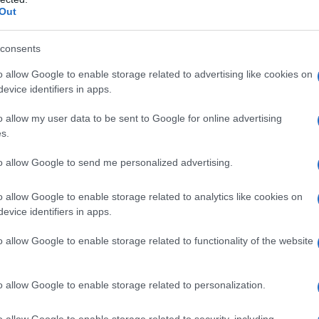
atrici madri: ok alla
Out
e
consents
o allow Google to enable storage related to advertising like cookies on
ticolo numero 39, ha introdotto un
evice identifiers in apps.
 cuneo fiscale
per la seconda metà
o allow my user data to be sent to Google for online advertising
ntributivo
applicabile alla
quota dei
s.
aia e Superstiti, a carico dei lavoratori e
to allow Google to send me personalized advertising.
to in caso di
retribuzioni fino a 25.000
o allow Google to enable storage related to analytics like cookies on
evice identifiers in apps.
 taglio del cuneo fiscale
o allow Google to enable storage related to functionality of the website
o da gennaio a giugno e sulla
ma mensilità
o allow Google to enable storage related to personalization.
o da luglio a dicembre 2023
o allow Google to enable storage related to security, including