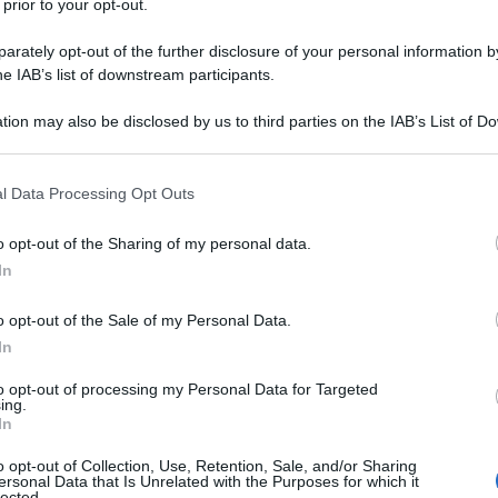
 prior to your opt-out.
ti alla nostra
rately opt-out of the further disclosure of your personal information by
wsletter
he IAB’s list of downstream participants.
rmato su notizie,
tion may also be disclosed by us to third parties on the IAB’s List of 
ti fiscali e moduli
 that may further disclose it to other third parties.
aricabili!
 that this website/app uses one or more Google services and may gath
l Data Processing Opt Outs
including but not limited to your visit or usage behaviour. You may click 
 to Google and its third-party tags to use your data for below specifi
o opt-out of the Sharing of my personal data.
ogle consent section.
In
al
trattamento dei dati
ensi degli articoli 13-14 del
o opt-out of the Sale of my Personal Data.
DPR 2016/679.
In
to opt-out of processing my Personal Data for Targeted
ing.
In
o opt-out of Collection, Use, Retention, Sale, and/or Sharing
 busta paga ed
ersonal Data that Is Unrelated with the Purposes for which it
lected.