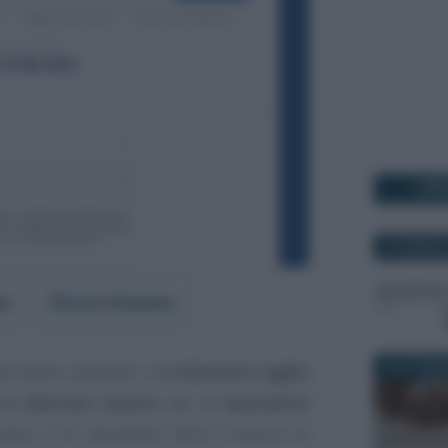
I PI
20 GENNAIO
er
Fonti Preferite
19 OTTOBR
rimenti operativi sull’
ulteriore taglio
dal
Decreto Lavoro
: per le
lavoratrici
 entro il 31 dicembre 2022 il bonus in