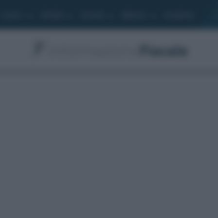
Lavoro
Moduli
Società
Bilancio
Academy