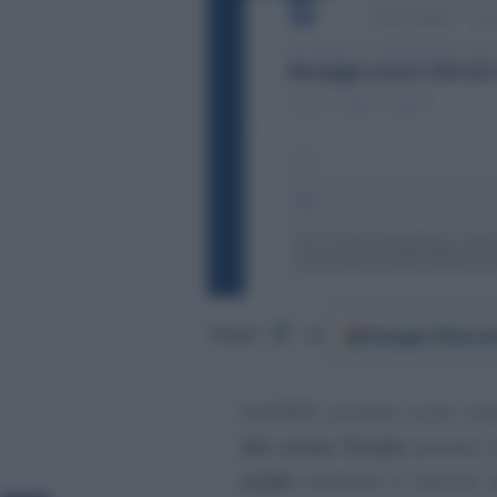
Google
Discov
Segui
su
Dall’INPS arrivano nuovi chia
del cuneo fiscale
previsto 
madri
rientrate in servizio