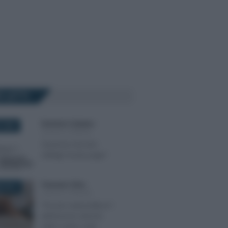
Ù LETTI
Domenico Catalano
-
 2022
LEGGI E PRASSI
Garanzia Giovani:
obbligo busta paga?
Francesco Oliva
-
E 2017
LEGGI E PRASSI
“Piccolo imprenditore”:
definizione articolo
2083 codice civile