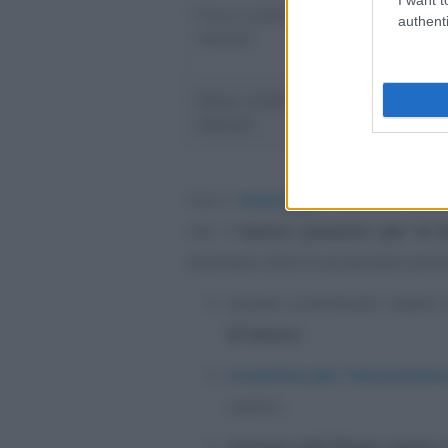
Fino a 2.692 euro
2 per cent
authenti
mensili
tredicesi
6 per cent
Oltre i 2.692 euro
Non si ha d
mensili
Con il
messaggio numero 2924 
che il
bonus previsto per le 
dicembre 2023 è accessibile anch
esoneri contributivi relativi
di lavoro
;
incentivo per l’assunzion
Lavoro;
esonero del 50 per cento
d