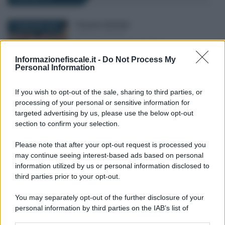
Francesco Rodorigo
-
16 MAGGIO 2026
LEGGI E PRASSI
Bonus assunzione giovani: il
trasferimento da e verso la
Informazionefiscale.it -
Do Not Process My
Zes modifica l’importo
Personal Information
If you wish to opt-out of the sale, sharing to third parties, or
Rosy D’Elia
-
LEGGI E PRASSI
4 GIUGNO 2021
processing of your personal or sensitive information for
Part time verticale o ciclico e
targeted advertising by us, please use the below opt-out
periodi non lavorati:
section to confirm your selection.
istruzioni INPS sul flusso
Uniemens
Please note that after your opt-out request is processed you
may continue seeing interest-based ads based on personal
information utilized by us or personal information disclosed to
Francesco Rodorigo
-
third parties prior to your opt-out.
21 MARZO 2022
LEGGI E PRASSI
SPID: identità digitale anche
You may separately opt-out of the further disclosure of your
per i minorenni ma con
personal information by third parties on the IAB’s list of
distinzioni tra under e over
downstream participants.