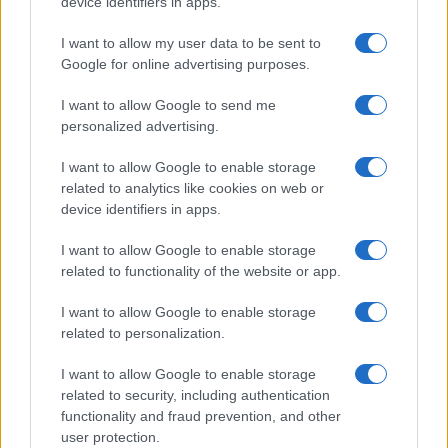
device identifiers in apps.
Iscriviti alla nostra
NEWSLETTER
I want to allow my user data to be sent to
Google for online advertising purposes.
Resta informato su notizie, aggiornamenti fiscali
I want to allow Google to send me
e moduli scaricabili!
personalized advertising.
I want to allow Google to enable storage
related to analytics like cookies on web or
device identifiers in apps.
I want to allow Google to enable storage
Acconsento al
trattamento dei dati personali
ai sensi degli
related to functionality of the website or app.
articoli 13-14 del GDPR 2016/679.
I want to allow Google to enable storage
related to personalization.
I want to allow Google to enable storage
Informazione Fiscale S.r.l. - P.I. / C.F.: 13886391005
related to security, including authentication
Testata giornalistica iscritta presso il Tribunale di Velletri al n°
functionality and fraud prevention, and other
14/2018
|
Iscrizione ROC n. 31534/2018
user protection.