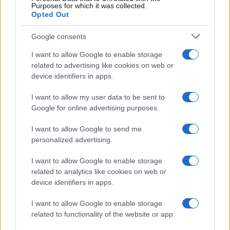
mediche
Purposes for which it was collected.
Opted Out
Google consents
I want to allow Google to enable storage
related to advertising like cookies on web or
device identifiers in apps.
Iscriviti alla nostra
NEWSLETTER
I want to allow my user data to be sent to
Google for online advertising purposes.
Resta informato su notizie, aggiornamenti fiscali
I want to allow Google to send me
e moduli scaricabili!
personalized advertising.
I want to allow Google to enable storage
related to analytics like cookies on web or
device identifiers in apps.
I want to allow Google to enable storage
Acconsento al
trattamento dei dati personali
ai sensi degli
related to functionality of the website or app.
articoli 13-14 del GDPR 2016/679.