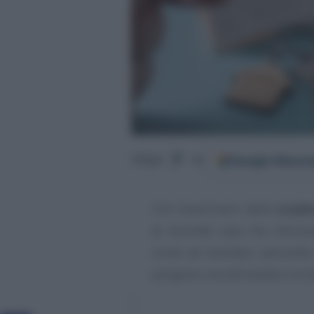
Google
Discov
Segui
su
Con l’avvicinarsi delle
scaden
di seconde case che utilizz
come ad esempio, pescando 
pongono una domanda cruciale