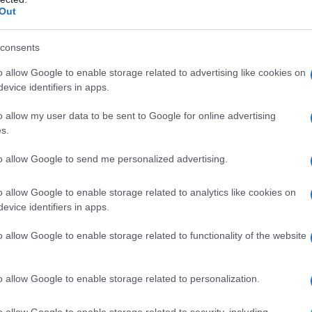
Out
ompiti specifici per i soggetti che
ontratti o nella riscossione dei canoni
consents
ponsabilità del proprietario, o come
o allow Google to enable storage related to advertising like cookies on
egli intermediari.
evice identifiers in apps.
o allow my user data to be sent to Google for online advertising
azione dei dati il
s.
to allow Google to send me personalized advertising.
oggetti che esercitano attività di
o allow Google to enable storage related to analytics like cookies on
evice identifiers in apps.
 inclusi i gestori di portali telematici,
elle Entrate
i dati relativi ai contratti di
o allow Google to enable storage related to functionality of the website
o tramite.
o allow Google to enable storage related to personalization.
itano attività di
intermediazione
o allow Google to enable storage related to security, including