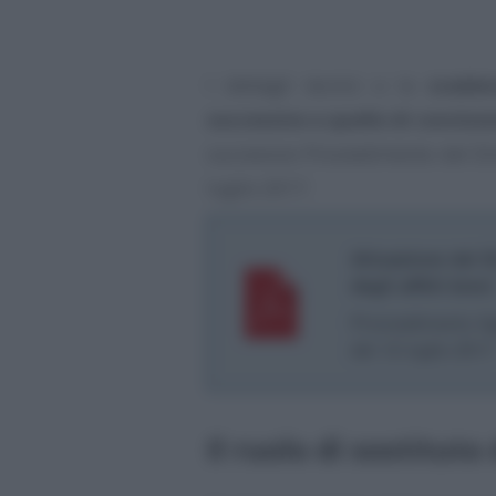
I dettagli tecnici e la
scaden
successivo a quello di conclusi
successivo Provvedimento del Dir
luglio 2017.
Attuazione del 
degli affitti brevi
Provvedimento Ag
del 12 luglio 2017
Il ruolo di sostituto