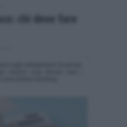
itti
isco: chi deve fare
FFITTI
ata sugli adempimenti fiscali per
 per chiarire cosa devono fare i
li come Airbnb e Booking