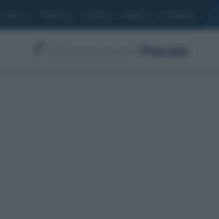
Lavoro
Moduli
Società
Bilancio
Academy