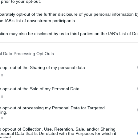
 prior to your opt-out.
Cedolare secca sugli
affitti: la guida completa
rately opt-out of the further disclosure of your personal information by
con video corso
he IAB’s list of downstream participants.
operativo
tion may also be disclosed by us to third parties on the IAB’s List of 
 that may further disclose it to other third parties.
Academy: 25,00 €
 that this website/app uses one or more Google services and may gath
l Data Processing Opt Outs
VEDI SU ACADEMY
including but not limited to your visit or usage behaviour. You may click 
 to Google and its third-party tags to use your data for below specifi
o opt-out of the Sharing of my personal data.
ogle consent section.
In
l’Articolo 4 del D.L.
o opt-out of the Sale of my Personal Data.
In
to opt-out of processing my Personal Data for Targeted
oni brevi con contratti di durata non
ing.
In
a dall’articolo 4 del Decreto Legge 24
o opt-out of Collection, Use, Retention, Sale, and/or Sharing
 modificazioni dalla Legge 96/2017.
ersonal Data that Is Unrelated with the Purposes for which it
lected.