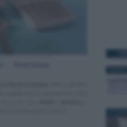
I PI
er
Fonti Preferite
2 MAGGIO 2
ze fiscali di giugno
molti proprietari
ano piattaforme di prenotazione online
tra le più note,
Airbnb
o
Booking
, si
 per evitare pesanti sanzioni:
30 OTTOBR