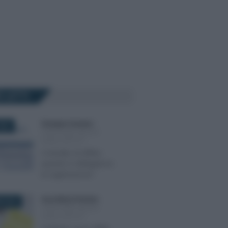
Ù LETTI
Giuseppe Guarasci
-
024
CEDOLARE SECCA
SUGLI AFFITTI
Contratto di affitto:
quando è obbligatoria
la registrazione?
Anna Maria D’Andrea
-
E 2019
CEDOLARE SECCA
SUGLI AFFITTI