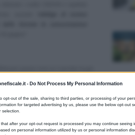
 ottenuto i codici CIN/IUN e ospitato
eve, sussiste l’
obbligo di inviare
a delle Entrate la comunicazione
l 30 giugno?
17 GENNAIO
ffettuare questo invio se il portale ha già
a
Certificazione Unica
perché la norma
20 LUGLIO 
nefiscale.it -
Do Not Process My Personal Information
 è a totale onere e carico del solo
to opt-out of the sale, sharing to third parties, or processing of your per
formation for targeted advertising by us, please use the below opt-out s
analisi circostanziata della normativa e
 selection.
vece in capo al locatore.
 that after your opt-out request is processed you may continue seeing i
ased on personal information utilized by us or personal information dis
19 NOVEMB