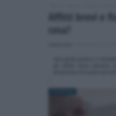
/
/
/
Fisco
Imposte
Cedolare secca sugli aff
Affitti brevi e f
cosa?
Salvatore Cuomo
-
CEDOLARE SECCA SUGLI A
Una guida pratica e immedi
gli affitti brevi pensata
proprietari che usano porta
19 GIUGNO 2026