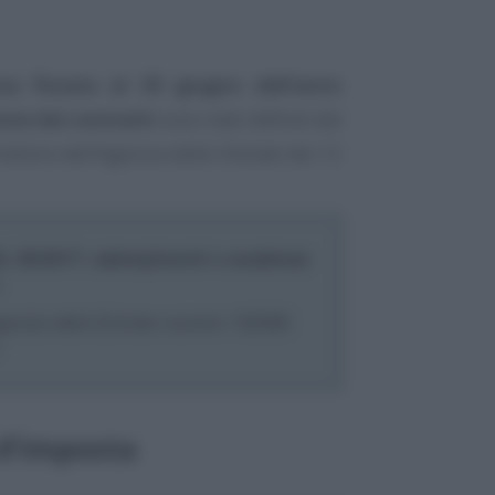
za fissata al 30 giugno dell’anno
one dei contratti
sono stati definiti dal
ettore dell’Agenzia delle Entrate del 12
DL 50/2017: adempimenti e scadenze
enzia delle Entrate numero 132395
 d’imposta