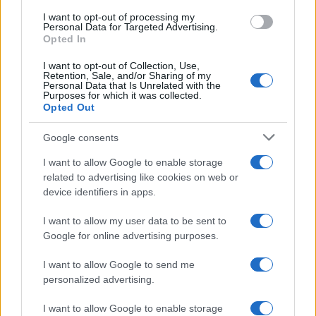
algoritmo
use your data for below specified purposes in below Google
I want to opt-out of processing my
consent section.
Personal Data for Targeted Advertising.
Opted In
Giovambattista Palumbo
-
FISCO
17 GENNAIO 2024
Profili fiscali del mondo del
I want to opt-out of Collection, Use,
Retention, Sale, and/or Sharing of my
calcio
Personal Data that Is Unrelated with the
Purposes for which it was collected.
Opted Out
Google consents
I want to allow Google to enable storage
related to advertising like cookies on web or
device identifiers in apps.
Iscriviti alla nostra
NEWSLETTER
I want to allow my user data to be sent to
Google for online advertising purposes.
Resta informato su notizie, aggiornamenti fiscali
I want to allow Google to send me
e moduli scaricabili!
personalized advertising.
I want to allow Google to enable storage