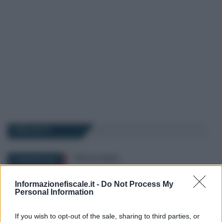
I PIÙ LETTI
Eleonora Capizzi
-
21 MAGGIO 2021
LEGGI E PRASSI
Bonus sportivi nel Decreto
Informazionefiscale.it -
Do Not Process My
Sostegni bis: requisiti e
Personal Information
importo
If you wish to opt-out of the sale, sharing to third parties, or