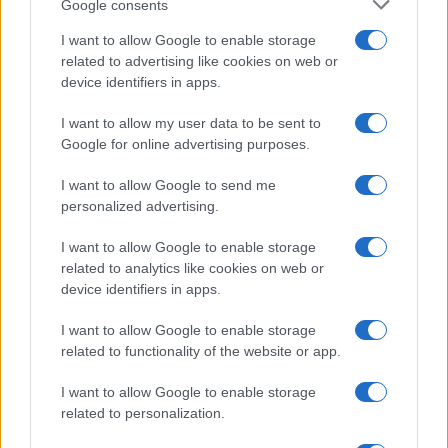
Google consents
I want to allow Google to enable storage
related to advertising like cookies on web or
device identifiers in apps.
Iscriviti alla nostra
NEWSLETTER
I want to allow my user data to be sent to
Google for online advertising purposes.
Resta informato su notizie, aggiornamenti fiscali
I want to allow Google to send me
e moduli scaricabili!
personalized advertising.
I want to allow Google to enable storage
related to analytics like cookies on web or
device identifiers in apps.
I want to allow Google to enable storage
Acconsento al
trattamento dei dati personali
ai sensi degli
related to functionality of the website or app.
articoli 13-14 del GDPR 2016/679.
I want to allow Google to enable storage
related to personalization.