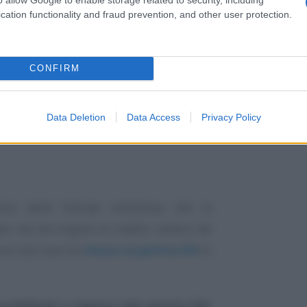
cation functionality and fraud prevention, and other user protection.
CONFIRM
Data Deletion
Data Access
Privacy Policy
zia delle Entrate sottolinea che la
ali che dà origine al credito rientra nel
se il
de cuius
ha
chiuso la partita IVA
in
sibilitati a riaprire tale partita IVA
,