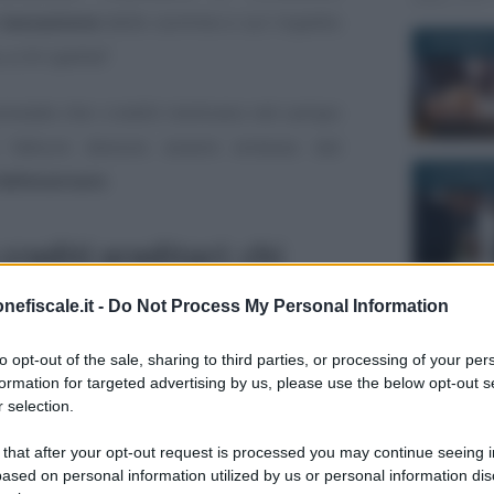
 tassazione
delle somme e sul rispetto
4 DICEMBRE
, a chi spetta?
revede che i crediti rientrano nel campo
e fatture devono essere emesse dal
12 DICEMBR
fallimentare
.
crediti ereditari: chi
ra? La posizione
nefiscale.it -
Do Not Process My Personal Information
ntrate
13 GIUGNO 
to opt-out of the sale, sharing to third parties, or processing of your per
formation for targeted advertising by us, please use the below opt-out s
ria è intervenuta sul tema, per esempio
 selection.
 that after your opt-out request is processed you may continue seeing i
ased on personal information utilized by us or personal information dis