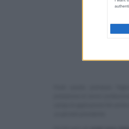
authenti
Poste queste premesse l’Agen
prestazione di servizi profession
campo di applicazione IVA anche 
un periodo precedente.
Poiché però gli
eredi sono impos