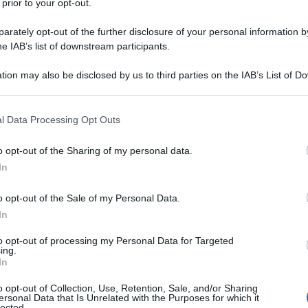
attura per crediti degli eredi
 prior to your opt-out.
e gestione dell’emissione della fattura
rately opt-out of the further disclosure of your personal information by
he IAB’s list of downstream participants.
tion may also be disclosed by us to third parties on the IAB’s List of 
ius
, chiede delucidazioni sulla corretta
 that may further disclose it to other third parties.
diti
e sull’assolvimento dell’obbligo di
 that this website/app uses one or more Google services and may gath
l Data Processing Opt Outs
including but not limited to your visit or usage behaviour. You may click 
 to Google and its third-party tags to use your data for below specifi
o opt-out of the Sharing of my personal data.
e seguenti:
ogle consent section.
In
VA al momento della percezione dei
o opt-out of the Sale of my Personal Data.
In
del credito;
to opt-out of processing my Personal Data for Targeted
ing.
In
assoggettati alla cassa di previdenza.
o opt-out of Collection, Use, Retention, Sale, and/or Sharing
 l’articolo 6 comma 3 del D.P.R. numero
ersonal Data that Is Unrelated with the Purposes for which it
lected.