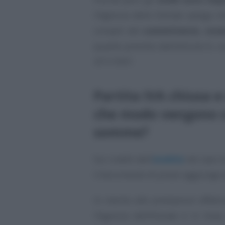
l’Agenzia delle Entrate spiega ch
compiti del
committente, ovver
quanto previsto dall’articolo 6,
471/1997.
Partita IVA chiusa e 
che modo vengono c
somme?
Sui crediti dell’
eredità
nel caso d
il documento di prassi aggiunge a
In merito alle prestazioni effett
l’Agenzia dell’Entrate è in line