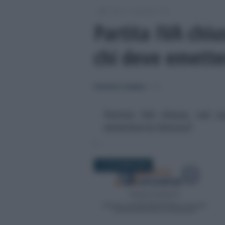
/
/
/
Fisco
Imposte
IVA
Partita IVA chius
chi deve emette
Domenico Catalano
-
IVA
Partita IVA chiusa, nel ca
emettere la fattura?
17 OTTOBRE 2025