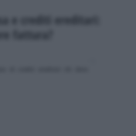
a e crediti ereditari:
re fattura?
so di crediti ereditari chi deve