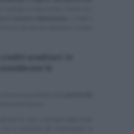
e l’obbligo di fatturazione rientra tra i
o il curatore fallimentare,
in base a
 comma 8, del decreto legislativo numero
crediti ereditari: in
onsiderate le
i chiusura precedente della
partita IVA
lcune precisazioni.
uate dal
de cuius
e percepiti dagli eredi
a con la soluzione del contribuente: le