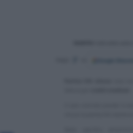
Google
Discov
Segui
su
Partita IVA chiusa
cosa occ
fattura per
crediti ereditari
.
Il caso concreto prende in es
chiuso la partita IVA mentre er
Nello specifico all’ammini