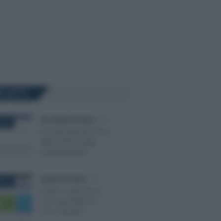
Ù LETTI
Anna Maria D’Andrea
-
IVA
018
IVA split payment fuori
dalla verifica degli
inadempimenti
Sandra Pennacini
-
IVA
025
DURF: le operazioni
non imponibili non
sono rilevanti