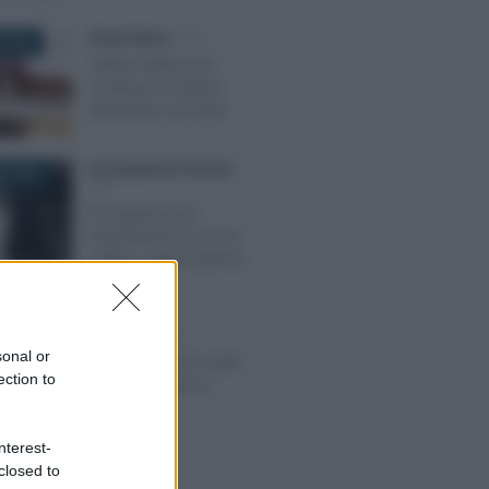
Alessio Mauro
-
IVA
 2025
Fattura elettronica:
novità per il settore
alimentare nel 2026
Giovambattista Palumbo
-
E 2023
IVA
Presupposti per
l’individuazione di una
stabile organizzazione
personale
Redazione
-
IVA
2017
sonal or
Registri IVA, ecco qual
ection to
è il termine per la
stampa
nterest-
closed to