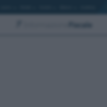
Lavoro
Moduli
Società
Bilancio
Academy