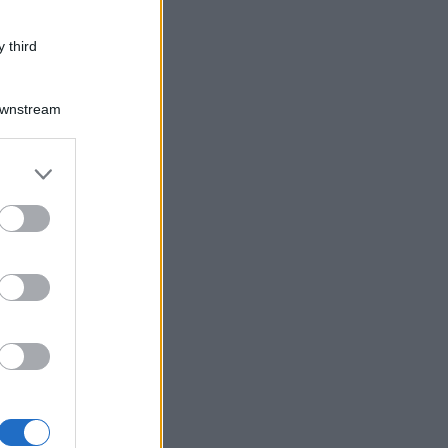
 third
Downstream
er and store
to grant or
ed purposes