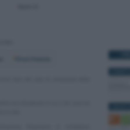
I PI
er
Fonti Preferite
22 MARZO 2
orre fare nel caso di emissione della
ame una situazione in cui il
de cuius
ha
5 MAGGIO 2
a in vita.
strazione finanziaria si richiedono