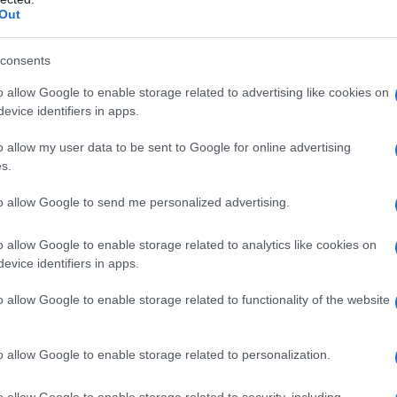
Out
consents
 considerano effettuate all’atto del
o allow Google to enable storage related to advertising like cookies on
evice identifiers in apps.
o allow my user data to be sent to Google for online advertising
nche un passaggio della sentenza della
s.
l 21 aprile 2016
che specifica quanto
to allow Google to send me personalized advertising.
o allow Google to enable storage related to analytics like cookies on
evice identifiers in apps.
ofessionale è imponibile ai fini IVA,
o allow Google to enable storage related to functionality of the website
nte alla cessazione dell’attività, nel
 stata effettuata, ed alla relativa
o allow Google to enable storage related to personalization.
o allow Google to enable storage related to security, including