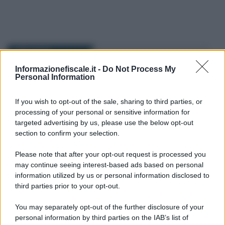
I PIÙ LETTI
Informazionefiscale.it -
Do Not Process My
Personal Information
Anna Maria D’Andrea
-
IMU
13 DICEMBRE 2021
Saldo IMU 2021, scadenza
del 16 dicembre con regole
If you wish to opt-out of the sale, sharing to third parties, or
invariate per i coniugi con più
processing of your personal or sensitive information for
case
targeted advertising by us, please use the below opt-out
section to confirm your selection.
Please note that after your opt-out request is processed you
Rosy D’Elia
-
IMU
13 NOVEMBRE 2023
may continue seeing interest-based ads based on personal
Chi deve pagare il saldo IMU
information utilized by us or personal information disclosed to
2023? I soggetti obbligati e i
third parties prior to your opt-out.
casi di esenzione
You may separately opt-out of the further disclosure of your
personal information by third parties on the IAB’s list of
Anna Maria D’Andrea
-
IMU