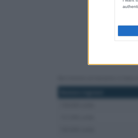
authenti
Nel triennio arriveranno in Italia 
Numero ingressi
136.000 unità
151.000 unità
165.000 unità