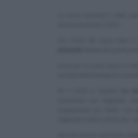
Lo scorso dicembre è stato poss
quote previste per il 2023.
Con l’inizio del nuovo anno si
domande
relative alle quote prev
Come per lo scorso anno, si tratt
seconda della tipologia di contrat
Per il 2024 ci saranno
tre di
subordinati non stagionali cit
cooperazione con l’Italia, uno p
stagionali e infine l’ultimo per i l
Secondo quanto specificato all’
a