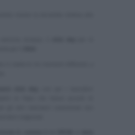
ibile inviare la domanda relativa alle
 avvicina, dunque, il
click day
per le
iste per il
2024
.
a in realtà di tre momenti differenti, a
to.
versi click day
, uno per i lavoratori
tadini di Paesi che hanno accordi di
er gli altri lavoratori subordinati non
avoratori stagionali.
rticolo 8, comma 2
del
DPCM
, le
date