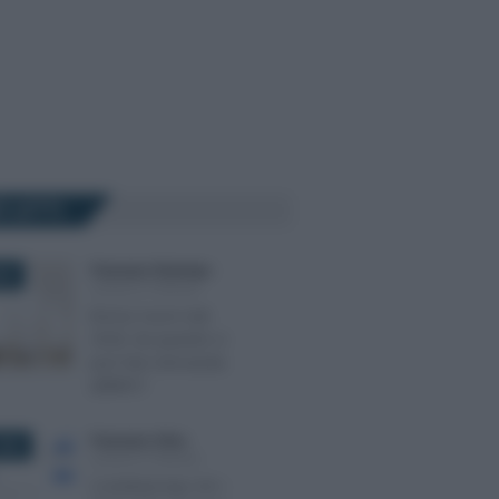
Ù LETTI
Francesco Rodorigo
-
026
LEGGI E PRASSI
Bonus nuovi nati
2026: da quando si
può fare domanda
all’INPS?
Francesco Oliva
-
026
LEGGI E PRASSI
Contributi Inps Srl: i