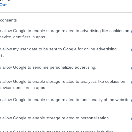
Out
consents
o allow Google to enable storage related to advertising like cookies on
: domanda di nulla
evice identifiers in apps.
o allow my user data to be sent to Google for online advertising
s.
ure previste per il 2023
si avvicinano i
to allow Google to send me personalized advertising.
la
domanda di nulla osta
previsti per il
ssi 2023/2025
.
o allow Google to enable storage related to analytics like cookies on
evice identifiers in apps.
3
, infatti, ha previsto per la prima volta
o allow Google to enable storage related to functionality of the website
ale
degli ingressi di persone non
o allow Google to enable storage related to personalization.
o allow Google to enable storage related to security, including