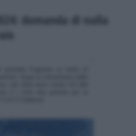
2024: domanda di nulla
aio
5 prevede l'ingresso in Italia di
nitari. Dopo la conclusione delle
no, nel 2024 sono attesi 151.000
ono 3 i click day previsti per le
 7 e il 12 febbraio