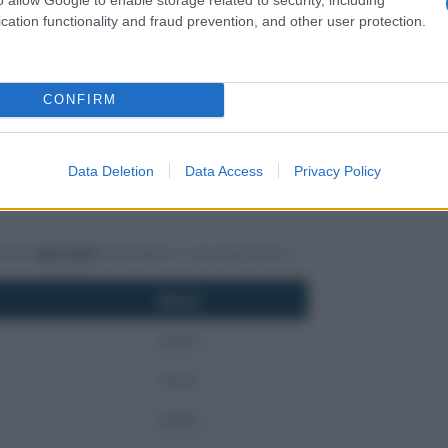
cation functionality and fraud prevention, and other user protection.
CONFIRM
Data Deletion
Data Access
Privacy Policy
oltre
450.000
lavoratori e le lavoratrici.
Anno
2023
2024
2025