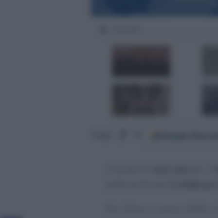
Google
Discov
Segui
su
Il prossimo
click day
per il
del
5
, del
7
e del
12 febbraio
Per l’anno in corso, infatti, i