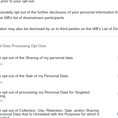
 prior to your opt-out.
e alla nostra newsletter
, un
rately opt-out of the further disclosure of your personal information by
giorno via email dal lunedì alla
he IAB’s list of downstream participants.
tion may also be disclosed by us to third parties on the IAB’s List of 
 that may further disclose it to other third parties.
 that this website/app uses one or more Google services and may gath
ti alla nostra
l Data Processing Opt Outs
including but not limited to your visit or usage behaviour. You may click 
wsletter
 to Google and its third-party tags to use your data for below specifi
o opt-out of the Sharing of my personal data.
ogle consent section.
rmato su notizie,
In
ti fiscali e moduli
aricabili!
o opt-out of the Sale of my Personal Data.
In
to opt-out of processing my Personal Data for Targeted
ing.
In
al
trattamento dei dati
o opt-out of Collection, Use, Retention, Sale, and/or Sharing
ensi degli articoli 13-14 del
ersonal Data that Is Unrelated with the Purposes for which it
DPR 2016/679.
lected.