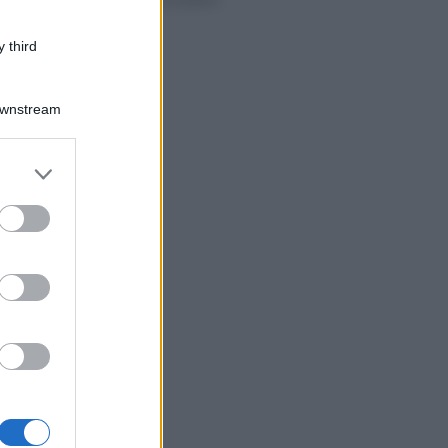
 third
Downstream
er and store
to grant or
ed purposes