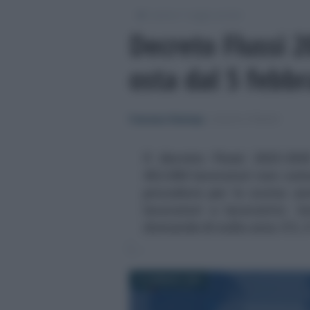
/
/
Lavoro
Leggi e prassi
Decreto Flussi 
osta dal 5 febbr
Francesco Rodorigo
-
LEGGI E PRASSI
Il decreto Flussi 2023-202
452.000 lavoratori non comu
procedure per lo scorso an
lavoratori e lavoratrici. S
domande di nulla osta: il 5, il
22 GENNAIO 2024