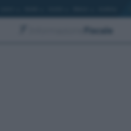
Lavoro
Moduli
Società
Bilancio
Academy