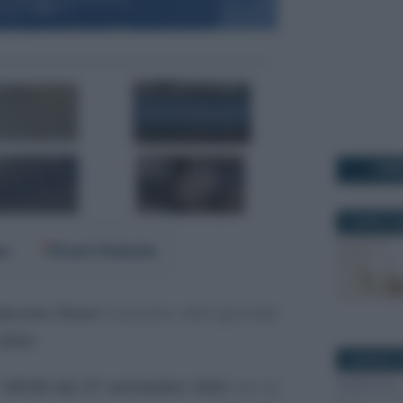
I PI
2 APRILE 2
er
Fonti Preferite
decreto flussi
è previsto nelle giornate
 2024
.
22 MARZO 2
l
DPCM del 27 settembre 2023
con la