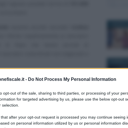
li ingressi prevede l’arrivo di
151.000
 comunitarie.
1 AGOSTO 
nde
saranno accolte secondo l’
ordine
no riferite rispettivamente ai lavoratori
ali di Paesi che hanno accordi di
ri lavoratori subordinati non stagionali e
20 MARZO 2
elle quote è fornita dalla
circolare
nefiscale.it -
Do Not Process My Personal Information
to opt-out of the sale, sharing to third parties, or processing of your per
formation for targeted advertising by us, please use the below opt-out s
14 NOVEMB
 selection.
gli aggiornamenti gratuiti di
ria di ultime novità e agevolazioni
 that after your opt-out request is processed you may continue seeing i
ased on personal information utilized by us or personal information dis
rici e lettori interessati possono