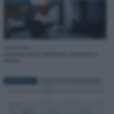
16 APRILE 2024
Giuseppe Guarasci
-
LEGGI E PRASSI
Comodato d’uso: definizione, normativa e
durata
28 NOVEMBRE 2017