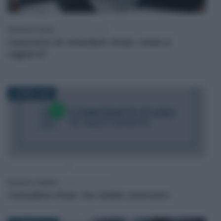
Gianfranco Antico
-
LEGGI E PRASSI
Contratto di comodato d’uso: come si
registra?
2 APRILE 2025
Domenico Catalano
-
MODULI FISCALI
Comodato d’uso: fac simile contratto