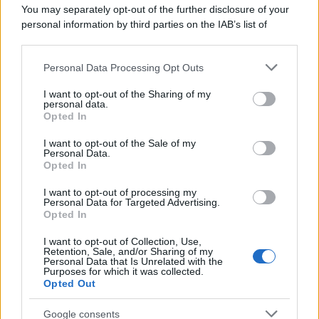
You may separately opt-out of the further disclosure of your
personal information by third parties on the IAB’s list of
downstream participants.
Gianfranco Antico
-
LEGGI E PRASSI
Contratto di comodato d’uso: come si registra?
Personal Data Processing Opt Outs
This information may also be disclosed by us to third parties
on the IAB’s List of Downstream Participants that may further
I want to opt-out of the Sharing of my
disclose it to other third parties.
personal data.
Domenico Catalano
-
MODULI FISCALI
Opted In
Please note that this website/app uses one or more Google
Comodato d’uso: fac simile contratto
services and may gather and store information including but
I want to opt-out of the Sale of my
Personal Data.
not limited to your visit or usage behaviour. You may click to
Opted In
grant or deny consent to Google and its third-party tags to
Giuseppe Guarasci
-
LEGGI E PRASSI
use your data for below specified purposes in below Google
I want to opt-out of processing my
Comodato d’uso: definizione, normativa e durata
consent section.
Personal Data for Targeted Advertising.
Opted In
I want to opt-out of Collection, Use,
Giuseppe Guarasci
-
DICHIARAZIONI E ADEMPIMENTI
Retention, Sale, and/or Sharing of my
Personal Data that Is Unrelated with the
Registrazione contratto di comodato d’uso gratuito: tutte le
Purposes for which it was collected.
regole
Opted Out
Google consents