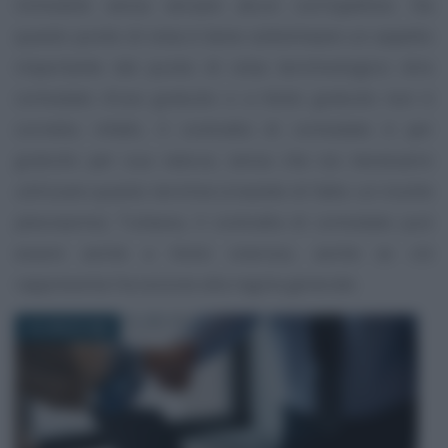
immobile senza versare alcun corrispettivo. Da
questo punto di vista è bene sottolineare un aspetto
importante dal punto di vista terminologico: dire
comodato d’uso gratuito o a titolo gratuito non è
corretto; infatti, il contratto di comodato è per
gratuito per sua natura, senza che sia necessario
utilizzare questo termine (creando di fatto un inutile
pleonasmo). Tuttavia, il contratto di comodato può
essere anche a titolo oneroso, anche se ciò
rappresenta l’eccezione alla regola generale.
18 LUGLIO 2025