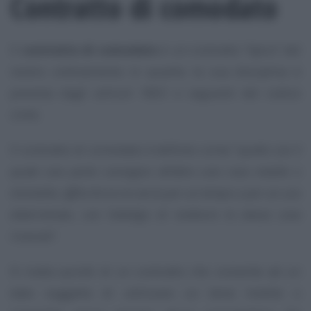
Contratto di comodato
Il
contratto di comodato
è un contratto “
tipico
” del
nostro ordinamento in quanto la sua disciplina è
prevista dagli articoli 1803 e seguenti del codice
civile.
Il contratto di comodato è definito come “
quello con il
quale una parte consegna all’altra una cosa mobile o
immobile, affinché se ne serva per un tempo o per un uso
determinato, con l’obbligo di restituire la stessa cosa
ricevuta
”.
Si tratta quindi di un contratto che consente ad un
dato soggetto di utilizzare un bene mobile o