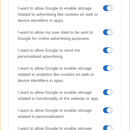
I want to allow Google to enable storage
related to advertising like cookies on web or
device identifiers in apps.
Iscriviti alla nostra
NEWSLETTER
I want to allow my user data to be sent to
Google for online advertising purposes.
Resta informato su notizie, aggiornamenti fiscali
I want to allow Google to send me
e moduli scaricabili!
personalized advertising.
I want to allow Google to enable storage
related to analytics like cookies on web or
device identifiers in apps.
I want to allow Google to enable storage
Acconsento al
trattamento dei dati personali
ai sensi degli
related to functionality of the website or app.
articoli 13-14 del GDPR 2016/679.
I want to allow Google to enable storage
related to personalization.
I want to allow Google to enable storage