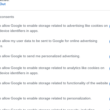
Out
consents
o allow Google to enable storage related to advertising like cookies on
evice identifiers in apps.
to le regole per il
calcolo dell’importo
o allow my user data to be sent to Google for online advertising
s.
entro la scadenza del 2 luglio.
to allow Google to send me personalized advertising.
e per determinare l’importo Irpef da
o allow Google to enable storage related to analytics like cookies on
evice identifiers in apps.
e il calcolo dell’imposta da pagare
o allow Google to enable storage related to functionality of the website
ome riferimento quanto pagato nel
e;
o allow Google to enable storage related to personalization.
nvece, prevede il calcolo degli acconti
 si prevede di conseguire come reddito
o allow Google to enable storage related to security, including