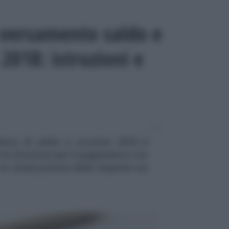
 versamento saldo e
 2018: istruzioni e
enza di saldo e acconto 2018 è
o le istruzioni per il pagamento con
la rateizzazione delle imposte sui