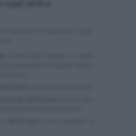
 Irpef 2018 e
nto Irpef entro la scadenza del 2 luglio
enti.
are
l’acconto delle imposte sui redditi
018 bisogna seguire le seguenti regole e
elle Entrate:
re a 51,65
euro l’acconto non è dovuto;
ra 51,65 e 257,52 euro
l’acconto deve
oluzione entro il 30 novembre 2018;
e a 257,52 euro
occorre procedere al