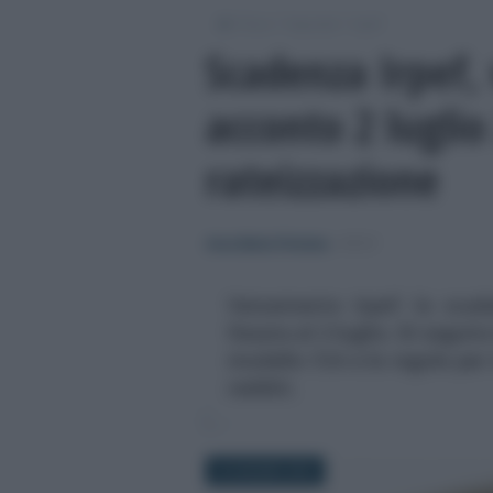
/
/
/
Fisco
Imposte
Irpef
Scadenza Irpef,
acconto 2 luglio
rateizzazione
Anna Maria D’Andrea
-
IRPEF
Versamento Irpef: la scad
fissata al 2 luglio. Di seguit
modello F24 e le regole per 
redditi.
23 GIUGNO 2018