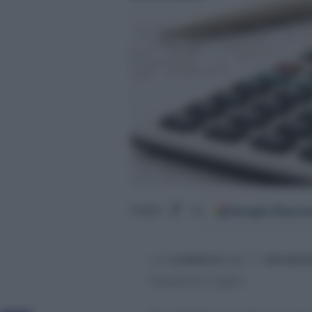
Google
Discov
Segui
su
La
scadenza
per il
versame
fissata al 2 luglio.