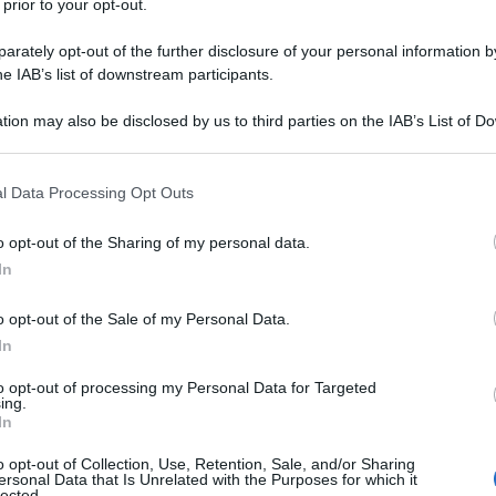
 prior to your opt-out.
imo acconto Irpef 2018, ma il pagamento
rately opt-out of the further disclosure of your personal information by
he IAB’s list of downstream participants.
ll’importo emerso in sede di
calcolo
.
tion may also be disclosed by us to third parties on the IAB’s List of 
truzioni per il
versamento di saldo e
 that may further disclose it to other third parties.
scadenze per il
pagamento a rate
e le
 that this website/app uses one or more Google services and may gath
l Data Processing Opt Outs
odello F24
.
including but not limited to your visit or usage behaviour. You may click 
 to Google and its third-party tags to use your data for below specifi
o opt-out of the Sharing of my personal data.
ogle consent section.
In
samento saldo 2017
colo importo
o opt-out of the Sale of my Personal Data.
In
to opt-out of processing my Personal Data for Targeted
ing.
In
o opt-out of Collection, Use, Retention, Sale, and/or Sharing
ersonal Data that Is Unrelated with the Purposes for which it
lected.