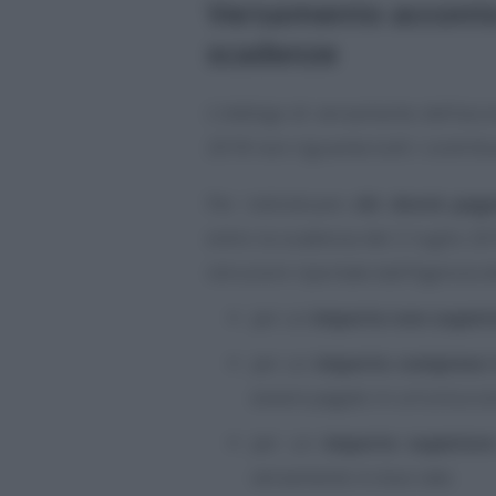
Versamento acconto
scadenze
L’obbligo di versamento dell’acco
2018 non riguarda tutti i contribu
Per individuare
chi dovrà pag
entro la scadenza del 2 luglio 2
istruzioni riportate dall’Agenzia d
per un
importo non superio
per un
importo compreso t
essere pagato in un’unica s
per un
importo superior
versamento in due rate: