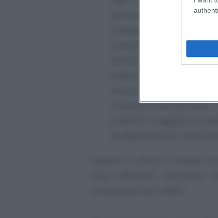
authenti
nell’anno in corso. Quindi s
conseguire un reddito inf
precedente, allora gli ac
inferiore. In questo c
potenzialmente interessat
riduzione degli acconti. Q
risultare un calcolo errato - 
posteriori, maggiore di quell
avrebbe titolo per contestare
Quando si utilizza il metodo stor
viene effettuato utilizzando 
dichiarazione dei redditi.