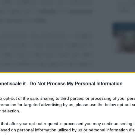
 delle scadenze fiscali più importanti
pensionati
lle regole per il
calcolo
e le
istruzioni
reddito 
 versamento con
F24
.
2 GIUGNO 2
 contribuenti che presentano il modello
ere versate in due diverse scadenze: la
Irpef, Ires e Irap (così come per altre
 IVIE e IVAFE) il meccanismo del saldo e
nefiscale.it -
Do Not Process My Personal Information
18 OTTOBR
: la prima (saldo 2017 e primo acconto
 la seconda, invece, è il 30 novembre
to opt-out of the sale, sharing to third parties, or processing of your per
formation for targeted advertising by us, please use the below opt-out s
 selection.
0 giugno viene tuttavia rinviato
 that after your opt-out request is processed you may continue seeing i
ased on personal information utilized by us or personal information dis
 in quanto cade di sabato.
27 SETTEM