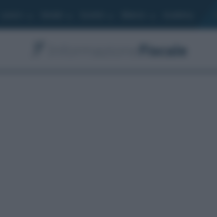
Lavoro
Moduli
Società
Bilancio
Academy