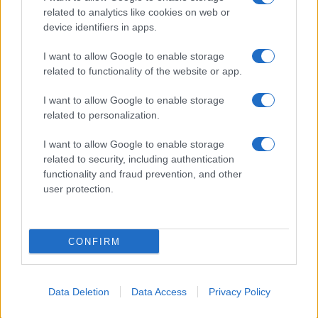
related to analytics like cookies on web or
device identifiers in apps.
I want to allow Google to enable storage
Acconsento al
trattamento dei dati personali
ai sensi degli
related to functionality of the website or app.
articoli 13-14 del GDPR 2016/679.
I want to allow Google to enable storage
related to personalization.
I want to allow Google to enable storage
Informazione Fiscale S.r.l. - P.I. / C.F.: 13886391005
related to security, including authentication
Testata giornalistica iscritta presso il Tribunale di Velletri al n°
functionality and fraud prevention, and other
14/2018
|
Iscrizione ROC n. 31534/2018
user protection.
Redazione e contatti
|
Informativa sulla Privacy
Preferenze privacy
|
Whistleblowing
|
Codice Etico
|
Modello 231
|
ISO
9001:2015
CONFIRM
Data Deletion
Data Access
Privacy Policy
11