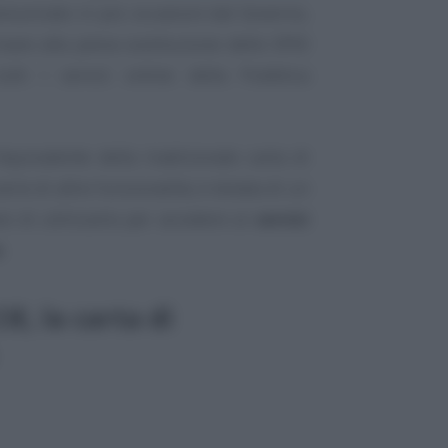
nunciato in più occasioni dal Governo,
rrivare alla piena sostituzione dello SPID
tti i servizi online della Pubblica
l’equivalente della tradizionale carta di
erie di altre funzionalità, è dotata di un
re di utilizzarla per accedere ai
servizi
e
.
E, la carta di