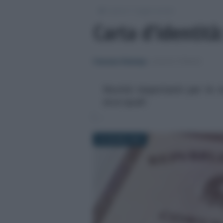
/
/
Lavoro
Leggi e prassi
Carta d’identità
Francesco Rodorigo
-
LEGGI E PRASSI
Novità importanti per le n
ecco quali
26 GIUGNO 2025