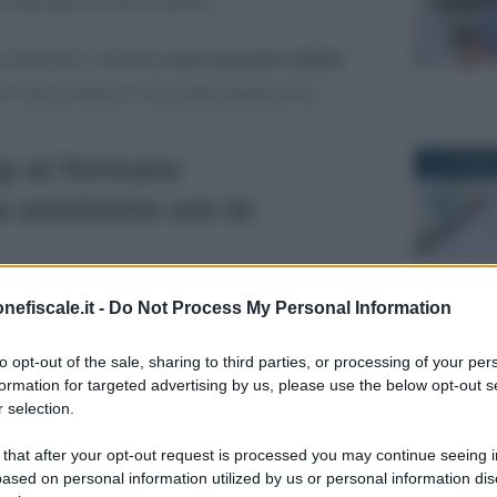
ta indicata sul documento.
a d’identità cartacea
non sarà più valida
, il documento in formato elettronico.
op al formato
4 OTTOBRE
a sostituita con la
dentità
elettronica ma ancora il vecchio
nefiscale.it -
Do Not Process My Personal Information
6 FEBBRAIO
 a pensare alla
sostituzione
.
to opt-out of the sale, sharing to third parties, or processing of your per
formation for targeted advertising by us, please use the below opt-out s
o di identità, infatti, a breve non sarà
 selection.
 utilizzato per l’espatrio. Dovrà essere
 that after your opt-out request is processed you may continue seeing i
nica, la
CIE
, più sicura.
ased on personal information utilized by us or personal information dis
7 SETTEMB