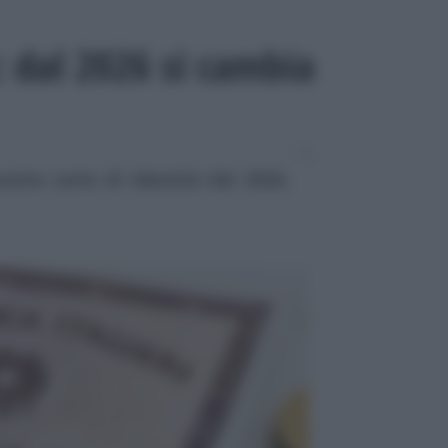
: dal 2026 si cambia
ostre carte di identità dal 2026,