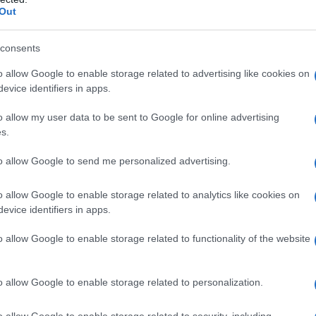
Out
consents
o allow Google to enable storage related to advertising like cookies on
evice identifiers in apps.
stione di
sicurezza
. A fissare la data di
o allow my user data to be sent to Google for online advertising
o n. 1157/2019, il quale ha previsto il
s.
mati, in favore dei nuovi.
to allow Google to send me personalized advertising.
ta di identità elettronica, il vecchio
o allow Google to enable storage related to analytics like cookies on
one della cosiddetta
MRZ
(Machine
evice identifiers in apps.
 di lettura ottica che permette alle
o allow Google to enable storage related to functionality of the website
re le informazioni sull’identità della
i trova sul retro della tessera CIE, subito
o allow Google to enable storage related to personalization.
o allow Google to enable storage related to security, including