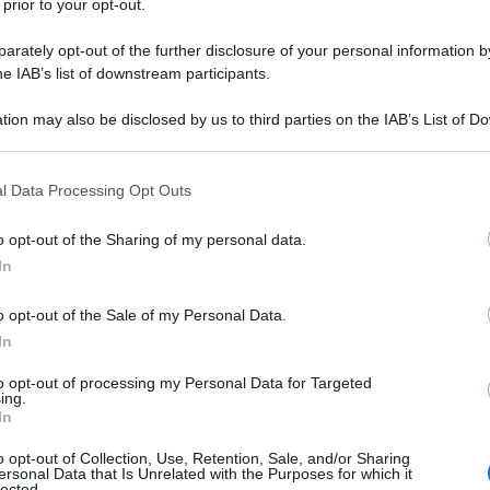
 prior to your opt-out.
i interessati hanno ancora un anno di
rately opt-out of the further disclosure of your personal information by
uzione. La carta d’identità in formato
he IAB’s list of downstream participants.
l
3 agosto 2026
.
tion may also be disclosed by us to third parties on the IAB’s List of 
 that may further disclose it to other third parties.
i provvedere per tempo per assicurarsi
 that this website/app uses one or more Google services and may gath
prossimità della scadenza rischiano il
l Data Processing Opt Outs
including but not limited to your visit or usage behaviour. You may click 
osì di restare senza il documento di
 to Google and its third-party tags to use your data for below specifi
o opt-out of the Sharing of my personal data.
ogle consent section.
In
cea
non sarà più valida dal 2026?
o opt-out of the Sale of my Personal Data.
In
to opt-out of processing my Personal Data for Targeted
ing.
In
o opt-out of Collection, Use, Retention, Sale, and/or Sharing
ersonal Data that Is Unrelated with the Purposes for which it
lected.