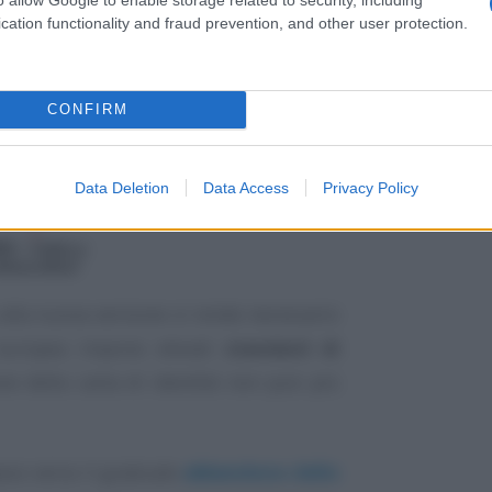
cation functionality and fraud prevention, and other user protection.
CONFIRM
Data Deletion
Data Access
Privacy Policy
 alla nuova versione si rende necessario
 europea impone elevati
standard di
one della carta di identità non può più
sso verso il graduale
abbandono dello