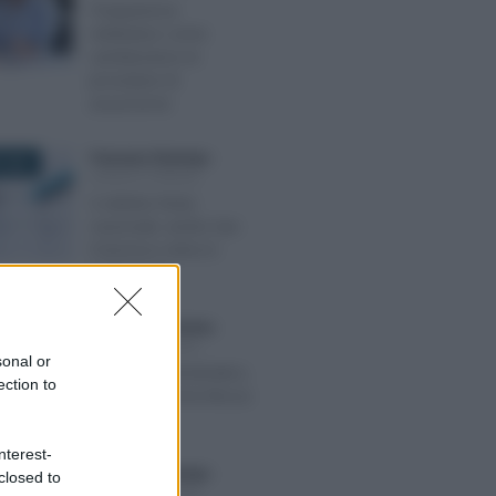
Trasparenza
retributiva: come
cambieranno le
procedure di
assunzione
Francesco Rodorigo
-
 2025
LEGGI E PRASSI
4 ottobre festa
nazionale: anche San
Francesco entra in
busta paga
Anna Maria D’Andrea
-
 2026
LEGGI E PRASSI
sonal or
Fermo amministrativo,
ection to
la rottamazione blocca
i bonus
nterest-
Francesco Rodorigo
-
closed to
RE 2022
LEGGI E PRASSI