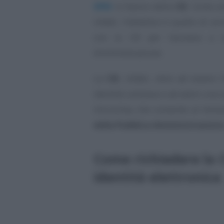
SPID
in favore della
CIE
. Come an
infatti, l’obiettivo è quello di a
con la CIE per l’accesso a tu
Amministrazione.
La
CIE
, infatti, oltre ad essere 
identità cartacea e ad avere una s
microchip che consente al titola
della Pubblica Amministrazion
Come richiedere la CI
identità elettronica