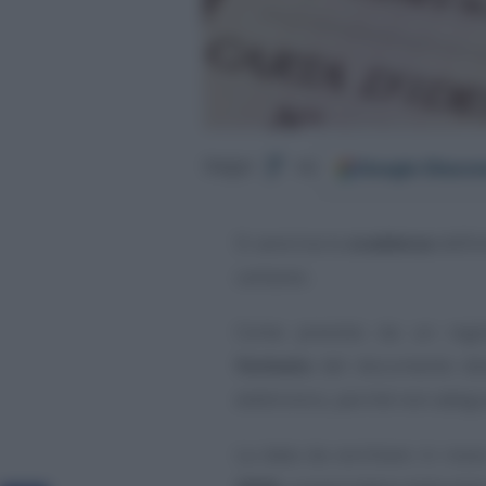
Google
Discov
Segui
su
Si avvicina la
scadenza
defini
cartaceo.
Come previsto da un regol
formato
del documento deve
elettronico, perché non adegu
La data da cerchiare in ross