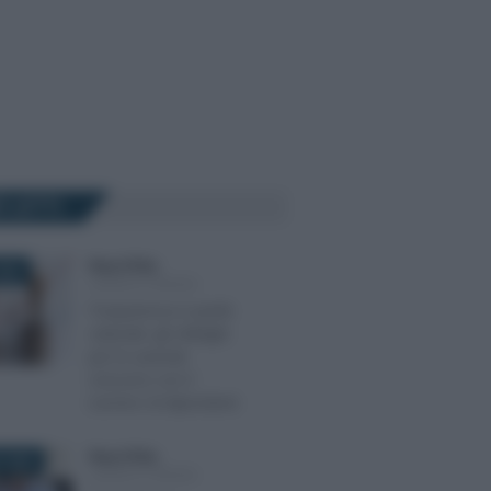
Ù LETTI
Rosy D’Elia
-
026
LEGGI E PRASSI
Trasparenza e parità
salariale: gli obblighi
per le aziende
crescono con il
numero di dipendenti
Rosy D’Elia
-
 2026
LEGGI E PRASSI