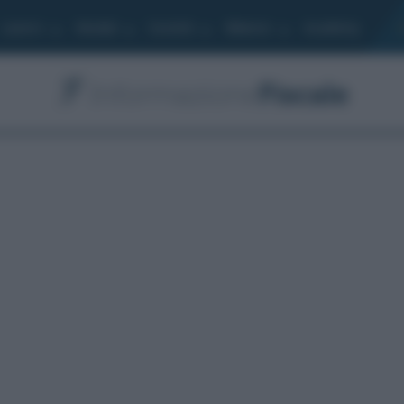
Lavoro
Moduli
Società
Bilancio
Academy