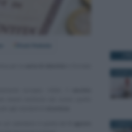
er
Fonti Preferite
I PI
tiva per la
carta di identità
in formato
8 GIUGNO 2
amento europeo, infatti, il
vecchio
 essere sostituito dal nuovo, quello
ato agli standard di
sicurezza
.
o sul calendario è quella del
3 agosto
9 FEBBRAIO