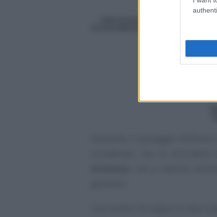
authenti
Insomma, il passaggio definitivo
considerato che la normativa
sicurezza
, che la vecchia versi
garantire.
Una novità che segna un altro pa