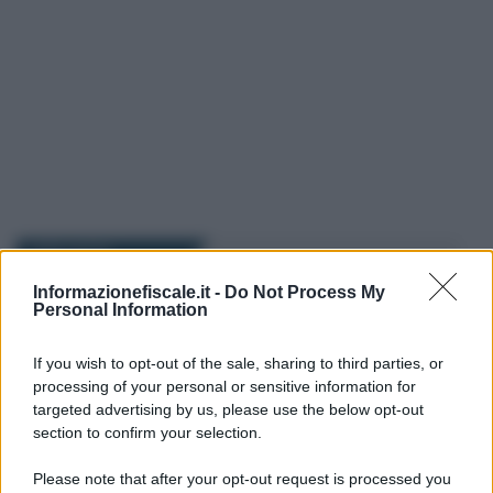
I PIÙ LETTI
Informazionefiscale.it -
Do Not Process My
Personal Information
Alessio Mauro
-
LEGGI E PRASSI
1 SETTEMBRE 2025
Le agevolazioni per chi avvia
una nuova attività
If you wish to opt-out of the sale, sharing to third parties, or
processing of your personal or sensitive information for
targeted advertising by us, please use the below opt-out
section to confirm your selection.
Rosy D’Elia
-
LEGGI E PRASSI
16 GIUGNO 2026
Please note that after your opt-out request is processed you
Direttiva UE su parità