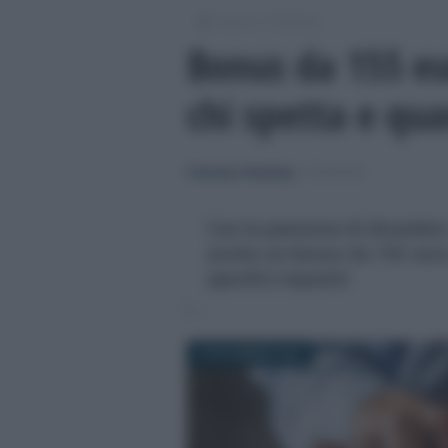
/
/
Lavoro
Pensioni
Bonus da 155 eu
chi spetta e qu
Francesco Rodorigo
-
PENSIONI
Con la pensione di dicembre, 
anche un bonus da 155 euro.
specifici requisiti
18 NOVEMBRE 2025