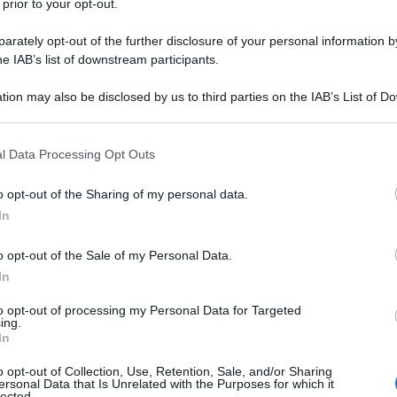
 prior to your opt-out.
a “gratifica natalizia” sono appunto i
ssieme all’assegno della
pensione di
rately opt-out of the further disclosure of your personal information by
he IAB’s list of downstream participants.
 giorno del mese.
tion may also be disclosed by us to third parties on the IAB’s List of 
 pensionati e pensionate riceveranno
 that may further disclose it to other third parties.
sima”, la
maggiorazione
prevista per i
 that this website/app uses one or more Google services and may gath
l Data Processing Opt Outs
including but not limited to your visit or usage behaviour. You may click 
 to Google and its third-party tags to use your data for below specifi
o opt-out of the Sharing of my personal data.
ogle consent section.
a rispetto all’importo della tredicesima
In
he spetta a chi non supera determinate
o opt-out of the Sale of my Personal Data.
In
tiva non è una novità: a prevederla è
to opt-out of processing my Personal Data for Targeted
ing.
e n. 388 del 2000 e i
requisiti
non sono
In
o opt-out of Collection, Use, Retention, Sale, and/or Sharing
ersonal Data that Is Unrelated with the Purposes for which it
lected.