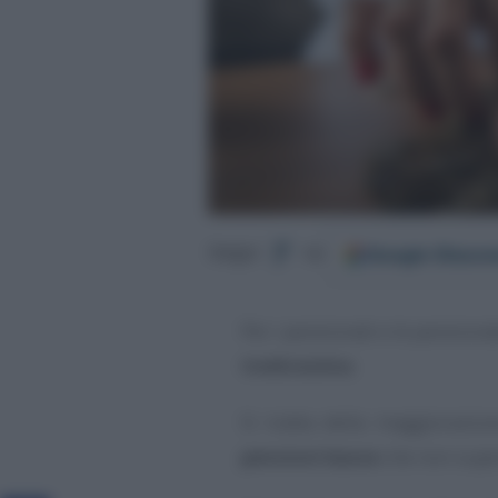
Google
Discov
Segui
su
Per i pensionati e le pensionat
tredicesima
.
Si tratta della maggiorazione
pensioni basse
che non supe