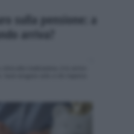
ro sulla pensione: a
ando arriva?
oltre alla tredicesima, è in arrivo
 Sarà erogato solo a chi rispetta