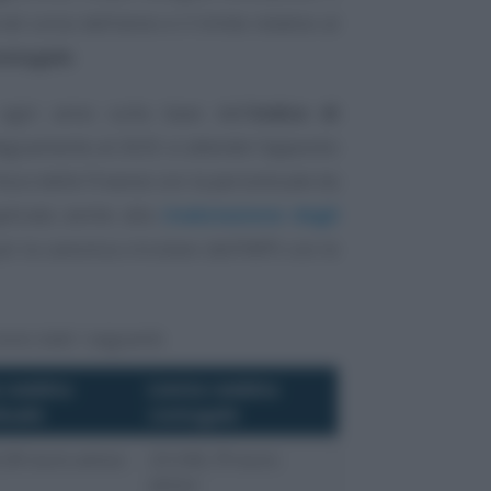
nel corso dell’anno e il limite relativo al
oniugale
.
 ogni anno sulla base dell’
indice di
adeguamento al 2025 si attende l’apposito
ia e delle Finanze con la percentuale da
pplicata anche alla
rivalutazione degli
poi la canonica circolare dell’INPS con le
ono stati i seguenti.
 reddito
Limite reddito
duale
coniugale
,90 euro annui
23.345,79 euro
annui