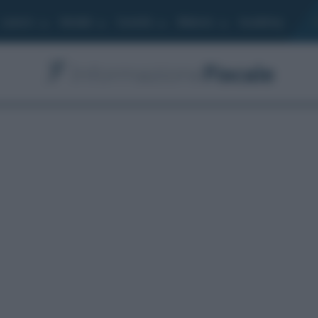
Lavoro
Moduli
Società
Bilancio
Academy