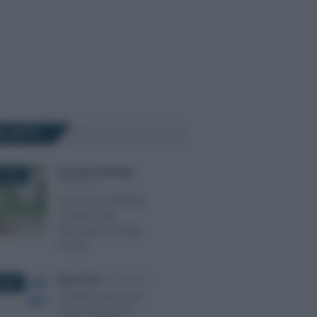
Ù LETTI
Francesco Rodorigo
-
 2026
PENSIONI
Pensione anticipata:
via libera alla
domanda per l’Ape
Sociale
Rosy D’Elia
-
PENSIONI
2024
Cedolino pensione:
come funziona il