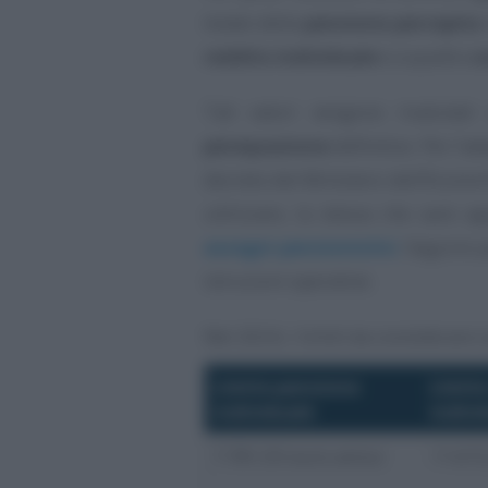
totale della
pensione percepita
reddito individuale
e a quello
c
Tali valori vengono rivalutati
perequazione
definitivo. Per l’
decreto del Ministero dell’Econom
utilizzare, la stessa che sarà a
assegni pensionistici
. Seguirà 
istruzioni operative.
Nel 2024, i limiti da considerare s
Limite pensione
Limite
individuale
indivi
7.781,93 euro annui
11.672