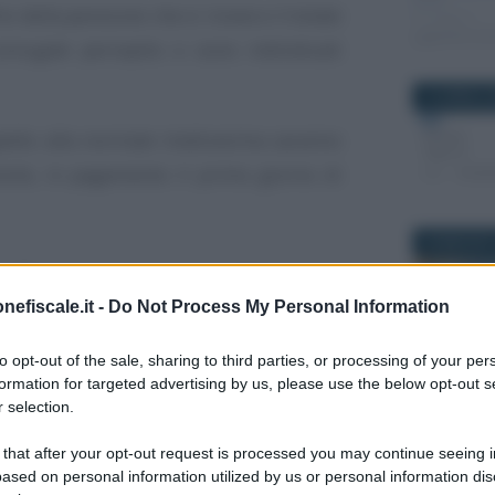
o della pensione che si riceve e il totale
oniugale percepito e sono individuati
10 APRILE 
petto alla normale tredicesima saranno
sile, in pagamento il primo giorno di
26 MAGGIO 
lla pensione: a chi
nefiscale.it -
Do Not Process My Personal Information
iceve?
to opt-out of the sale, sharing to third parties, or processing of your per
dei momenti più attesi da lavoratori e
formation for targeted advertising by us, please use the below opt-out s
26 APRILE 
 selection.
nati e pensionate: l’accredito della
 that after your opt-out request is processed you may continue seeing i
ased on personal information utilized by us or personal information dis