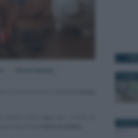
I PI
er
Fonti Preferite
14 GENNAIO
e è in arrivo a breve il cosiddetto
bonus
 prevista dalla legge per i titolari di
30 MAGGIO 
rano determinati
limiti di reddito
.