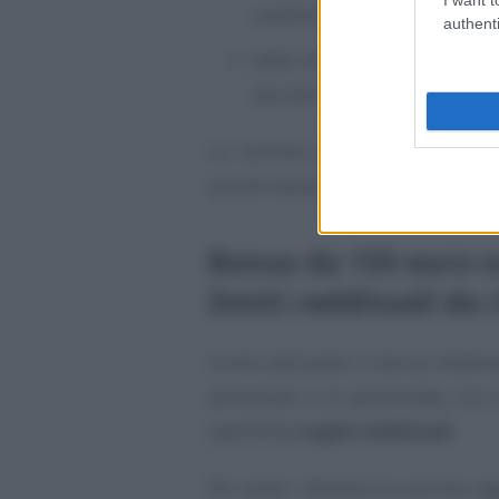
sostitutive, esclusive ed eson
authenti
delle forme pensionistiche o
decreto legislativo n. 509/19
La somma aggiuntiva è riconos
quindi necessario presentare un
Bonus da 155 euro su
limiti reddituali da 
Come anticipato, il bonus tredice
pensionati e le pensionate, ma s
specifiche
soglie reddituali
.
Per poter ottenere la somma aggi