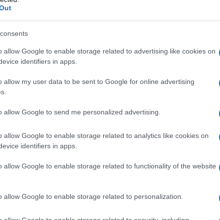
Out
consents
o allow Google to enable storage related to advertising like cookies on
evice identifiers in apps.
o allow my user data to be sent to Google for online advertising
s.
to allow Google to send me personalized advertising.
he servono per ottenere i circa
155 euro
o allow Google to enable storage related to analytics like cookies on
evice identifiers in apps.
o allow Google to enable storage related to functionality of the website
are che tale maggiorazione spetta a chi
o allow Google to enable storage related to personalization.
e generale obbligatoria e delle forme
o allow Google to enable storage related to security, including