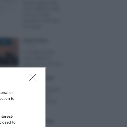
Bando Supermedia
2022: dall’INPS 9.800
borse di studio,
requisiti e come fare
domanda
Stefano Paterna
-
 2022
SCUOLA
Contratto scuola, i
punti dell’atto di
indirizzo per il rinnovo
Francesco Rodorigo
-
026
SCUOLA
Bonus psicologo per
sonal or
studenti: come
ection to
funziona il servizio
AscoltaMi
nterest-
Francesco Rodorigo
-
closed to
BRE 2022
SCUOLA