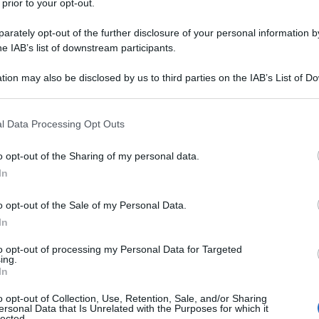
 prior to your opt-out.
icato il
bando
Supermedia 2024
che
rately opt-out of the further disclosure of your personal information by
he IAB’s list of downstream participants.
oncorso
che premia i risultati dell’anno
tion may also be disclosed by us to third parties on the IAB’s List of 
 that may further disclose it to other third parties.
 borse di studio
per la frequenza di
 that this website/app uses one or more Google services and may gath
l Data Processing Opt Outs
do
.
including but not limited to your visit or usage behaviour. You may click 
 to Google and its third-party tags to use your data for below specifi
o opt-out of the Sharing of my personal data.
ogle consent section.
rfani ed equiparati di alcune specifiche
In
o opt-out of the Sale of my Personal Data.
 delle prestazioni creditizie e sociali;
In
pendenti Pubblici;
to opt-out of processing my Personal Data for Targeted
ing.
In
nza Magistrale;
o opt-out of Collection, Use, Retention, Sale, and/or Sharing
 Italiane SpA e dipendenti e pensioanti
ersonal Data that Is Unrelated with the Purposes for which it
lected.