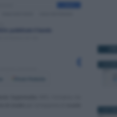
I PI
11 NOVEMB
er
Fonti Preferite
ando Supermedia
INPS, l’iniziativa che
se di studio
per la frequenza di
scuole
10 SETTEM