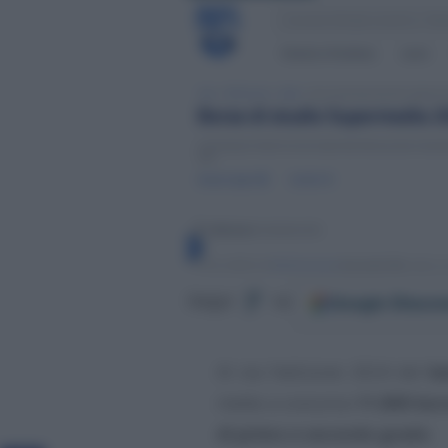
Google
Discov
Segui
su
Al via l’edizione 2024 del
b
mette a concorso
11.800 bor
di primo e secondo grado
.