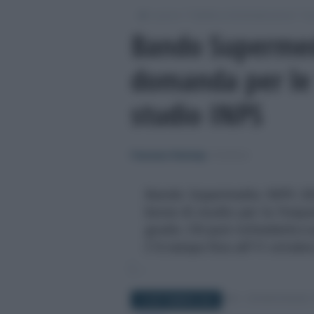
/
/
/
Lavoro
Pubblica Amministrazione
Sc
Bando Supermed
domanda per le 
studio INPS
Francesco Rodorigo
-
SCUOLA
Bando Supermedia INPS 202
borse di studio per la freq
grado. Chi può richiederle e q
C'è tempo fino all'11 ottobr
19 SETTEMBRE 2024