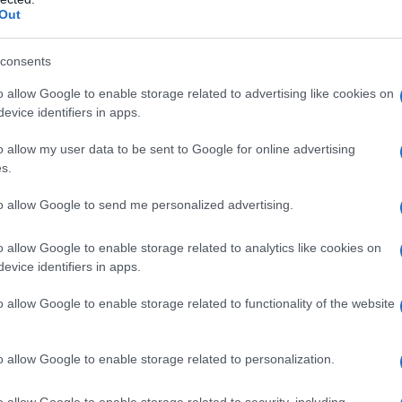
Out
o
messe a bando riguardano:
consents
no di scuola media e conseguimento del
o allow Google to enable storage related to advertising like cookies on
evice identifiers in apps.
o allow my user data to be sent to Google for online advertising
attro anni della scuola secondaria di
s.
ti tecnici, istituti magistrali, istituti
to allow Google to send me personalized advertising.
ccademici di Conservatori) e corsi di
durata non inferiore a 6 mesi;
o allow Google to enable storage related to analytics like cookies on
evice identifiers in apps.
nno della scuola secondaria di secondo
o allow Google to enable storage related to functionality of the website
a maturità.
io varia a seconda della gestione di
o allow Google to enable storage related to personalization.
ato dagli studenti come indicato nella
o allow Google to enable storage related to security, including