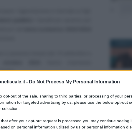
pare: l’agevolazione è riservata ai figli
enti pubblici
. I beneficiari saranno poi
tenuti nell’
anno scolastico 2023/2024
iliare.
3 FEBBRAIO
e si possono inviare dal 19 settembre e
 ottobre 2024
. Vanno trasmesse
l’INPS.
nefiscale.it -
Do Not Process My Personal Information
3 MARZO 2
ino a un massimo
1.300 euro
.
to opt-out of the sale, sharing to third parties, or processing of your per
formation for targeted advertising by us, please use the below opt-out s
024: come fare
 selection.
00 borse di studio
 that after your opt-out request is processed you may continue seeing i
ased on personal information utilized by us or personal information dis
13 SETTEM