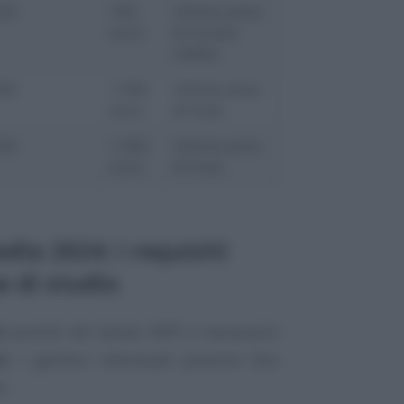
50
750
Ultimo anno
euro
di scuola
media
00
1.300
Ultimo anno
euro
di liceo
00
1.300
Ultimo anno
euro
di liceo
ia 2024: i requisiti
e di studio
i
previsti dal bando INPS è necessario
ti
. I genitori interessati possono fare
e: