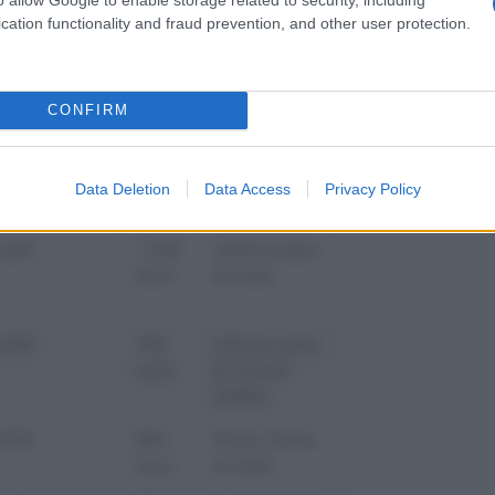
cation functionality and fraud prevention, and other user protection.
umero di
orse di
Anno
tudio
Valore
frequentato
CONFIRM
.100
800
Primi 4 anni
euro
di liceo
Data Deletion
Data Access
Privacy Policy
.200
1.300
Ultimo anno
euro
di liceo
.600
750
Ultimo anno
euro
di scuola
media
.950
800
Primi 4 anni
euro
di liceo