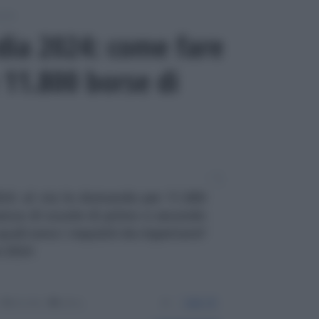
uola
ia 2024: come fare
11.800 borse di
4: al via le domande per 11.800
uenza di scuole di primo e secondo
uali sono i requisiti da rispettare?
e 2024