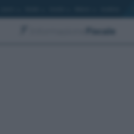
Lavoro
Moduli
Società
Bilancio
Academy