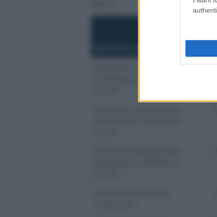
tabella.
authenti
N
b
Gestione di appartenenza
s
Gestione unitaria delle
4
prestazioni creditizie e
sociali
Gestione unitaria delle
2
prestazioni creditizie e
sociali
Gestione unitaria delle
1
prestazioni creditizie e
sociali
Gestione assistenza
1
magistrale