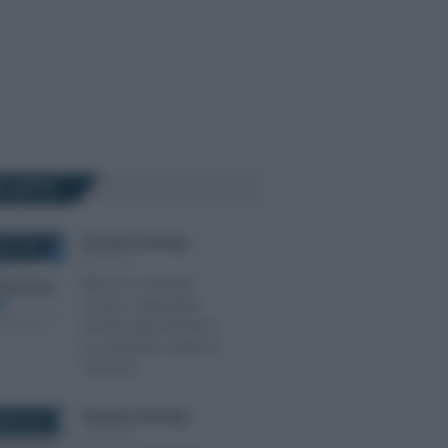
Ù LETTI
Francesco Rodorigo
-
RE 2022
SCUOLA
Rinnovo contratto
scuola: a dicembre
arrivano gli arretrati e
un aumento medio di
100 euro
Francesco Rodorigo
-
BRE 2022
SCUOLA