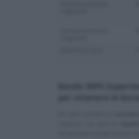
Gestione assistenza
9
magistrale
Gestione assistenza
9
magistrale
Gestione ex-Ipost
1
Bando INPS Supermed
per ottenere le bors
Per poter accedere ai
contribut
rispettare una serie di
requisi
domanda per tutti gli studenti ch