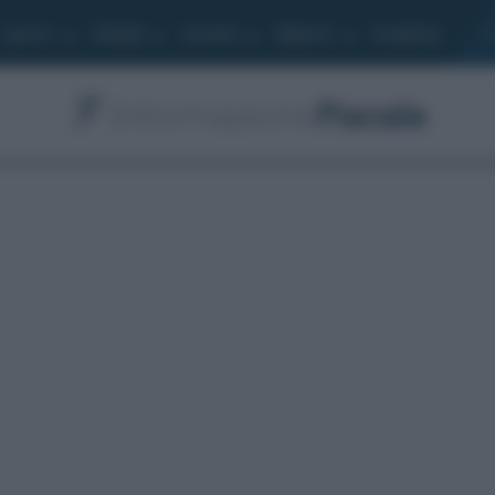
Lavoro
Moduli
Società
Bilancio
Academy