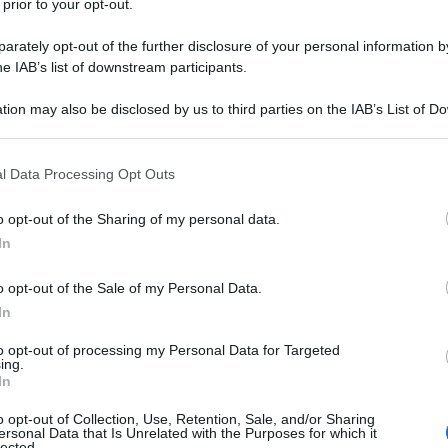
 prior to your opt-out.
nda: come si forma e
rately opt-out of the further disclosure of your personal information by
he IAB’s list of downstream participants.
tion may also be disclosed by us to third parties on the IAB’s List of 
re secondo diverse
modalità
, quali:
 that may further disclose it to other third parties.
 that this website/app uses one or more Google services and may gath
l Data Processing Opt Outs
including but not limited to your visit or usage behaviour. You may click 
 to Google and its third-party tags to use your data for below specifi
o opt-out of the Sharing of my personal data.
ogle consent section.
di usucapione.
In
o opt-out of the Sale of my Personal Data.
 però la proprietà dell’azienda
, e
In
 al complesso pre-esistente non potrà
to opt-out of processing my Personal Data for Targeted
di scioglimento del contratto in quanto
ing.
In
sso del nudo proprietario, quindi
o opt-out of Collection, Use, Retention, Sale, and/or Sharing
ersonal Data that Is Unrelated with the Purposes for which it
lected.