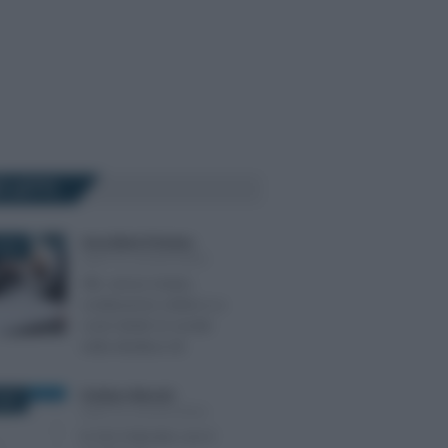
Ù LETTI
Anna Maria D’Andrea
-
2019
DIRITTO SOCIETARIO
SRL senza notaio,
costituzione online e a
costi ridotti: le novità
nella direttiva UE
Emiliano Marvulli
-
2023
DIRITTO SOCIETARIO
In GU il decreto con il