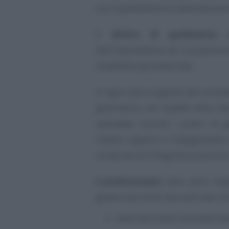
ma rispettandone la destinazion
Il
diritto di godimento
de
dall’imprenditore ad una persona
modalità sopra descritte.
In ogni caso a seguito del contratt
godimento, nel rispetto della d
aziendale, nonché i poteri di g
relativi rapporti e impegnandosi
conservarne l’integrità economico
L’usufruttuario
deve però rispe
godere dei diritti derivanti dal con
deve esercitare l’azienda sot