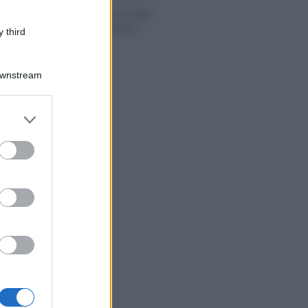
Rischio discrezionalità
sul titolare effettivo
 third
Downstream
er and store
to grant or
ed purposes