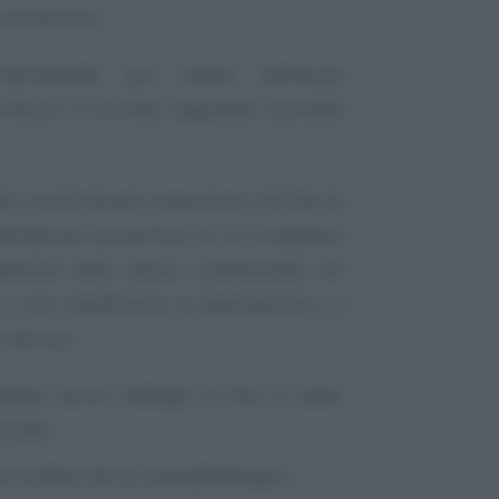
e economica.
ll’azienda può essere attribuito
 fisica o a un ente, seguendo una delle
o l’usufruttuario acquisisce il diritto di
estinazione economica, di un complesso
estione dello stesso, subentrando nei
 a non modificarne la destinazione e a
-tecnica.
ttare alcuni obblighi al fine di poter
tratto:
to la ditta che la contraddistingue;