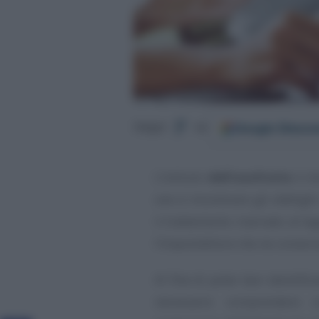
Google
Discov
Segui
su
L’istituto
dell’usufrutto
è di
ove si incontrano gli obblighi
il trattamento riservato al le
l’imprenditore che ne conser
Al fine di poter ben identificar
necessario comprendere c