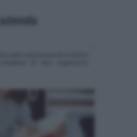
’azienda
te nella costituzione di un diritto
complesso di beni organizzato