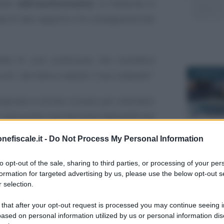
parte
dell’usufruttuario
, la titolarità in
ata di tale rapporto e le conseguenze del
atta di una condizione che considera
erum
”, dal latino tradotto “
cose composte
”.
24 MAGGIO 
doperata in diritto romano per intendere
oè quelle cose derivanti dall’artificiale
nefiscale.it -
Do Not Process My Personal Information
14 APRILE 
tto che l’azienda è il complesso di beni
to opt-out of the sale, sharing to third parties, or processing of your per
ine di poter svolgere la propria attività,
formation for targeted advertising by us, please use the below opt-out s
 selection.
utilizzare tale complesso per poterne
arla di
"cose già composte"
.
 that after your opt-out request is processed you may continue seeing i
ased on personal information utilized by us or personal information dis
16 APRILE 