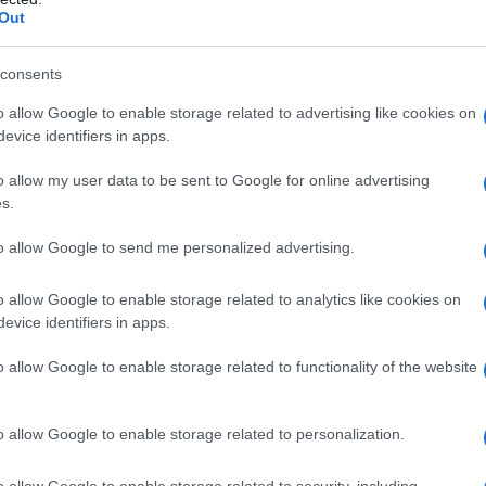
Out
consents
o allow Google to enable storage related to advertising like cookies on
evice identifiers in apps.
o allow my user data to be sent to Google for online advertising
s.
to allow Google to send me personalized advertising.
r i seguenti motivi:
o allow Google to enable storage related to analytics like cookies on
evice identifiers in apps.
o allow Google to enable storage related to functionality of the website
tratto;
a proprietà;
o allow Google to enable storage related to personalization.
getto dell’usufrutto.
o allow Google to enable storage related to security, including