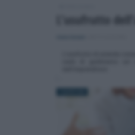
/
Diritto societario
L’usufrutto dell
Cristina Cherubini
-
DIRITTO SOCIETARIO
L'usufrutto di azienda consis
reale di godimento sul 
dall'imprenditore
7 AGOSTO 2023