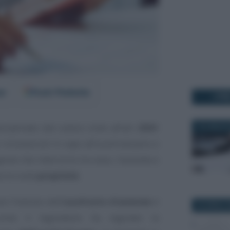
er
Fonti Preferite
I PI
sciplinato dal codice civile all’art.
2561
15 LUGLIO 
 riconosciuti in capo all’usufruttuario e
game che intercorre tra esso, l’azienda e
va la nuda
proprietà
.
e l’istituto dell’
usufrutto d’azienda
è
29 APRILE 
ome il legislatore ha regolato la