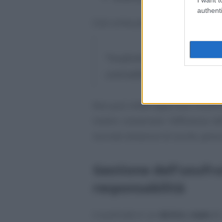
authenti
Così come previsto dall’
art.
2561
“
l’usufruttuario dell’azienda 
contraddistingue
.”
Non può infatti apportare modific
inoltre conservare l’efficienza d
normali dotazioni di scorte, pena 
Gestione dell’usufru
responsabilità
L’usufrutto è un
diritto reale
di 