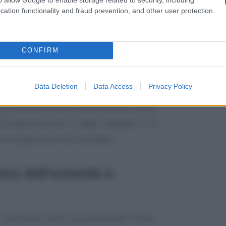
cation functionality and fraud prevention, and other user protection.
del codice civile
:
CONFIRM
deve esercitarla sotto la ditta che la
Data Deletion
Data Access
Privacy Policy
he alla destinazione dell’azienda, e deve
ell’organizzazione e degli impianti e le
lo scioglimento del contratto.
tto dell’azienda e
usare beni altrui acquisendone i frutti,