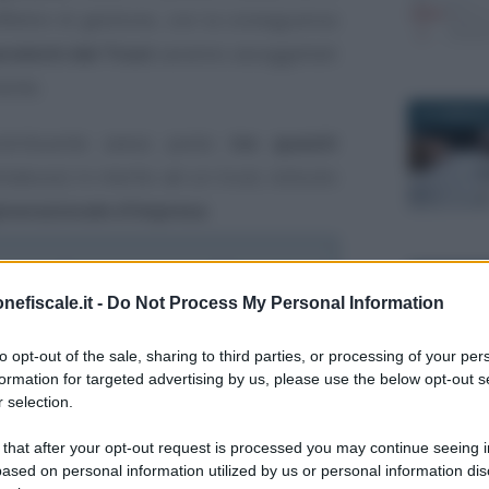
fettivi di gestione, con la conseguenza
rodotti dal Trust
saranno assoggettati
ente.
23 GENNAIO
ontribuente aveva posto
tre quesiti
ntiabuso) in merito ad un trust, istituito
enerazionale d’impresa
.
trate - Risposta numero 796 del 1°
22 APRILE 
nefiscale.it -
Do Not Process My Personal Information
inesistente per ingerenza dei
to opt-out of the sale, sharing to third parties, or processing of your per
gestione
formation for targeted advertising by us, please use the below opt-out s
 selection.
 that after your opt-out request is processed you may continue seeing i
19 GENNAIO
esistente in caso di
ased on personal information utilized by us or personal information dis