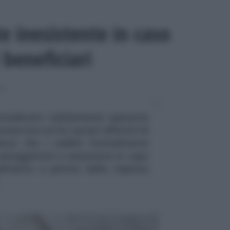
e inesistente in caso
 beneficiari
NE
onsiderato validamente operante
trustee non ne ha i poteri effettivi di
enza che i redditi formalmente
assoggettati a tassazione in capo
dimento a partire dalla risposta