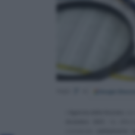
Google
Discov
Segui
su
L’
Agenzia delle Entrate
, con
dicembre 2021
, ha affe
considerato
validamente o