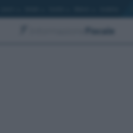
Lavoro
Moduli
Società
Bilancio
Academy