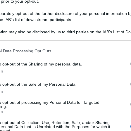
 prior to your opt-out.
iari: il caso
zia delle Entrate
rately opt-out of the further disclosure of your personal information by
he IAB’s list of downstream participants.
 notarile, era stato disposto l’
aumento
tion may also be disclosed by us to third parties on the IAB’s List of 
 that may further disclose it to other third parties.
scritto interamente dal padre, al fine di
 that this website/app uses one or more Google services and may gath
a struttura finanziaria e patrimoniale
l Data Processing Opt Outs
including but not limited to your visit or usage behaviour. You may click 
buzione di riserve di utili.
 to Google and its third-party tags to use your data for below specifi
o opt-out of the Sharing of my personal data.
ogle consent section.
In
mento del valore della partecipazione
padre si obbligava nel medesimo atto a
o opt-out of the Sale of my Personal Data.
utata a
patrimonio netto
quale riserva
In
to opt-out of processing my Personal Data for Targeted
ing.
In
la
percentuale di partecipazione del
o opt-out of Collection, Use, Retention, Sale, and/or Sharing
l 16 per cento all’86 per cento.
ersonal Data that Is Unrelated with the Purposes for which it
lected.