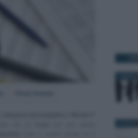
I PI
2 GENNAIO 
er
Fonti Preferite
 la
Risposta ad interpello n. 796 del 1°
rmato che un
Trust
non può essere
23 AGOSTO
perante
sotto il profilo fiscale se il