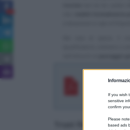
trustee
non ne ha i poteri ef
18
che i
redditi formalmente p
a tassazione in capo al Dispon
Nel caso di specie, il c
(qualificatorio, ordinario e a
nell’ottica di un
passaggio g
Agenzia delle En
dicembre 2021
Informazio
Trust fiscalmente 
If you wish 
beneficiari nella 
sensitive in
confirm your
Please note
Trust fiscalmente in
based ads b