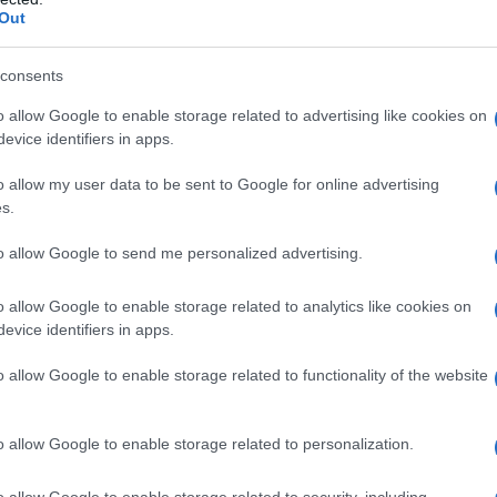
i partecipazione degli altri quattro soci
Out
ente diminuite dal 21 al 3,5 per cento.
consents
o allow Google to enable storage related to advertising like cookies on
evice identifiers in apps.
o allow my user data to be sent to Google for online advertising
s.
to allow Google to send me personalized advertising.
o allow Google to enable storage related to analytics like cookies on
evice identifiers in apps.
o allow Google to enable storage related to functionality of the website
e, inoltre, era stata deliberata la
S.n.c. in S.a.s.
, in cui i figli erano soci
o allow Google to enable storage related to personalization.
ra socio accomandante.
o allow Google to enable storage related to security, including