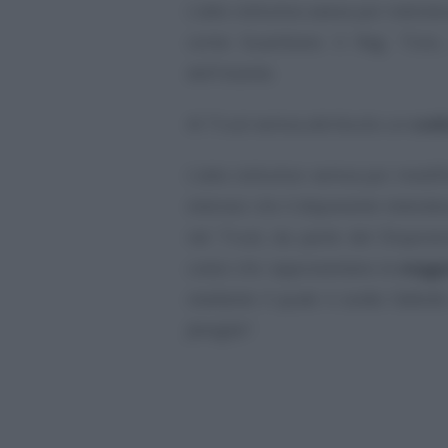
L’atto istitutivo aveva poi individ
come Guardiano il Rag. Tizio, 
dell’istante.
Al Trust veniva attribuito un
codi
L’atto istitutivo veniva poi modif
interessi che il disponente intende
nel Trust, da parte del Dispone
costui che rappresentano la
maggi
mediante il quale è svolta l’attivit
famiglia”
.