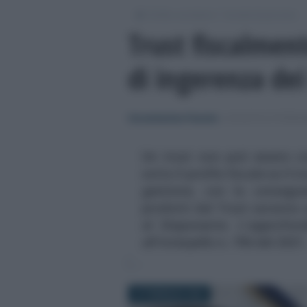
/
/
Diritto societario
Società di persone
Trust fiscalment
di ingerenza dei
Giovambattista Palumbo
-
SOCIETÀ DI PERSO
Un trust non può essere c
sotto il profilo fiscale se il 
gestione, con la consegu
prodotti dal Trust saranno 
al Disponente. L'approfon
all'interpello n. 796 del 2021.
27 FEBBRAIO 2022