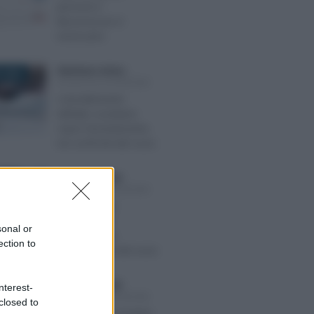
persone il
litisconsorzio è
necessario
Gianfranco Antico
-
 2024
SOCIETÀ DI PERSONE
L’annullamento
dell’atto societario
copre l’accertamento
nei confronti del socio
Emiliano Marvulli
-
2019
SOCIETÀ DI PERSONE
Il reddito “per
trasparenza”
sonal or
prescinde dai
ection to
prelevamenti del socio
Emiliano Marvulli
-
nterest-
 2025
SOCIETÀ DI PERSONE
closed to
SNC: il socio receduto