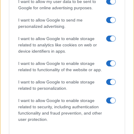
NEWSLETTER
I want to allow my user data to be sent to
Google for online advertising purposes.
Resta informato su notizie, aggiornamenti fiscali
I want to allow Google to send me
e moduli scaricabili!
personalized advertising.
I want to allow Google to enable storage
related to analytics like cookies on web or
device identifiers in apps.
I want to allow Google to enable storage
Acconsento al
trattamento dei dati personali
ai sensi degli
related to functionality of the website or app.
articoli 13-14 del GDPR 2016/679.
I want to allow Google to enable storage
related to personalization.
I want to allow Google to enable storage
Informazione Fiscale S.r.l. - P.I. / C.F.: 13886391005
related to security, including authentication
Testata giornalistica iscritta presso il Tribunale di Velletri al n°
functionality and fraud prevention, and other
14/2018
|
Iscrizione ROC n. 31534/2018
user protection.
Redazione e contatti
|
Informativa sulla Privacy
Preferenze privacy
|
Whistleblowing
|
Codice Etico
|
Modello 231
|
ISO