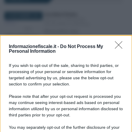
Anna Maria D’Andrea
-
26 NOVEMBRE 2018
IMPOSTE DI REGISTRO,
IPOTECARIE E CATASTALI
Bonus prima casa,
pertinenze vincolate per 5
anni
Informazionefiscale.it -
Do Not Process My
Personal Information
Alessio Mauro
-
19 AGOSTO 2024
If you wish to opt-out of the sale, sharing to third parties, or
IMPOSTE DI REGISTRO,
processing of your personal or sensitive information for
IPOTECARIE E CATASTALI
targeted advertising by us, please use the below opt-out
Acquisto immobile in
section to confirm your selection.
costruzione: le imposte da
applicare
Please note that after your opt-out request is processed you
may continue seeing interest-based ads based on personal
information utilized by us or personal information disclosed to
Giuseppe Guarasci
-
9 NOVEMBRE 2025
third parties prior to your opt-out.
IMPOSTE DI REGISTRO,
IPOTECARIE E CATASTALI
You may separately opt-out of the further disclosure of your
Bonus prima casa e nuda