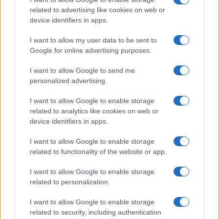
related to advertising like cookies on web or
device identifiers in apps.
Iscriviti alla nostra
NEWSLETTER
I want to allow my user data to be sent to
Google for online advertising purposes.
Resta informato su notizie, aggiornamenti fiscali
I want to allow Google to send me
e moduli scaricabili!
personalized advertising.
I want to allow Google to enable storage
related to analytics like cookies on web or
device identifiers in apps.
I want to allow Google to enable storage
Acconsento al
trattamento dei dati personali
ai sensi degli
related to functionality of the website or app.
articoli 13-14 del GDPR 2016/679.
I want to allow Google to enable storage
related to personalization.
I want to allow Google to enable storage
Informazione Fiscale S.r.l. - P.I. / C.F.: 13886391005
related to security, including authentication