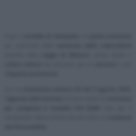
Dopo il
modello di domanda
e le
prime istruzioni
per usufruire della
sanatoria delle criptovalute
prevista dalla
Legge di Bilancio
, arriva anche il
codice tributo
da utilizzare per le
sanzioni
e per
l’
imposta sostitutiva
.
Con la
risoluzione numero 50 del 9 agosto 2023
,
l’
Agenzia delle Entrate
fornisce anche le
istruzioni
per compilare il modello F24 ELIDE
utile per il
versamento delle somme dovute entro la
scadenza
del 30 novembre
.