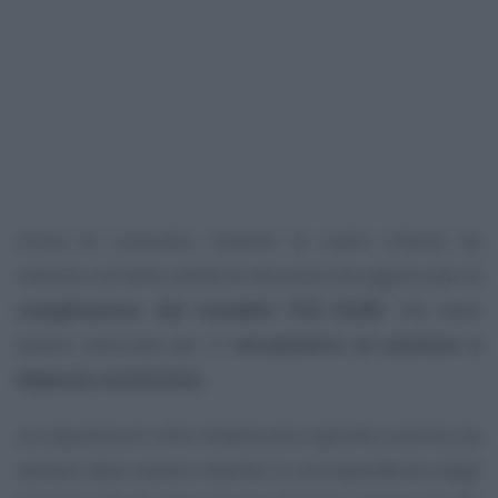
Come di consueto, insieme ai codici tributo da
indicare, arrivano anche le istruzioni da seguire per la
compilazione del modello F24 ELIDE
che deve
essere utilizzato per il
versamento di sanzioni e
imposta sostitutiva
.
La sequenza di cifre relativa alla specifica somma da
versare deve essere inserita in corrispondenza degli