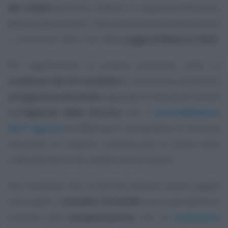
dei redditi
possono mettersi in regola beneficiando
della sanatoria delle criptovalute prevista dall’articolo
1, commi da 138 a 142, della
Legge di Bilancio 2023
.
Per regolarizzare la propria posizione, entro la
scadenza del 30 novembre
è necessario presentare
un’apposita domanda
seguendo le istruzioni fornite
dall’
Agenzia delle Entrate
con il
provvedimento
del 7 agosto
ed effettuare il versamento in un’unica
soluzione un importo commisurato al valore delle
criptoattività e/o dei redditi non dichiarati.
Dal momento che le somme devono essere pagate
utilizzando il
modello F24 ELIDE
senza possibilità di
ricorrere alla
compensazione
, con la
risoluzione