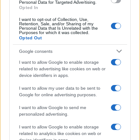
consent section.
Personal Data for Targeted Advertising.
Rosy D’Elia
-
20 AGOSTO 2021
Opted In
DICHIARAZIONI E
ADEMPIMENTI
I want to opt-out of Collection, Use,
Contributo a fondo perduto
Retention, Sale, and/or Sharing of my
affitto: come effettuare il
Personal Data that Is Unrelated with the
Purposes for which it was collected.
calcolo dell’importo
Opted Out
Google consents
I want to allow Google to enable storage
related to advertising like cookies on web or
device identifiers in apps.
Iscriviti alla nostra
NEWSLETTER
I want to allow my user data to be sent to
Google for online advertising purposes.
Resta informato su notizie, aggiornamenti fiscali
I want to allow Google to send me
e moduli scaricabili!
personalized advertising.
I want to allow Google to enable storage
related to analytics like cookies on web or