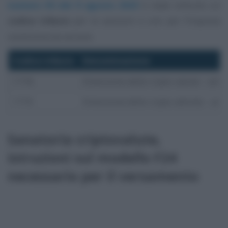
numero 50 del 9 agosto 2023
è stato istituito un
codice tributo
per le sanzioni e uno per l’imposta
sostitutiva da versare.
Codice tributo
Denominazione
1718
Emersione delle cripto-valute – arti
1719
Emersione delle cripto-attività – art
Sanatoria criptovalute,
istruzioni sul modello F24
necessario per il versamento