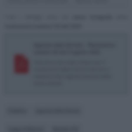
Codice ufficio e codice atto
Nessun valore
Tutti i dettagli sono nel
testo integrale
della
risoluzione numero 50 del 2023
.
Agenzia delle Entrate - Risoluzione
numero 50 del 9 agosto 2023
Istituzione dei codici tributo per il
versamento delle somme dovute in
relazione alla regolarizzazione delle
cripto attività
Pubblico
Agenzia delle Entrate
Legge di Bilancio
Modello F24