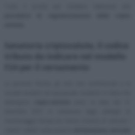
Tutto è pronto per chiedere l’adesione alla
procedura di regolarizzazione delle cripto
attività
.
Sanatoria criptovalute, il codice
tributo da indicare nel modello
F24 per il versamento
Le persone fisiche, gli enti non commerciali e le
società semplici ed equiparate residenti in Italia che
detengono
cripto-attività
entro la data del 31
dicembre 2021 in violazione degli obblighi di
monitoraggio fiscale e/o hanno omesso di indicare i
relativi redditi nella propria
dichiarazione annuale