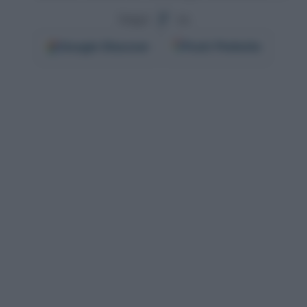
Segui
su
Google
Discover
Fonti Preferite