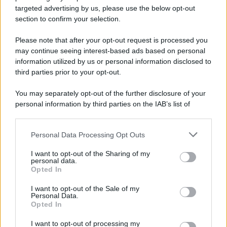
Gianfranco Antico
-
targeted advertising by us, please use the below opt-out
19 GENNAIO 2023
DICHIARAZIONI E
section to confirm your selection.
ADEMPIMENTI
Ravvedimento speciale al
Please note that after your opt-out request is processed you
test delle cause ostative
may continue seeing interest-based ads based on personal
information utilized by us or personal information disclosed to
third parties prior to your opt-out.
Emiliano Marvulli
-
30 MAGGIO 2018
DICHIARAZIONI E
You may separately opt-out of the further disclosure of your
ADEMPIMENTI
personal information by third parties on the IAB’s list of
Il contribuente che non paga
downstream participants.
una rata decade dal
beneficio della rateizzazione
Personal Data Processing Opt Outs
This information may also be disclosed by us to third parties
on the IAB’s List of Downstream Participants that may further
I want to opt-out of the Sharing of my
disclose it to other third parties.
personal data.
Anna Maria D’Andrea
-
22 NOVEMBRE 2024
Opted In
DICHIARAZIONI E
Please note that this website/app uses one or more Google
ADEMPIMENTI
services and may gather and store information including but
I want to opt-out of the Sale of my
Cos’è un condono fiscale?
Personal Data.
not limited to your visit or usage behaviour. You may click to
Opted In
grant or deny consent to Google and its third-party tags to
use your data for below specified purposes in below Google
I want to opt-out of processing my