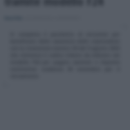
tramite modello F24
Rosy D’Elia
-
DICHIARAZIONI E ADEMPIMENTI
Si completa il pacchetto di istruzioni per
beneficiare della sanatoria delle criptovalute
con la risoluzione numero 50 del 9 agosto 2023
che istituisce il codice tributo da indicare nel
modello F24 per pagare sanzioni e imposta
sostitutiva: scadenza 30 novembre per il
versamento