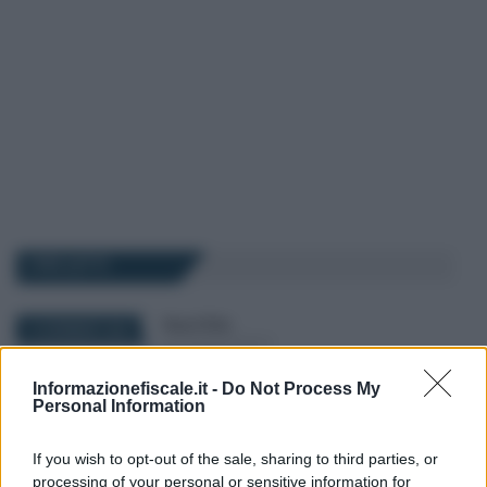
I PIÙ LETTI
Rosy D’Elia
-
19 GENNAIO 2023
DICHIARAZIONI E
ADEMPIMENTI
Definizione agevolata avvisi
Informazionefiscale.it -
Do Not Process My
Personal Information
bonari: calcolo online di
sanzioni ed interessi
If you wish to opt-out of the sale, sharing to third parties, or
processing of your personal or sensitive information for