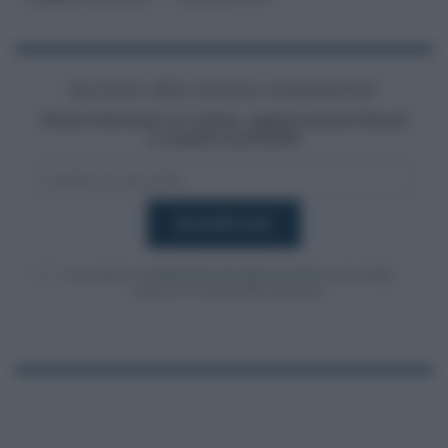
Iscriviti alla nostra newsletter
Resta informato su notizie, aggiornamenti fiscali
e moduli scaricabili!
Acconsento al
trattamento dei dati personali
ai sensi degli
articoli 13-14 del GDPR 2016/679.