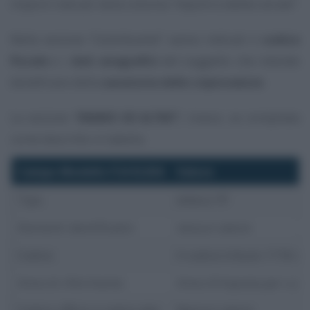
importi indicati nella colonna
“importi a debito versati”
.
Nella sezione
“Contribuente”
vanno indicati il
codice
fiscale
e i
dati anagrafici
del soggetto che intende
beneficiare della
sanatoria delle criptovalute
.
La sezione
“ERARIO ED ALTRO”
,
invece, va compilata
come descritto in tabella.
Campo Modello F24 ELIDA
Valore
Tipo
lettera “R”
Elementi identificativi
nessun valore
Codice
Il codice tributo 1718 o 
Anno di riferimento
Anno d’imposta per cui s