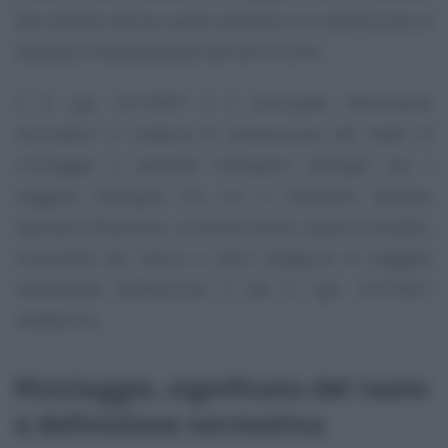
alle attività illecite svolte all’estero e la definizione di
attività di finanziamento del terrorismo.
Il D. Lgs. 231/2007 è il principale riferimento
normativo in materia di prevenzione del reato di
riciclaggio e prevede molteplici obblighi per i
soggetti obbligati, tra cui vi rientrano banche,
operatori finanziari, commercialisti, esperti contabili,
consulenti del lavoro e altre categorie di soggetti
individuate dall’articolo 3 del D. Lgs. 231/2007
medesimo.
Riciclaggio, significato del reato
e definizione normativa