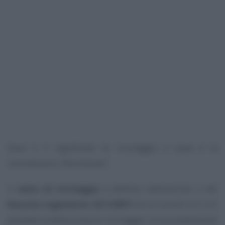
Qual è il significato di riciclaggio e qual è la
normativa di riferimento?
Il
reato di riciclaggio
è definito dall’articolo 2 del
Decreto Legislativo 231/2007
che ai commi 4, 5 e 6
prevede la definizione di riciclaggio, la sua estensione