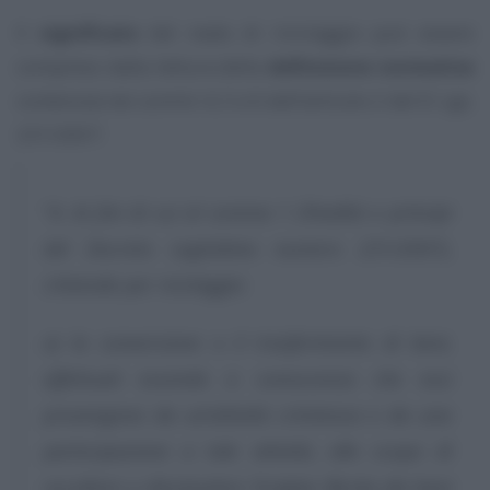
Il
significato
del reato di riciclaggio può essere
compreso dalla lettura della
definizione normativa
contenuta nei commi 4, 5 e 6 dell’articolo 2 del D. Lgs.
231/2007:
“
4. Ai fini di cui al comma 1 (Finalità e principi
del Decreto Legislativo numero 231/2007),
s’intende per riciclaggio:
a) la conversione o il trasferimento di beni,
effettuati essendo a conoscenza che essi
provengono da un’attività criminosa o da una
partecipazione a tale attività, allo scopo di
occultare o dissimulare l’origine illecita dei beni