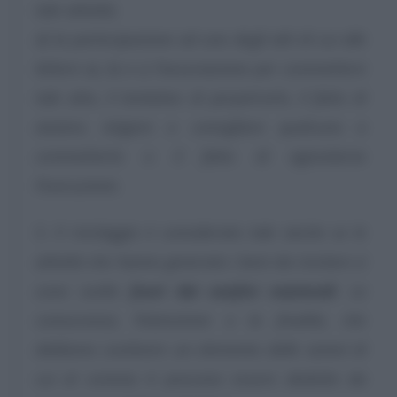
tale attività;
d) la partecipazione ad uno degli atti di cui alle
lettere a), b) e c) l’associazione per commettere
tale atto, il tentativo di perpetrarlo, il fatto di
aiutare, istigare o consigliare qualcuno a
commetterlo o il fatto di agevolarne
l’esecuzione.
5. Il riciclaggio è considerato tale anche se le
attività che hanno generato i beni da riciclare si
sono svolte
fuori dai confini nazionali
. La
conoscenza, l’intenzione o la finalità, che
debbono costituire un elemento delle azioni di
cui al comma 4 possono essere dedotte da