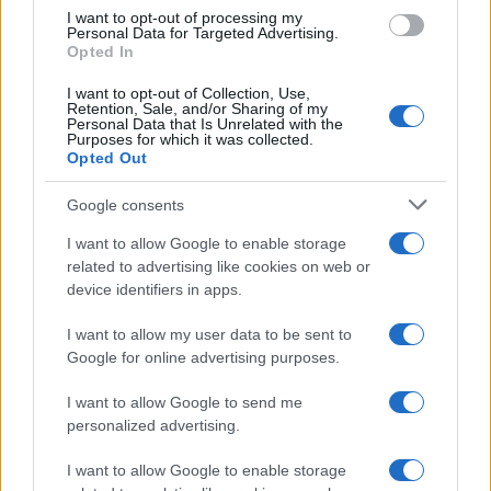
use your data for below specified purposes in below Google
I want to opt-out of processing my
consent section.
Personal Data for Targeted Advertising.
Opted In
Anna Maria D’Andrea
-
7 GIUGNO 2024
LEGGI E PRASSI
I want to opt-out of Collection, Use,
Retention, Sale, and/or Sharing of my
Domanda carta acquisti:
Personal Data that Is Unrelated with the
requisiti e come si richiede
Purposes for which it was collected.
Opted Out
Google consents
I want to allow Google to enable storage
related to advertising like cookies on web or
device identifiers in apps.
Iscriviti alla nostra
NEWSLETTER
I want to allow my user data to be sent to
Google for online advertising purposes.
Resta informato su notizie, aggiornamenti fiscali
I want to allow Google to send me
e moduli scaricabili!
personalized advertising.
I want to allow Google to enable storage