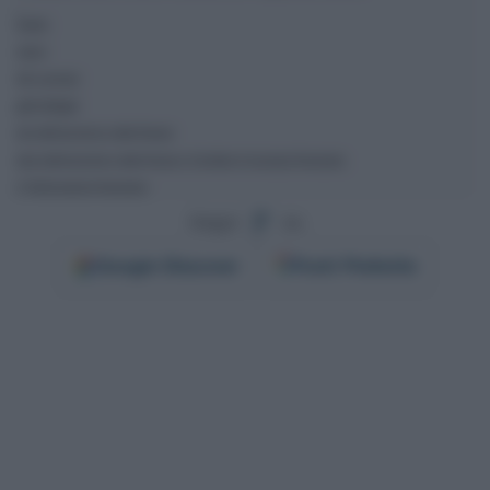
Segui
su
Google
Discover
Fonti Preferite