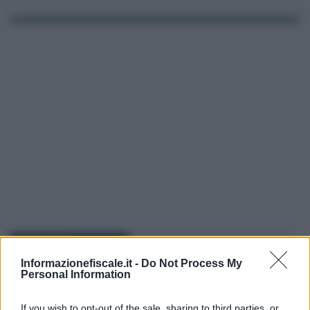
I PIÙ LETTI
Informazionefiscale.it -
Do Not Process My
Personal Information
Daniele Di Giovenale
-
31 MARZO 2017
LEGGI E PRASSI
Limite uso contanti 2017:
If you wish to opt-out of the sale, sharing to third parties, or