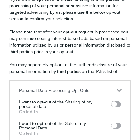
importi e normativa
processing of your personal or sensitive information for
targeted advertising by us, please use the below opt-out
section to confirm your selection.
Francesco Oliva
-
22 MARZO 2026
Please note that after your opt-out request is processed you
LEGGI E PRASSI
may continue seeing interest-based ads based on personal
Contributi Inps Srl: i “falsi
information utilized by us or personal information disclosed to
miti” sul socio finanziatore
third parties prior to your opt-out.
You may separately opt-out of the further disclosure of your
Francesco Rodorigo
-
personal information by third parties on the IAB’s list of
1 AGOSTO 2025
LEGGI E PRASSI
downstream participants.
Congedo di maternità e
paternità: novità dall’INPS
Personal Data Processing Opt Outs
This information may also be disclosed by us to third parties
on the IAB’s List of Downstream Participants that may further
I want to opt-out of the Sharing of my
disclose it to other third parties.
personal data.
Opted In
Francesco Rodorigo
-
19 SETTEMBRE 2023
Please note that this website/app uses one or more Google
LEGGI E PRASSI
services and may gather and store information including but
I want to opt-out of the Sale of my
Sicurezza sul lavoro: le
Personal Data.
not limited to your visit or usage behaviour. You may click to
novità del modello OT23 per
Opted In
grant or deny consent to Google and its third-party tags to
la riduzione dei premi INAIL