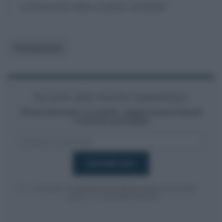
commissione delle condotte anzidette.
”
Professionisti
Iscriviti alla nostra newsletter
Resta informato su notizie, aggiornamenti fiscali
e moduli scaricabili!
Acconsento al
trattamento dei dati personali
ai sensi degli
articoli 13-14 del GDPR 2016/679.