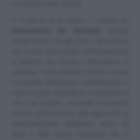
circostanze di fatto obiettive.
6. Ai fini di cui al comma 1, s’intende per
finanziamento del terrorismo
qualsiasi
attività diretta, con ogni mezzo, alla fornitura,
alla raccolta, alla provvista, all’intermediazione,
al deposito, alla custodia o all’erogazione, in
qualunque modo realizzate, di fondi e risorse
economiche, direttamente o indirettamente, in
tutto o in parte, utilizzabili per il compimento di
una o più condotte, con finalità di terrorismo
secondo quanto previsto dalle leggi penali ciò
indipendentemente dall’effettivo utilizzo dei
fondi e delle risorse economiche per la