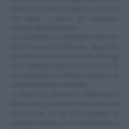
medesimi o di aiutare chiunque sia coinvolto in
tale attività a sottrarsi alle conseguenze
giuridiche delle proprie azioni;
b) l’occultamento o la dissimulazione della reale
natura, provenienza, ubicazione, disposizione,
movimento, proprietà dei beni o dei diritti sugli
stessi, effettuati essendo a conoscenza che tali
beni provengono da un’attività criminosa o da
una partecipazione a tale attività;
c) l’acquisto, la detenzione o l’utilizzazione di
beni essendo a conoscenza, al momento della
loro ricezione, che tali beni provengono da
un’attività criminosa o da una partecipazione a