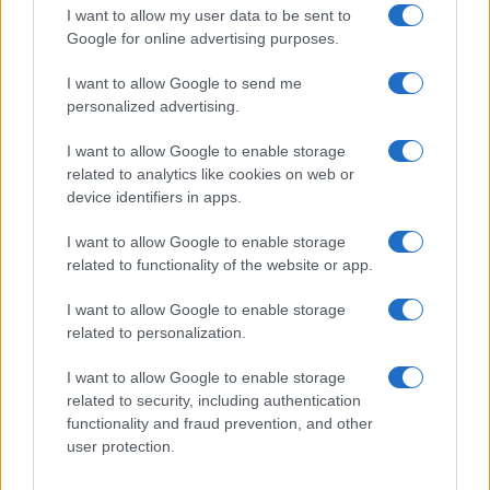
NEWSLETTER
I want to allow my user data to be sent to
Google for online advertising purposes.
Resta informato su notizie, aggiornamenti fiscali
I want to allow Google to send me
e moduli scaricabili!
personalized advertising.
I want to allow Google to enable storage
related to analytics like cookies on web or
device identifiers in apps.
I want to allow Google to enable storage
Acconsento al
trattamento dei dati personali
ai sensi degli
related to functionality of the website or app.
articoli 13-14 del GDPR 2016/679.
I want to allow Google to enable storage
related to personalization.
I want to allow Google to enable storage
Informazione Fiscale S.r.l. - P.I. / C.F.: 13886391005
related to security, including authentication
Testata giornalistica iscritta presso il Tribunale di Velletri al n°
functionality and fraud prevention, and other
14/2018
|
Iscrizione ROC n. 31534/2018
user protection.
Redazione e contatti
|
Informativa sulla Privacy