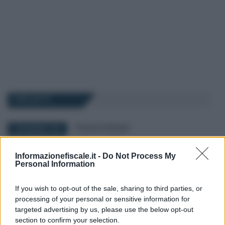
I PIÙ LETTI
Francesco Rodorigo
-
3 DICEMBRE 2025
LEGGI E PRASSI
Decreto Flussi: fuori quota
Informazionefiscale.it -
Do Not Process My
anche gli ingressi per
Personal Information
babysitter, le novità nella
legge di conversione
If you wish to opt-out of the sale, sharing to third parties, or
processing of your personal or sensitive information for
targeted advertising by us, please use the below opt-out
Rosy D’Elia
-
LEGGI E PRASSI
18 GIUGNO 2021
section to confirm your selection.
Green pass, come ottenere il