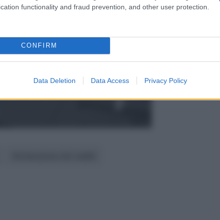
cation functionality and fraud prevention, and other user protection.
026 precompilato
CONFIRM
 e correttezza?
Data Deletion
Data Access
Privacy Policy
Dichiarazione dei redditi