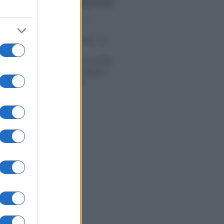
Redazione
/
Melissa Farneti
E 2022
-
DICHIARAZIONI E
ADEMPIMENTI
Lo studio digitale, tra
pagamenti e
agevolazioni: le novità
al centro del webinar
del 25 ottobre