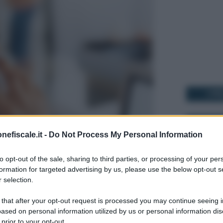
I PI
3 SETTEMB
nefiscale.it -
Do Not Process My Personal Information
er
Fonti Preferite
to opt-out of the sale, sharing to third parties, or processing of your per
formation for targeted advertising by us, please use the below opt-out s
 selection.
naugurato il
potenziamento del call
Entrate
per sciogliere i dubbi della
 that after your opt-out request is processed you may continue seeing i
22 GIUGNO 
ased on personal information utilized by us or personal information dis
a mattinata di disponibilità: di solito, i
 prior to your opt-out.