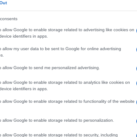
Out
11 OTTOBR
segnare in agenda:
consents
o allow Google to enable storage related to advertising like cookies on
evice identifiers in apps.
ro.
o allow my user data to be sent to Google for online advertising
s.
ilata 2026
è garantita da
consulenti
erito all’iniziativa e gli appuntamenti
to allow Google to send me personalized advertising.
amente all’
utenza non professionale
.
o allow Google to enable storage related to analytics like cookies on
evice identifiers in apps.
ssibile esprimere un giudizio anonimo sulla
 legge nel
comunicato stampa diffuso
o allow Google to enable storage related to functionality of the website
 Entrate
.
o allow Google to enable storage related to personalization.
o allow Google to enable storage related to security, including