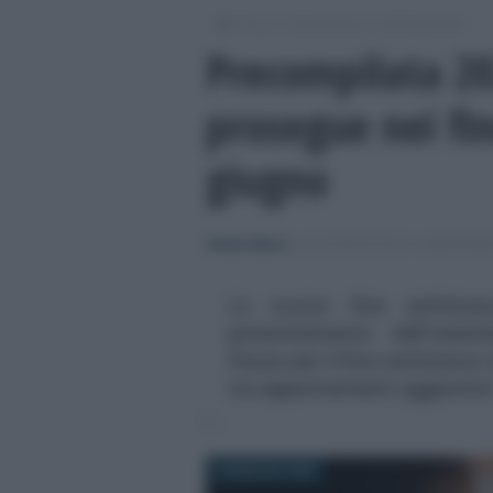
/
/
Fisco
Dichiarazioni e adempimenti
Precompilata 202
prosegue nei fi
giugno
Alessio Mauro
-
DICHIARAZIONI E ADEMPIME
Lo scorso fine settiman
potenziamento dell'assist
Pausa per il fine settimana c
tre appuntamenti aggiuntiv
30 MAGGIO 2026