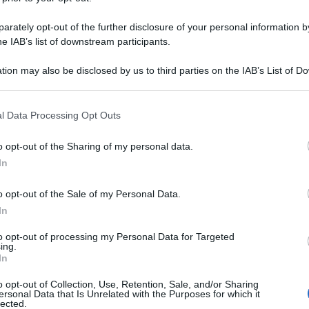
dal lunedì al venerdì
.
rately opt-out of the further disclosure of your personal information by
he IAB’s list of downstream participants.
il
centralino
è in pausa: dopo lo stop, il
 diretto con gli uffici del Fisco
nelle
tion may also be disclosed by us to third parties on the IAB’s List of 
25 MARZO 2
 that may further disclose it to other third parties.
gno
.
 that this website/app uses one or more Google services and may gath
l Data Processing Opt Outs
including but not limited to your visit or usage behaviour. You may click 
: assistenza extra
 to Google and its third-party tags to use your data for below specifi
o opt-out of the Sharing of my personal data.
ogle consent section.
di giugno
In
o opt-out of the Sale of my Personal Data.
ul
modello 730/2026
: la trasmissione si
30 MARZO 2
In
a del
30 settembre
. Ma per garantire un
to opt-out of processing my Personal Data for Targeted
 e cittadine che intendono procedere
ing.
In
oniche
saranno raggiungibili anche nelle
 giugno
.
o opt-out of Collection, Use, Retention, Sale, and/or Sharing
ersonal Data that Is Unrelated with the Purposes for which it
lected.