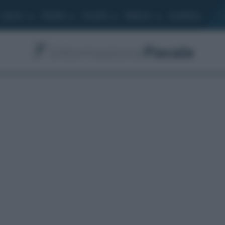
Lavoro
Moduli
Società
Bilancio
Academy