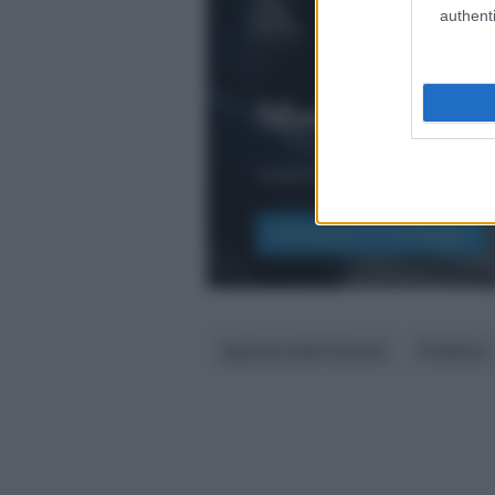
authenti
Modello 730/2
Qual è il livello di completezza
Partecipa al sondaggio
Agenzia delle Entrate
Pubblico