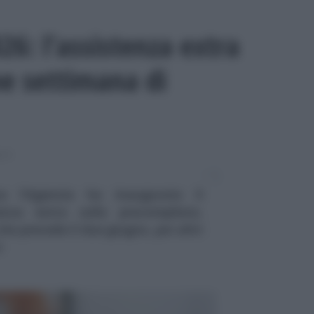
6: l’assistenza extra
ne settimana di
NTI
a l’Agenzia ha inaugurato il
enza extra sulla precompilata.
he precede il due giugno, poi altri
i