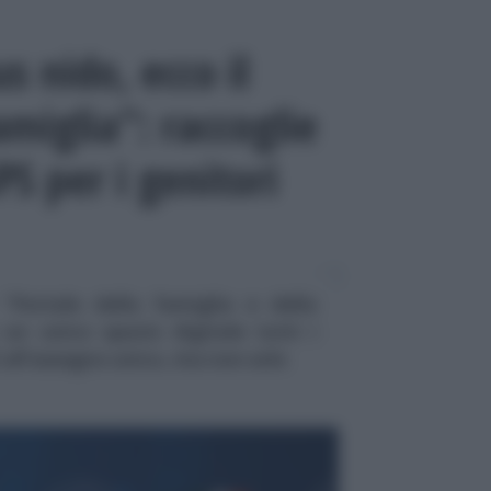
s nido, ecco il
amiglia”: raccoglie
NPS per i genitori
 “Portale della famiglia e della
n un unico spazio digitale tutti i
EE all’assegno unico, ma non solo