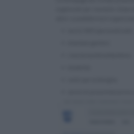
organizzati per momenti chiave d
attivi. La piattaforma è organizza
servizi INPS (personalizzati);
diventare genitori;
crescita bambina/bambino;
disabilità;
centri per la famiglia;
servizi di prossimità (vicino a