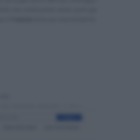
ella vita, evidenziando anche quelli già
ta in
7 sezioni
divise per aree tematiche:
 te).