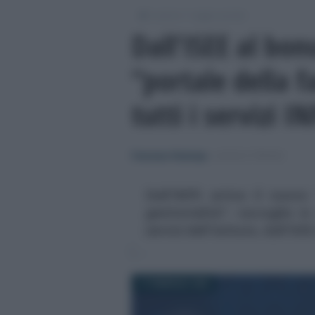
/
/
Lavoro
Leggi e prassi
Dall’ISEE al bonu
“portale della f
tutti i servizi I
Francesco Rodorigo
-
LEGGI E PRASSI
Dall’INPS arriva il nuovo
genitorialità”: raccoglie i
servizi dell'Istituto, dall’IS
17 FEBBRAIO 2026