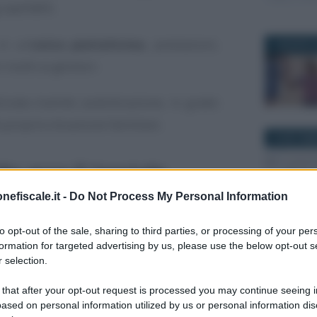
dall’INPS.
in un’
unica piattaforma
, prestazioni,
1 AGOSTO 
rivolti ai genitori.
izzata tramite autenticazione, in grado
a propria situazione familiare.
19 SETTEM
do: ecco il “portale
accoglie tutti i
nefiscale.it -
Do Not Process My Personal Information
nitori
to opt-out of the sale, sharing to third parties, or processing of your per
formation for targeted advertising by us, please use the below opt-out s
7 GIUGNO 2
tina il nuovo
Portale della famiglia e
 selection.
ema digitale pensato per accompagnare
 that after your opt-out request is processed you may continue seeing i
vizi e le prestazioni per la famiglia. Alla
ased on personal information utilized by us or personal information dis