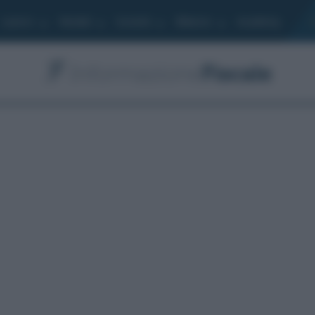
Lavoro
Moduli
Società
Bilancio
Academy