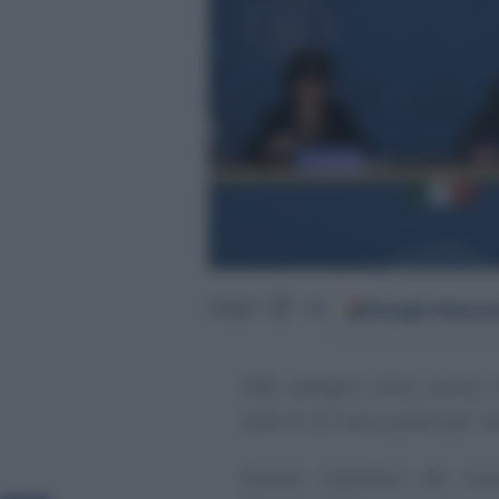
Google
Discov
Segui
su
ISEE, assegno unico, bonus n
tutte in un unico posto per “
s
Questo l’obiettivo del n