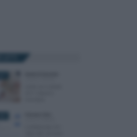
Ù LETTI
Daniele Di Giovenale
-
017
LEGGI E PRASSI
Limite uso contanti
2017: importi e
normativa
Francesco Oliva
-
026
LEGGI E PRASSI
Contributi Inps Srl: i
“falsi miti” sul socio