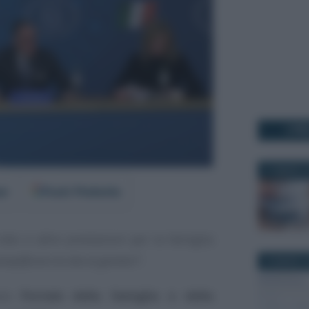
I PI
31 MARZO 2
er
Fonti Preferite
ido e altre prestazioni per la famiglia
emplificare la vita ai genitori
”.
22 MARZO 2
uovo
Portale della famiglia e della