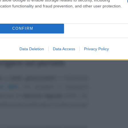
cation functionality and fraud prevention, and other user protection.
CONFIRM
te INPS,
Gabriele Fava
.
Data Deletion
Data Access
Privacy Policy
igare sul portale
a e della genitorialità
è disponibile
to INPS
. Per accedere è necessario
enziali di
identità digitale
(SPID, CIE,
istenza personalizzata e mirata ai propri
 principali servizi INPS per la famiglia,