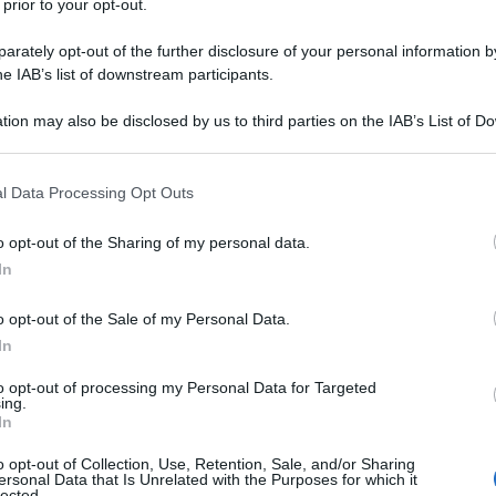
 prior to your opt-out.
a Palazzo Chigi hanno partecipato il
 Fava
, e la Ministra per la Famiglia, la
rately opt-out of the further disclosure of your personal information by
he IAB’s list of downstream participants.
enia Roccella
.
tion may also be disclosed by us to third parties on the IAB’s List of 
portale rappresenta un unico punto di
 that may further disclose it to other third parties.
oni
dell’Istituto e
300 servizi
di altre
 that this website/app uses one or more Google services and may gath
l Data Processing Opt Outs
including but not limited to your visit or usage behaviour. You may click 
ccoglie informazioni e agevolazioni
 to Google and its third-party tags to use your data for below specifi
grato e personalizzato.
o opt-out of the Sharing of my personal data.
ogle consent section.
In
’accesso ai servizi e alle informazioni più
o opt-out of the Sale of my Personal Data.
ormare l’
accesso a bonus, congedi e
In
e priva di ostacoli burocratici.
to opt-out of processing my Personal Data for Targeted
ing.
In
a genitorialità sono reperibili tutte le
e lungo il percorso familiare: dai servizi
o opt-out of Collection, Use, Retention, Sale, and/or Sharing
ersonal Data that Is Unrelated with the Purposes for which it
chi è in attesa di un affidamento o di
lected.