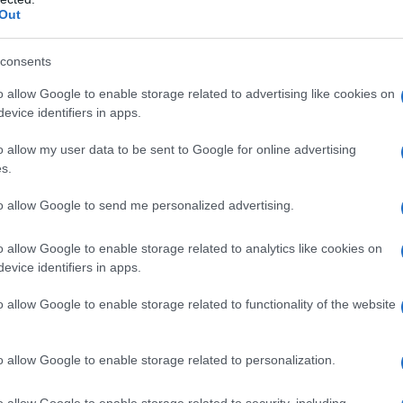
Out
cura ad un figlio con disabilità.
consents
 prende forma il grande progetto della
o allow Google to enable storage related to advertising like cookies on
evice identifiers in apps.
zi INPS per eventi della vita. Non
Non modifica la normativa. Non è una
o allow my user data to be sent to Google for online advertising
s.
iva, ma una scelta strutturale di
to allow Google to send me personalized advertising.
prestazioni oggi sparse in un unico
o allow Google to enable storage related to analytics like cookies on
evice identifiers in apps.
o allow Google to enable storage related to functionality of the website
o allow Google to enable storage related to personalization.
o allow Google to enable storage related to security, including