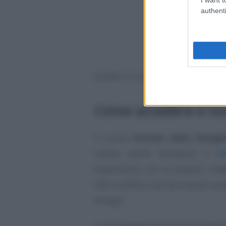
authenti
Questo il commento del Presiden
Come accedere e nav
Il nuovo
Portale della famigli
online, anche attraverso il
si
autenticarsi con le proprie cred
CNS o eIDAS), così da ricevere ass
bisogni.
La homepage del Portale presenta i