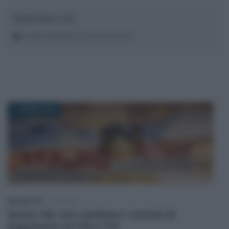
Edoardo Lisi
redazione@informazionefiscale.it
11 MARZO 2022
Edoardo Lisi
-
PENSIONI
Quota 102, non cambiano i termini di
pagamento di TFR e TFS