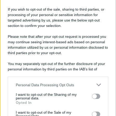
If you wish to opt-out of the sale, sharing to third parties, or
processing of your personal or sensitive information for
Edoardo Lisi
-
ARTICOLI ARCHIVIATI
targeted advertising by us, please use the below opt-out
Assicurazione INAIL lavoratori autonomi
section to confirm your selection.
dello spettacolo, iscrizione o variazione entro
Please note that after your opt-out request is processed you
il 18 marzo 2022
may continue seeing interest-based ads based on personal
Assicurazione INAIL, c’è tempo fino al 18 marzo 2022
information utilized by us or personal information disclosed to
per inviare la denuncia di iscrizione o di variazione
third parties prior to your opt-out.
della posizione per i lavoratori (…)
You may separately opt-out of the further disclosure of your
personal information by third parties on the IAB’s list of
3 MARZO 2022
downstream participants.
Personal Data Processing Opt Outs
This information may also be disclosed by us to third parties
on the IAB’s List of Downstream Participants that may further
I want to opt-out of the Sharing of my
disclose it to other third parties.
personal data.
Opted In
Please note that this website/app uses one or more Google
services and may gather and store information including but
I want to opt-out of the Sale of my