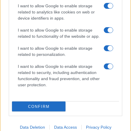
I want to allow Google to enable storage
related to analytics like cookies on web or
device identifiers in apps.
I want to allow Google to enable storage
Acconsento al
trattamento dei dati personali
ai sensi degli
related to functionality of the website or app.
articoli 13-14 del GDPR 2016/679.
I want to allow Google to enable storage
related to personalization.
I want to allow Google to enable storage
Informazione Fiscale S.r.l. - P.I. / C.F.: 13886391005
related to security, including authentication
Testata giornalistica iscritta presso il Tribunale di Velletri al n°
functionality and fraud prevention, and other
14/2018
|
Iscrizione ROC n. 31534/2018
user protection.
Redazione e contatti
|
Informativa sulla Privacy
Preferenze privacy
|
Whistleblowing
|
Codice Etico
|
Modello 231
|
ISO
9001:2015
CONFIRM
Data Deletion
Data Access
Privacy Policy