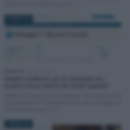
settore privato iscritti presso la (…)
8 MARZO 2022
Edoardo Lisi
-
LEGGI E PRASSI
Reddito di libertà, per le domande non
accolte nuova chance dai fondi regionali
Reddito di libertà, per le domande non accolte arriva
l’opportunità di rifinanziamento da parte di Regioni e
Province autonome. Le (…)
7 MARZO 2022