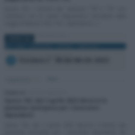
Quota 102, i termini per ottenere TFR e TFS non
cambiano con le nuove disposizioni introdotte dalla
Legge di Bilancio 2022. Per i dipendenti (…)
9 MARZO 2022
Edoardo Lisi
-
ARTICOLI ARCHIVIATI
Quota 102, dal 2 aprile 2022 decorre la
pensione anticipata per i lavoratori
dipendenti
Quota 102, dal 2 aprile 2022 decorre il diritto alla
pensione anticipata per i lavoratori dipendenti del