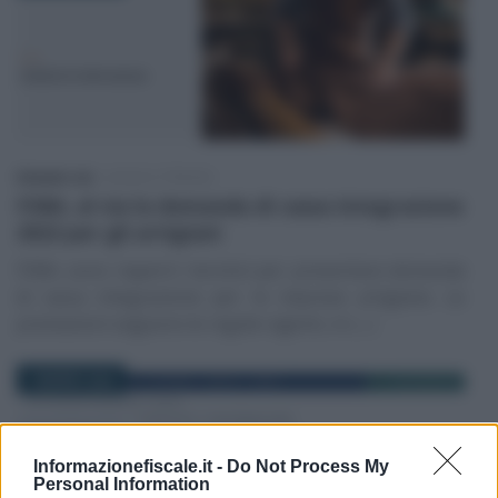
Edoardo Lisi
-
LEGGI E PRASSI
FSBA, al via la domanda di cassa integrazione
2022 per gli artigiani
FSBA, sono riaperti i termini per presentare domanda
di cassa integrazione per le imprese artigiane. Le
prestazioni seguono le regole vigenti, in (…)
7 MARZO 2022
Informazionefiscale.it -
Do Not Process My
Personal Information