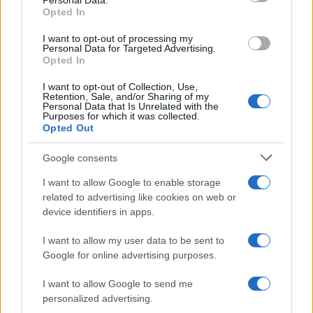
Personal Data.
not limited to your visit or usage behaviour. You may click to
Edoardo Lisi
-
ARTICOLI ARCHIVIATI
Opted In
grant or deny consent to Google and its third-party tags to
Superbonus, detrazioni a quota 23 miliardi a
use your data for below specified purposes in below Google
I want to opt-out of processing my
febbraio 2022: i dati ENEA
consent section.
Personal Data for Targeted Advertising.
Opted In
Superbonus, dall’ENEA il report dei lavori di febbraio
2022. Ammontano a 23 miliardi di euro le detrazioni
I want to opt-out of Collection, Use,
Retention, Sale, and/or Sharing of my
complessive previste, 3 miliardi (…)
Personal Data that Is Unrelated with the
Purposes for which it was collected.
Opted Out
1
2
3
Google consents
I want to allow Google to enable storage
related to advertising like cookies on web or
device identifiers in apps.
Iscriviti alla nostra
NEWSLETTER
I want to allow my user data to be sent to
Google for online advertising purposes.
Resta informato su notizie, aggiornamenti fiscali
I want to allow Google to send me
e moduli scaricabili!
personalized advertising.