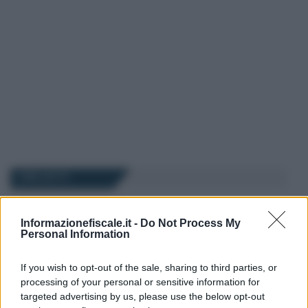
I PIÙ LETTI
Rosy D’Elia
-
3 FEBBRAIO 2020
Informazionefiscale.it -
Do Not Process My
DICHIARAZIONE DEI REDDITI
Personal Information
Dichiarazione dei redditi PF
2020: modello, istruzioni e
If you wish to opt-out of the sale, sharing to third parties, or
novità
processing of your personal or sensitive information for
targeted advertising by us, please use the below opt-out