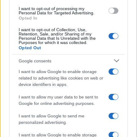
use your data for below specified purposes in below Google
Francesco Rodorigo
-
7 SETTEMBRE 2022
I want to opt-out of processing my
LEGGI E PRASSI
consent section.
Personal Data for Targeted Advertising.
Società sportive: come
Opted In
iscriversi al Registro
I want to opt-out of Collection, Use,
nazionale delle attività
Retention, Sale, and/or Sharing of my
dilettantistiche, attivo dal 31
Personal Data that Is Unrelated with the
Purposes for which it was collected.
agosto
Opted Out
Google consents
I want to allow Google to enable storage
related to advertising like cookies on web or
device identifiers in apps.
Iscriviti alla nostra
NEWSLETTER
I want to allow my user data to be sent to
Google for online advertising purposes.
Resta informato su notizie, aggiornamenti fiscali
I want to allow Google to send me
e moduli scaricabili!
personalized advertising.
I want to allow Google to enable storage