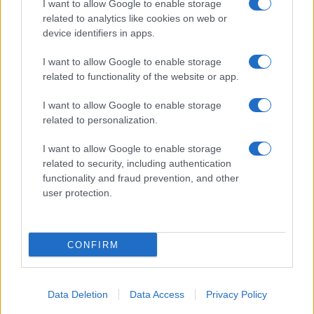
I want to allow Google to enable storage
related to analytics like cookies on web or
device identifiers in apps.
I want to allow Google to enable storage
Acconsento al
trattamento dei dati personali
ai sensi degli
related to functionality of the website or app.
articoli 13-14 del GDPR 2016/679.
I want to allow Google to enable storage
related to personalization.
I want to allow Google to enable storage
Informazione Fiscale S.r.l. - P.I. / C.F.: 13886391005
related to security, including authentication
Testata giornalistica iscritta presso il Tribunale di Velletri al n°
functionality and fraud prevention, and other
14/2018
|
Iscrizione ROC n. 31534/2018
user protection.
Redazione e contatti
|
Informativa sulla Privacy
Preferenze privacy
|
Whistleblowing
|
Codice Etico
|
Modello 231
|
ISO
9001:2015
CONFIRM
Data Deletion
Data Access
Privacy Policy
8