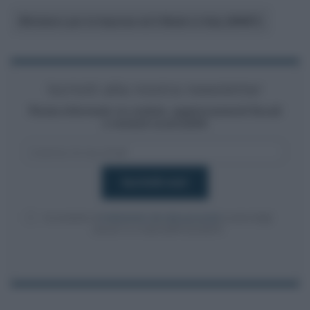
Ministero per le Imprese ed il Made in Italy (MIMIT)
Iscriviti alla nostra newsletter
Resta informato su notizie, aggiornamenti fiscali
e moduli scaricabili!
Acconsento al
trattamento dei dati personali
ai sensi degli
articoli 13-14 del GDPR 2016/679.