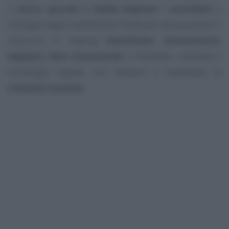
a
micro, piccole e medie imprese
i
contributi
a
sostegno degli investimenti finalizzati ad acquistare o
acquisire in leasing
macchinari, attrezzature,
impianti, beni strumentali
e hardware, software e
tecnologie digitali non bastano a soddisfare le
richieste ricevute
.