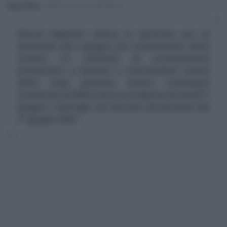
Rosy D’Elia
-
INCENTIVI ALLE IMPRESE
Nuova Sabatini: chiuso lo sportello per la
domanda dal 2 giugno per esaurimento delle
risorse, le richieste di prenotazione
presentate a banche e intermediari prima
dello stop possono essere comunque
trasmesse al MISE entro la scadenza di lunedì 7
giugno. I dettagli nel decreto direttoriale del
1° giugno 2021.