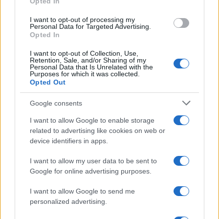
Opted In
grant or deny consent to Google and its third-party tags to
Lazio
use your data for below specified purposes in below Google
I want to opt-out of processing my
consent section.
Personal Data for Targeted Advertising.
Opted In
Tommaso Gavi
-
18 OTTOBRE 2021
INCENTIVI ALLE IMPRESE
I want to opt-out of Collection, Use,
Beni strumentali 4.0, il
Retention, Sale, and/or Sharing of my
credito d’imposta spetta
Personal Data that Is Unrelated with the
Purposes for which it was collected.
anche per il comodato d’uso
Opted Out
Google consents
I want to allow Google to enable storage
related to advertising like cookies on web or
device identifiers in apps.
Iscriviti alla nostra
NEWSLETTER
I want to allow my user data to be sent to
Google for online advertising purposes.
Resta informato su notizie, aggiornamenti fiscali
I want to allow Google to send me
e moduli scaricabili!
personalized advertising.