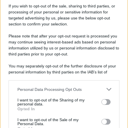
If you wish to opt-out of the sale, sharing to third parties, or
processing of your personal or sensitive information for
Tommaso Gavi
-
targeted advertising by us, please use the below opt-out
10 GENNAIO 2024
INCENTIVI ALLE IMPRESE
section to confirm your selection.
ZES unica Sud: per il credito
d’imposta si attende il
Please note that after your opt-out request is processed you
decreto attuativo
may continue seeing interest-based ads based on personal
information utilized by us or personal information disclosed to
third parties prior to your opt-out.
Tommaso Gavi
-
10 MARZO 2021
INCENTIVI ALLE IMPRESE
You may separately opt-out of the further disclosure of your
Credito d’imposta
personal information by third parties on the IAB’s list of
investimenti Mezzogiorno e
downstream participants.
Zes: l’aggiornamento del
modello di comunicazione
Personal Data Processing Opt Outs
This information may also be disclosed by us to third parties
on the IAB’s List of Downstream Participants that may further
I want to opt-out of the Sharing of my
disclose it to other third parties.
personal data.
Francesco Oliva
-
15 OTTOBRE 2025
Opted In
INCENTIVI ALLE IMPRESE
Please note that this website/app uses one or more Google
services and may gather and store information including but
Contributi a fondo perduto in
I want to opt-out of the Sale of my
Personal Data.
not limited to your visit or usage behaviour. You may click to
arrivo per le aziende del