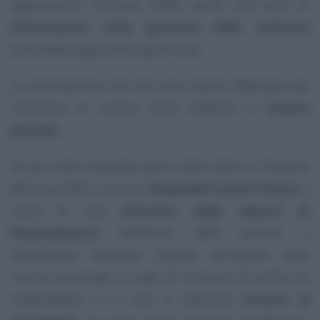
agevolazioni, contiene infatti anche una serie di
informazioni sulla gestione delle richieste
presentate negli ultimi giorni utili.
La prenotazione che non può essere effettuata per
mancanza di risorse viene disposta in
misura
parziale
.
Se poi entro sessanta giorni dalla data di chiusura
dello sportello, tornano
disponibili nuove risorse
a
causa di una
riduzione degli importi di
finanziamento
deliberati dalle banche o
intermediari finanziari rispetto all’importo delle
risorse prenotate in sede di richiesta di verifica di
disponibilità, o in caso di eventuali
rinunce al