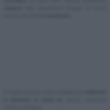
contributo
da parte delle imprese beneficiarie,
l’
importo
della prenotazione disposta in misura
parziale può essere
incrementato
.
E a seguire possono essere impiegate per
soddisfare
le domande in stand by
, sempre rispettando
l’ordine cronologico.