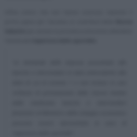
Infine coloro che non hanno concluso neanche il
primo passo per l’accesso ai contributi della
Nuova
Sabatini
per avviare la procedura dovranno attendere
l’eventuale
riapertura dello sportello
:
“Le domande delle imprese presentate alle
banche o intermediari in data antecedente alla
data di cui al comma 1 e non incluse in una
richiesta di prenotazione delle risorse inviata
dalle medesime banche o intermediari
finanziari al Ministero dello sviluppo economico
possono essere ripresentate in caso di
riapertura dello sportello”
.