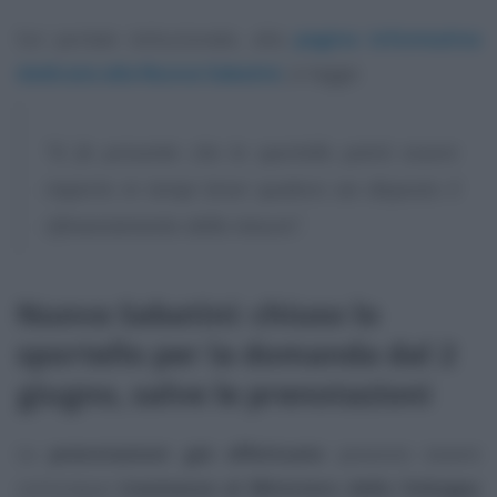
Sul portale istituzionale, alla
pagina informativa
dedicata alla Nuova Sabatini
, si legge:
“Si fa presente che lo sportello potrà essere
riaperto in tempi brevi qualora sia disposto il
rifinanziamento della misura”.
Nuova Sabatini: chiuso lo
sportello per la domanda dal 2
giugno, salve le prenotazioni
Le
prenotazioni già effettuate
possono essere
comunque
trasmesse al Ministero dello Sviluppo