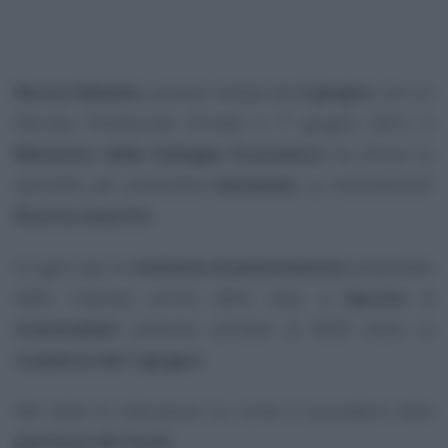
Nuova Sabatini
, accesso vietato dal
2 giugno
: con un
Decreto Direttoriale firmato il 1° giugno 2021, il
Ministero dello Sviluppo Economico
ha chiuso lo
sportello per presentare
domanda
. La motivazione?
Risorse esaurite
.
In ogni caso le
richieste di prenotazione
presentate
dalle imprese prima dello stop a
banche e
intermediari
possono arrivare al MISE entro la
scadenza del 7 giugno
.
Nel testo le indicazioni su come si procederà nella
gestione dei fondi
.