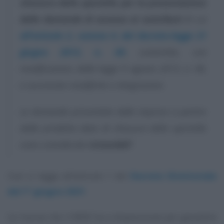
chiusura dello sportello per la presentazione
delle domande di accesso ai contributi
di cui
all’articolo 2, comma 4, del decreto-legge 21
giugno 2013, n. 69
, convertito, con
modificazioni, dalla legge 9 agosto 2013, n. 98,
e successive modifiche e integrazioni.
Le domande presentate dalle imprese a partire
dalla predetta data di chiusura dello sportello
sono considerate
irricevibili
”
.
Così si legge all’articolo 1 del
Decreto Direttoriale
del 1° giugno 2021
.
Le risorse che il MISE ha a disposizione per garantire