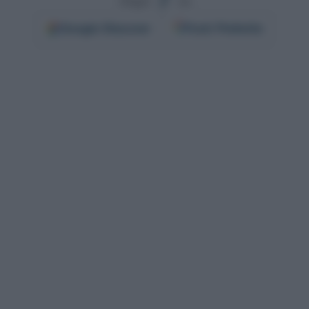
Segui
su
Google
Discover
Fonti Preferite