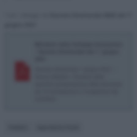
Tutti i dettagli nel
Decreto Direttoriale MISE del 1°
giugno 2021
.
Ministero dello Sviluppo Economico
- Decreto Direttoriale del 1° giugno
2021
Decreto direttoriale 1 giugno 2021 –
Nuova Sabatini. Chiusura dello
sportello presentazione delle domande
per la concessione e l’erogazione dei
contributi.
Pubblico
Agevolazioni fiscali