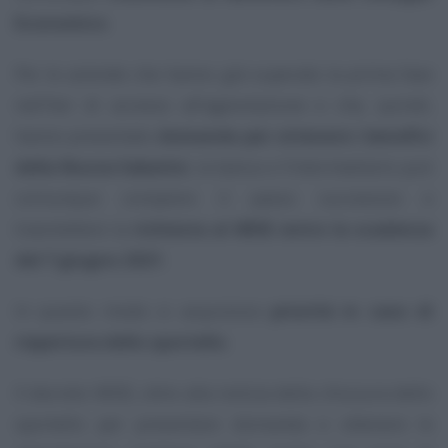
Economico
.
Per le aziende che hanno già superato la prima fase
nell’iter di accesso all’agevolazione e che, quindi,
hanno presentato
domanda per ottenere i benefici
della Nuova Sabatini
, la banca o l’intermediario può
comunque compiere il passo successivo e
trasmettere la
richiesta al MISE entro la scadenza
del 7 giugno 2021
.
In questo modo si acquisisce
priorità in caso di
riapertura dello sportello
.
Il decreto MISE, oltre alla notizia della chiusura dello
sportello per presentare domanda e ottenere le