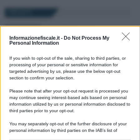
I PIÙ LETTI
Marcello Maiorino
-
IMPOSTE
10 APRILE 2023
Cessione immobili abitativi:
Informazionefiscale.it -
Do Not Process My
Personal Information
l’imponibilità delle
plusvalenze
If you wish to opt-out of the sale, sharing to third parties, or
processing of your personal or sensitive information for
targeted advertising by us, please use the below opt-out
Rosy D’Elia
-
IMPOSTE
6 NOVEMBRE 2025
section to confirm your selection.
Taglio IRPEF, chi ci
guadagna? In arrivo circa un
Please note that after your opt-out request is processed you
euro al giorno per i più più
may continue seeing interest-based ads based on personal
ricchi
information utilized by us or personal information disclosed to
third parties prior to your opt-out.
Rosy D’Elia
-
IMPOSTE
21 GENNAIO 2021
You may separately opt-out of the further disclosure of your
Gender tax? Agevolazione
personal information by third parties on the IAB’s list of
fiscale per il secondo
downstream participants.
coniuge: intervista a C.