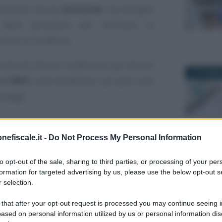
resentare alcuna
domanda
, ma bisogna
 delle procedure per verificare la
ritorio di residenza.
rritoriali devono confermare gli elenchi
4 OTTOBRE
ll’
INPS
come beneficiari, poi però sarà
ssaggi.
rta dedicata a te
nefiscale.it -
Do Not Process My Personal Information
6 FEBBRAIO
to opt-out of the sale, sharing to third parties, or processing of your per
formation for targeted advertising by us, please use the below opt-out s
PS, Comuni e Poste Italiane, i nuclei
 selection.
 a ritirare le
prepagate
presso gli uffici
 that after your opt-out request is processed you may continue seeing i
ased on personal information utilized by us or personal information dis
7 SETTEMB