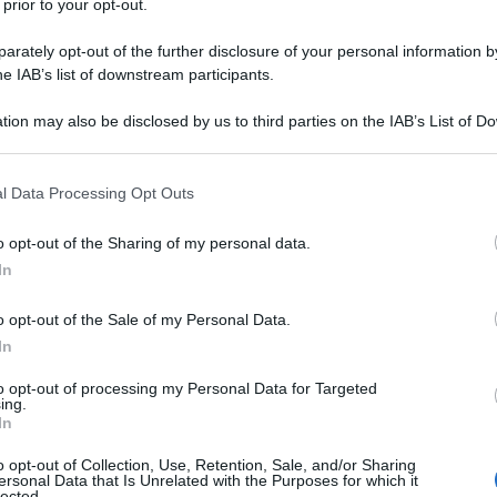
 prior to your opt-out.
 di tutto, sulla base dell’
ISEE
che non
 euro
, ma anche tenendo conto della
rately opt-out of the further disclosure of your personal information by
he IAB’s list of downstream participants.
iliare
e della data di nascita dei
tion may also be disclosed by us to third parties on the IAB’s List of 
 that may further disclose it to other third parties.
 that this website/app uses one or more Google services and may gath
l Data Processing Opt Outs
including but not limited to your visit or usage behaviour. You may click 
 to Google and its third-party tags to use your data for below specifi
o opt-out of the Sharing of my personal data.
ogle consent section.
In
o opt-out of the Sale of my Personal Data.
In
to opt-out of processing my Personal Data for Targeted
ing.
In
o opt-out of Collection, Use, Retention, Sale, and/or Sharing
ersonal Data that Is Unrelated with the Purposes for which it
lected.