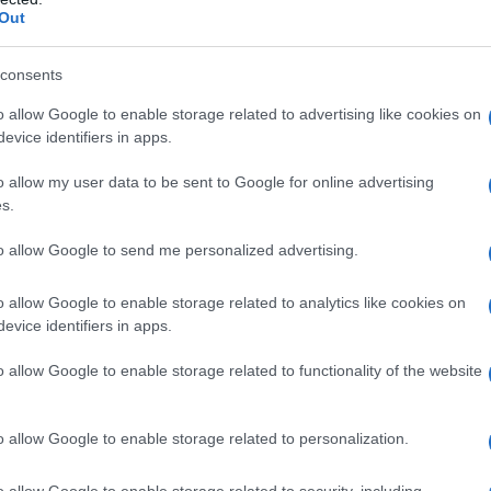
er ogni territorio, la carta dedicata a te
Out
 composte da
almeno tre componenti
,
consents
:
o allow Google to enable storage related to advertising like cookies on
presente un ragazzo o una ragazza nata
evice identifiers in apps.
o allow my user data to be sent to Google for online advertising
s.
e con ragazzi e ragazze nate entro il 31
to allow Google to send me personalized advertising.
o allow Google to enable storage related to analytics like cookies on
evice identifiers in apps.
tà sarà data sempre a coloro che hanno
o allow Google to enable storage related to functionality of the website
ardano le modalità di erogazione, il
o allow Google to enable storage related to personalization.
lle sorprese:
o allow Google to enable storage related to security, including