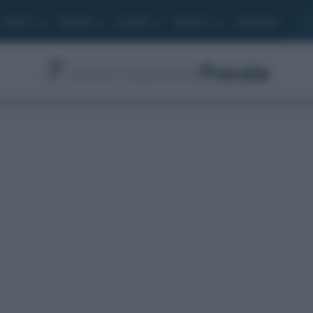
Lavoro
Moduli
Società
Bilancio
Academy