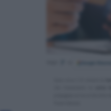
Google
Discov
Segui
su
Sono circa 1,15 milioni le
fa
che riceveranno la
carta 
prepagata arriva al termine d
Poste Italiane.