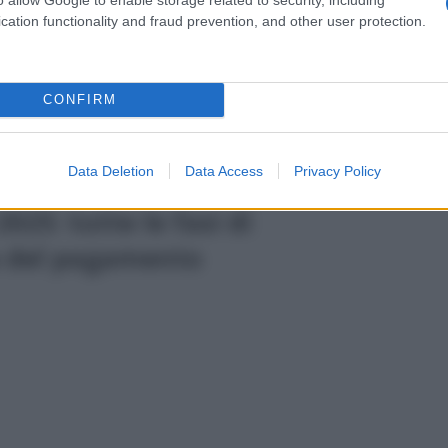
leggermente più ristretta rispetto allo
cation functionality and fraud prevention, and other user protection.
 famiglie hanno ricevuto le lettere di
a;
CONFIRM
iù utilizzare per acquistare
benzina o
entari.
Data Deletion
Data Access
Privacy Policy
025: tutte le fasi di
 del pagamento