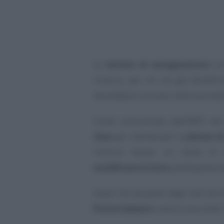
Le
lettere di assegnazione
con
ricarica, per chi ha già benefici
dovrebbero arrivare nella seconda
Come comunicato dall’INPS nel
fase
per individuare la
platea di
Comuni hanno un mese di
modificare le liste
predisposte da
Dopo l’ok da parte degli enti terri
Poste Italiane
e avrà a sua volta