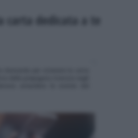
a carta dedicata a te
re domanda per ottenere la carta
rica della prepagata ricevuta negli
devono attendere le notizie dal