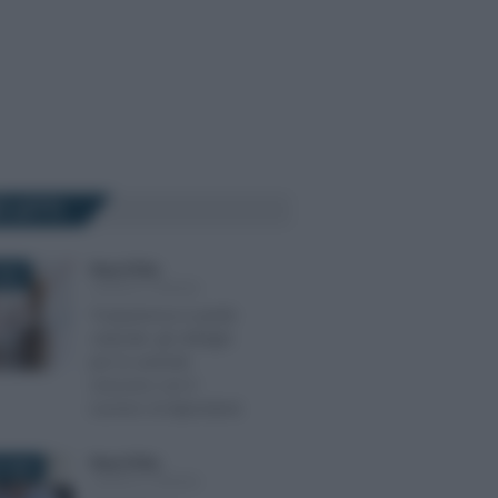
Ù LETTI
Rosy D’Elia
-
026
LEGGI E PRASSI
Trasparenza e parità
salariale: gli obblighi
per le aziende
crescono con il
numero di dipendenti
Rosy D’Elia
-
 2026
LEGGI E PRASSI