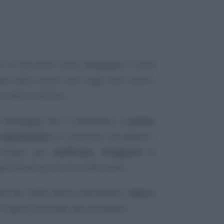
 le istruzioni sulla prepagata o sulla
ato della social card negli anni scorsi,
 metà di ottobre.
 messaggio del 9 settembre, la
prima
 destinatari
si è conclusa, ma adesso i
 tempo per
verificare, integrare o
ll’Istituto prima di confermarle.
toriali, l’INPS dovrà trasmettere i
dati a
 10 giorni di tempo per procedere.