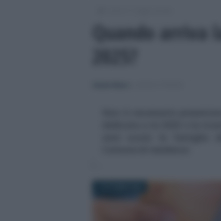
/
/
Lavoro
Leggi e prassi
Quando arriva l
2025?
Alessio Mauro
-
LEGGI E PRASSI
Non è necessario presenta
dedicata a te 2025 o la rica
anni scorsi: le famiglie 
Comune di residenza
1 OTTOBRE 2025