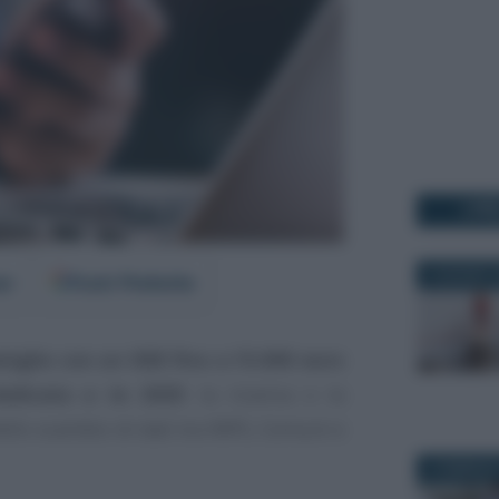
I PI
8 GIUGNO 2
er
Fonti Preferite
miglie con un ISEE fino a 15.000 euro
dedicata a te 2025
: la ricarica o la
ello scambio di dati tra INPS, Comuni e
9 FEBBRAIO