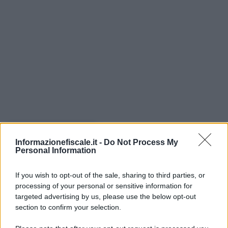
I PIÙ LETTI
Informazionefiscale.it -
Do Not Process My
Personal Information
Redazione
-
IVA
15 GIUGNO 2018
Fattura elettronica: QR-code
If you wish to opt-out of the sale, sharing to third parties, or
e registrazione indirizzo
processing of your personal or sensitive information for
telematico al via
targeted advertising by us, please use the below opt-out
section to confirm your selection.