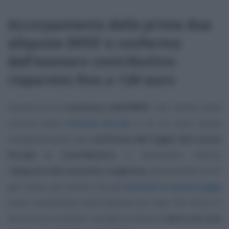
Accorpamento delle prime due
aliquote IRPEF e conferma
dell’esonero contributivo:
risparmio fino a 120 euro
Questa prima
revisione dell’IRPEF
, che rientra nella
cornice della
riforma fiscale
, è in un certo senso
complementare alla
conferma del taglio del cuneo
fiscale e contributivo
: è necessario ridurre
l’
aliquota del secondo scaglione
, attualmente al 25
per cento, per evitare che gli
aumenti in busta paga
siano
neutralizzati
dall’imposta più alta. Per dirla in
termini più semplici, bisogna evitare di
dare con una