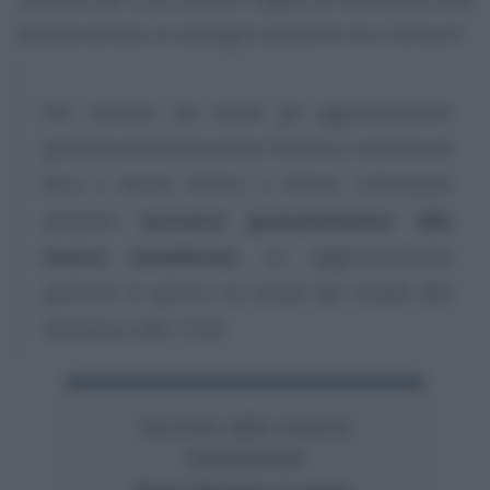
aliquote avremo un vantaggio mensile di circa 120 euro”
.
Per ricevere via email gli aggiornamenti
gratuiti di Informazione Fiscale in materia di
fisco e lavoro lettrici e lettori interessati
possono
iscriversi gratuitamente alla
nostra newsletter
, un aggiornamento
gratuito al giorno via email dal lunedì alla
domenica alle 13.00
Iscriviti alla nostra
newsletter