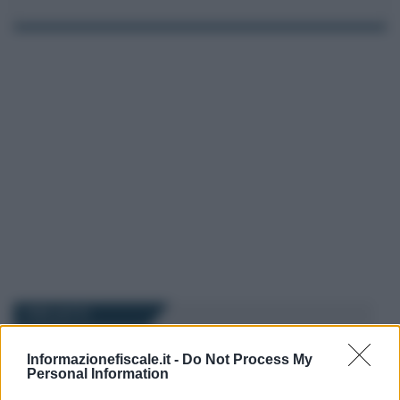
I PIÙ LETTI
Informazionefiscale.it -
Do Not Process My
Tommaso Gavi
-
IRPEF
7 GENNAIO 2025
Personal Information
Bonus ristrutturazione 2025: