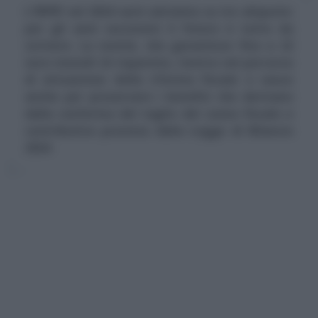
L'IRPEF nel 2024 sarà calcolata su tre aliquote:
per gli anni successivi il futuro è tutto da
scrivere. La novità, che garantisce fino a 22
euro mensili di risparmio, rientra nel percorso
di attuazione della riforma fiscale e nasce
anche per preservare i benefici che derivano
dalla conferma del taglio del cuneo fiscale e
contributivo prevista dalla Legge di Bilancio
2024