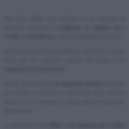
Nel 2024 l’IRPEF sarà calcolata su tre aliquote: la
revisione interessa lo
scaglione di reddito tra i
15.001 e i 28.000 euro
, che sarà inglobato nel primo.
Anche a questa fascia di redditi si applicherà il 23 per
cento per un risparmio mensile che arriva a un
massimo di 22 euro circa
.
Per gli anni successivi
le regole di calcolo
sono tutte
da scrivere: il percorso di attuazione della riforma
fiscale, in cui rientrano le novità, parte da modifiche
temporanee.
La necessità di una
IRPEF a tre aliquote per il 2024