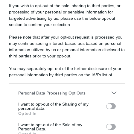
novità e come funziona
If you wish to opt-out of the sale, sharing to third parties, or
processing of your personal or sensitive information for
targeted advertising by us, please use the below opt-out
section to confirm your selection.
Anna Maria D’Andrea
-
IRPEF
30 APRILE 2020
Detrazione affitto studenti
Please note that after your opt-out request is processed you
fuori sede, istruzioni
may continue seeing interest-based ads based on personal
modello 730/2020: limiti e
information utilized by us or personal information disclosed to
regole
third parties prior to your opt-out.
You may separately opt-out of the further disclosure of your
Anna Maria D’Andrea
-
IRPEF
22 LUGLIO 2025
personal information by third parties on the IAB’s list of
Bonus sicurezza, dalla
downstream participants.
videosorveglianza alle porte
blindate: come funziona
Personal Data Processing Opt Outs
This information may also be disclosed by us to third parties
on the IAB’s List of Downstream Participants that may further
I want to opt-out of the Sharing of my
disclose it to other third parties.
personal data.
Giuseppe Guarasci
-
IRPEF
Opted In
7 AGOSTO 2019
Please note that this website/app uses one or more Google
Irpef 2019: aliquote, scaglioni
services and may gather and store information including but
I want to opt-out of the Sale of my
e novità
Personal Data.
not limited to your visit or usage behaviour. You may click to