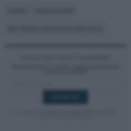
Pubblico
Imposte sui redditi
MEF - Ministero dell’Economia e delle Finanze
Iscriviti alla nostra newsletter
Resta informato su notizie, aggiornamenti fiscali
e moduli scaricabili!
Acconsento al
trattamento dei dati personali
ai sensi degli
articoli 13-14 del GDPR 2016/679.