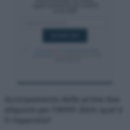
Resta informato su notizie,
aggiornamenti fiscali e moduli
scaricabili!
Acconsento al
trattamento dei dati
personali
ai sensi degli articoli 13-14 del
GDPR 2016/679.
Accorpamento delle prime due
aliquote per l’IRPEF 2024: qual è
il risparmio?