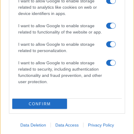
I want to allow Google to enable storage
related to analytics like cookies on web or
device identifiers in apps.
I want to allow Google to enable storage
Acconsento al
trattamento dei dati personali
ai sensi degli
related to functionality of the website or app.
articoli 13-14 del GDPR 2016/679.
I want to allow Google to enable storage
related to personalization.
I want to allow Google to enable storage
Informazione Fiscale S.r.l. - P.I. / C.F.: 13886391005
related to security, including authentication
Testata giornalistica iscritta presso il Tribunale di Velletri al n°
functionality and fraud prevention, and other
14/2018
|
Iscrizione ROC n. 31534/2018
user protection.
Redazione e contatti
|
Informativa sulla Privacy
Preferenze privacy
|
Whistleblowing
|
Codice Etico
|
Modello 231
|
ISO
9001:2015
CONFIRM
Data Deletion
Data Access
Privacy Policy
18