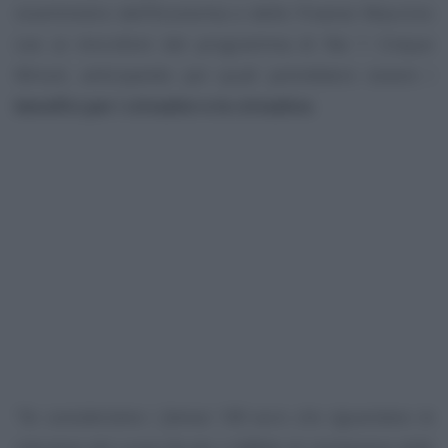
viceministro dell’Economia e delle Finanze Maurizio
Leo ai microfoni del programma di Rai 1 Cinque
Minuti, anticipando poi quali potrebbero essere i
benefici per i cittadini e le cittadine
.
“Se consideriamo i famosi 100 euro che riguardano la
riduzione del cuneo fiscale e l’effetto di rivisitazione delle