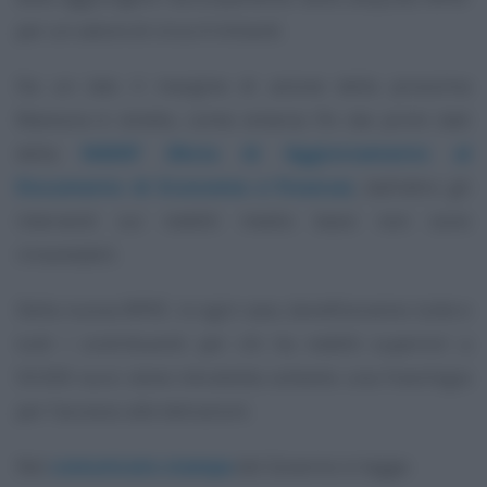
per un valore di circa 4 miliardi.
Da un lato il margine di azione della prossima
Manovra è stretto, come emerso fin dai primi dati
della
NADEF (Nota di Aggiornamento al
Documento di Economia e Finanza)
, dall’altro gli
interventi sui redditi medio bassi non sono
rimandabili.
Della nuova IRPEF, in ogni caso, beneficeranno tutte e
tutti i contribuenti: per chi ha redditi superiori a
50.000 euro viene introdotta soltanto una franchigia
per l’accesso alle detrazioni.
Nel
comunicato stampa
del Governo si legge: