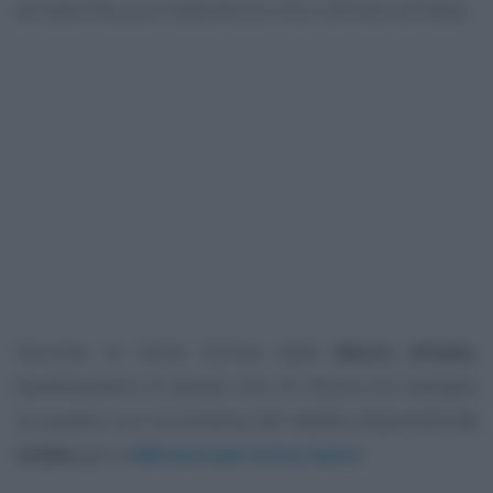
arrivare fino a un massimo di circa 120 euro al mese.
Secondo le stime fornite dalla
Banca d’Italia
,
beneficeranno di questo mix di misure tre famiglie
su quattro con incremento del reddito disponibile
in
media
pari a
600 euro per tutto l’anno
.