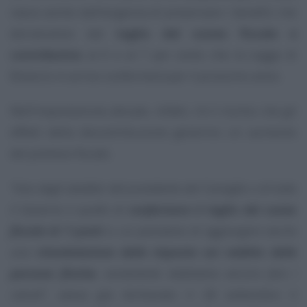
nasce anche dall’esigenza di preservare i benefici che
deriveranno dal
taglio del cuneo fiscale e
contributivo
al 6 e al 7 per cento che la Legge di
Bilancio in arrivo confermerà per il prossimo anno.
Nell’impostazione attuale, infatti, c’è il rischio che gli
effetti della decontribuzione generino un aumento
del prelievo fiscale.
“Uno degli obiettivi del presidente del Consiglio e di tutto
il Governo è quello di
confermare il taglio del cuneo
fiscale di 7 punti
a cui pensiamo di aggiungere anche
una
rimodulazione delle imposte sul reddito delle
persone fisiche
, ovviamente dobbiamo ancora fare i
calcoli”
, aveva già dichiarato il 28 settembre il