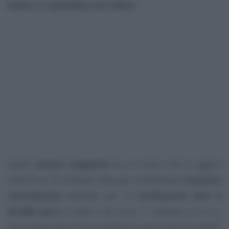
mano
e di
prendere con l’altra
.
Quest’
azione congiunta
ha un costo che si aggira
intorno ai 15 miliardi: solo per confermare l’
esonero
contributivo
previsto per le
retribuzioni fino a
35.000 euro
il costo è di circa 11 miliardi, a cui si
deve aggiungere l’accorpamento delle aliquote IRPEF