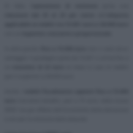
Di fatto l’
operazione di revisione
porta una
riduzione dal 25 al 23 per cento
dell’
aliquota
applicabile ai redditi tra 15.001 euro e 28.000 euro
con un
risparmio crescente e proporzionale
.
In altre parole,
fino a 15.000 euro
non ci sarà alcun
vantaggio. Il
guadagno
parte da 15.001 e arriva fino a
un
massimo di 22 euro
al mese in caso di redditi
pari o superiori a 28.000 euro.
Anche i
redditi fiscalmente capienti fino a 15.000
euro
trarranno benefici, pari a 75 euro, dalla nuova
IRPEF ma per effetto dell’incremento della detrazione
e non per la revisione delle aliquote.