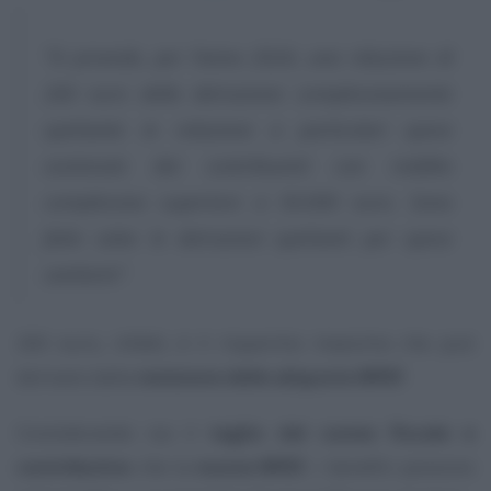
“Si prevede, per l’anno 2024, una riduzione di
260 euro della detrazione complessivamente
spettante in relazione a particolari spese
sostenute dai contribuenti con reddito
complessivo superiore a 50.000 euro. Sono
fatte salve le detrazioni spettanti per spese
sanitarie”
.
260 euro, infatti, è il risparmio massimo che può
derivare dalla
revisione delle aliquote IRPEF
.
Considerando sia il
taglio del cuneo fiscale e
contributivo
che la
nuova IRPEF
, i benefici possono