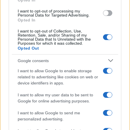
Opted In
grant or deny consent to Google and its third-party tags to
use your data for below specified purposes in below Google
I want to opt-out of processing my
consent section.
Personal Data for Targeted Advertising.
Rosy D’Elia
-
IRPEF
Opted In
7 GENNAIO 2022
Bonus affitto per i giovani
I want to opt-out of Collection, Use,
2022, detrazione fino a
Retention, Sale, and/or Sharing of my
2.000: le novità nella Legge
Personal Data that Is Unrelated with the
Purposes for which it was collected.
di Bilancio
Opted Out
Google consents
I want to allow Google to enable storage
related to advertising like cookies on web or
device identifiers in apps.
Iscriviti alla nostra
NEWSLETTER
I want to allow my user data to be sent to
Google for online advertising purposes.
Resta informato su notizie, aggiornamenti fiscali
I want to allow Google to send me
e moduli scaricabili!
personalized advertising.