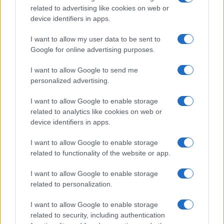
related to advertising like cookies on web or
device identifiers in apps.
Iscriviti alla nostra
NEWSLETTER
I want to allow my user data to be sent to
Google for online advertising purposes.
Resta informato su notizie, aggiornamenti fiscali
I want to allow Google to send me
e moduli scaricabili!
personalized advertising.
I want to allow Google to enable storage
related to analytics like cookies on web or
device identifiers in apps.
I want to allow Google to enable storage
Acconsento al
trattamento dei dati personali
ai sensi degli
related to functionality of the website or app.
articoli 13-14 del GDPR 2016/679.
I want to allow Google to enable storage
related to personalization.
I want to allow Google to enable storage
Informazione Fiscale S.r.l. - P.I. / C.F.: 13886391005
related to security, including authentication
Testata giornalistica iscritta presso il Tribunale di Velletri al n°