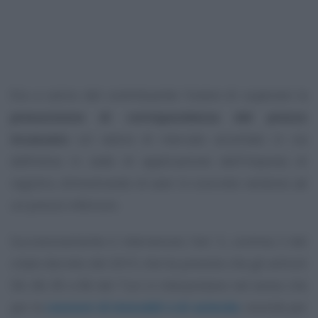
Era a carico del contribuente l’onere di superare la
presunzione di corrispondenza del prezzo
incassato
col valore di mercato accertato in via
definitiva in sede di applicazione dell’imposta di
registro, dimostrando di aver in concreto venduto ad
un prezzo inferiore.
Successivamente è intervenuto l’art. 5, comma 3 del
citato decreto del 2015 che ha previsto che gli articoli
58, 68, 85 e 86 del Tuir si interpretano nel senso che
per le
cessioni di immobili e di aziende
, nonché per