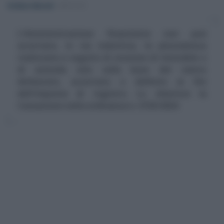
Emiliano Marvulli
-
IMPOSTE
L'Amministrazione finanziaria non può
accertare, in via induttiva, la plusvalenza
realizzata a seguito di cessione di immobile o
di azienda solo sulla base del valore
dichiarato, accertato o definito ai fini
dell'imposta di registro. Lo chiarisce la
Cassazione nella ordinanza n. 3725/2024