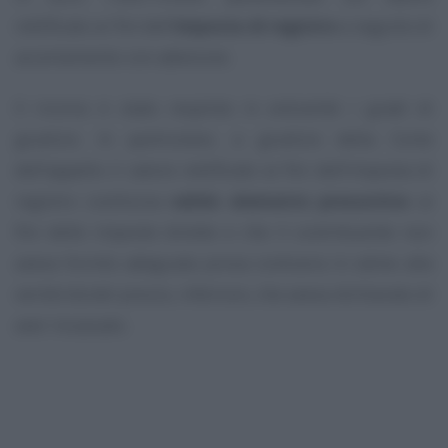
rettificato ai fini dell’
imposta di registro
a seguito di
accertamento con adesione.
Il ricorso è stato respinto in entrambi i gradi di
giudizio. In particolare, a giudizio della Corte
dell’appello il valore rettificato ai fini dell’imposta di
registro costituiva
valido elemento presuntivo
ai
fini delle imposte dirette e che il contribuente non
aveva fornito adeguata prova contraria in odine alla
veridicità del prezzo, inferiore, che aveva dichiarato di
aver incassato.