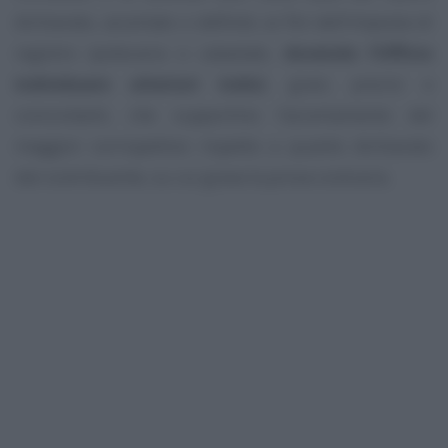
dichiarato, accertato o definito ai fini dell’imposta di
registro ipotecaria o catastale,
dovendo l’Ufficio
individuare ulteriori indizi
, gravi, precisi e
concordanti, che supportino l’accertamento del
maggior corrispettivo rispetto a quanto dichiarato
dal contribuente, su cui grava la prova contraria.