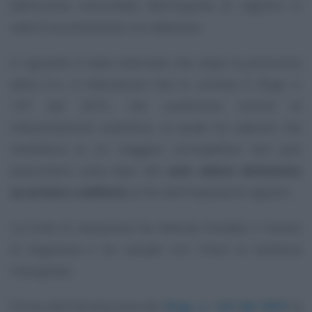
definizione concordata dell’imposta di registro in
sede di accertamento con adesione.
A riguardo è stato osservato che, dopo la pronuncia
della C.t.r., è intervenuto l’art. 6, comma 3, DLgs. n.
147 del 2015, che costituisce norma di
interpretazione autentica, la quale ha statuito che
l’esistenza di un maggior corrispettivo non può
presumersi sulla base del
solo valore dichiarato
accertato o definito
ai fini dell’imposta di registro.
La Corte di cassazione ha ritenuto fondato il motivo
di doglianza e ha cassato con rinvio la sentenza
impugnata.
Prima dell’introduzione del
DLgs. n. 147 del 2015
la