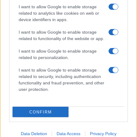
I want to allow Google to enable storage
related to analytics like cookies on web or
device identifiers in apps.
I want to allow Google to enable storage
Acconsento al
trattamento dei dati personali
ai sensi degli
related to functionality of the website or app.
articoli 13-14 del GDPR 2016/679.
I want to allow Google to enable storage
related to personalization.
I want to allow Google to enable storage
Informazione Fiscale S.r.l. - P.I. / C.F.: 13886391005
related to security, including authentication
Testata giornalistica iscritta presso il Tribunale di Velletri al n°
functionality and fraud prevention, and other
14/2018
|
Iscrizione ROC n. 31534/2018
user protection.
Redazione e contatti
|
Informativa sulla Privacy
Preferenze privacy
|
Whistleblowing
|
Codice Etico
|
Modello 231
|
ISO
9001:2015
CONFIRM
Data Deletion
Data Access
Privacy Policy
10