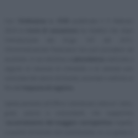
Con l’
Ordinanza n. 3725
pubblicata il 9 febbraio
2024 la
Corte di cassazione
ha ribadito che, dopo
l’introduzione del D.Lgs. 147 del 2015,
l’Amministrazione finanziaria non può procedere ad
accertare, in via induttiva, la
plusvalenza
realizzata a
seguito di cessione di immobile o di azienda solo
sulla base del valore dichiarato, accertato o definito ai
fini dell’
imposta di registro.
Spetta pertanto all’Ufficio individuare ulteriori indizi,
gravi, precisi e concordanti, che supportino
l’
accertamento del maggior corrispettivo
rispetto
a quanto dichiarato dal contribuente, su cui grava la