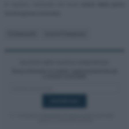
di registro, ritenendo che fosse
onere della parte
fornire prova contraria.
Professionisti
Corte di Cassazione
Iscriviti alla nostra newsletter
Resta informato su notizie, aggiornamenti fiscali
e moduli scaricabili!
Acconsento al
trattamento dei dati personali
ai sensi degli
articoli 13-14 del GDPR 2016/679.