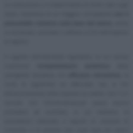
la costituzione e il trasferimento di diritti reali sugli
stessi, l’esistenza di un maggior corrispettivo
non è
presumibile soltanto sulla base del valore
, anche
se dichiarato, accertato o definito ai fini dell’imposta
di registro.
A seguito dell’intervento legislativo, la cui norma
costituisce
interpretazione autentica
della
previgente disciplina con
efficacia retroattiva
, la
Corte di legittimità ha affermato che, ai fini
dell’accertamento delle imposte sui redditi, l’art. 5 cit.
esclude che l’Amministrazione possa ancora
procedere ad accertare, in via induttiva, la
plusvalenza realizzata a seguito di cessione di
immobile o di azienda solo sulla base del valore