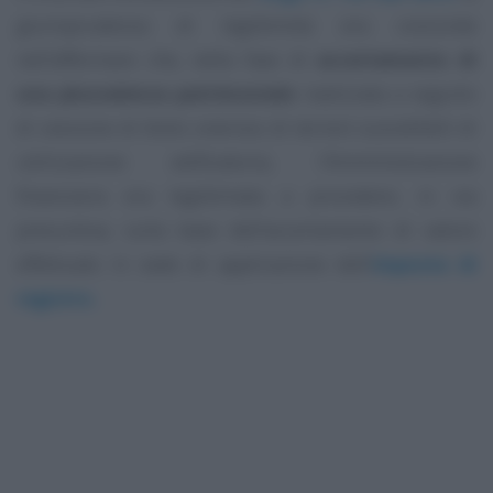
giurisprudenza di legittimità era concorde
nell’affermare che, nella fase di
accertamento di
una plusvalenza patrimoniale
realizzata a seguito
di cessione di titolo oneroso di terreni suscettibili di
utilizzazione edificatoria, l’Amministrazione
finanziaria era legittimata a procedere, in via
presuntiva, sulla base dell’accertamento di valore
effettuato in sede di applicazione dell’
imposta di
registro.