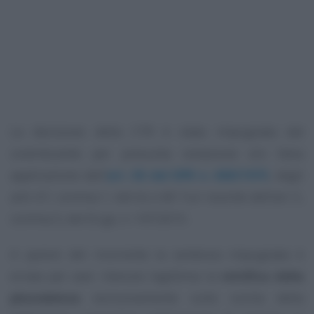
La decisione della CTR è stata impugnata dal
contribuente per presunta violazione e/o falsa
applicazione dell’
art. 38 del DPR n. 600/1973
, degli
artt. 67, comma 1, lett b) e 68 Tuir nonché dell’art. 5,
comma 3, del D.Lgs. n. 147/2015.
A parere del ricorrente la sentenza impugnata è
errata per aver ritenuto legittima la
rettifica della
plusvalenza
esclusivamente sulla scorta della