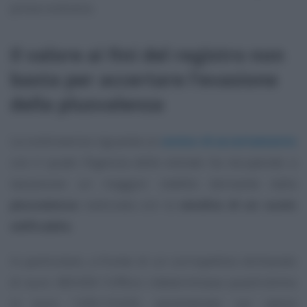
prova contraria.
Il valore ai fini del registro non
basta per accertare l’evasione
della plusvalenza
La controversia riguarda un
avviso di accertamento
con il quale l’Agenzia delle entrate ha recuperato a
tassazione un maggior reddito derivante dalla
plusvalenza
realizzata con la
vendita di un suolo
edificabile.
In particolare, a fronte di un corrispettivo dichiarato
di euro 400.000 l’Ufficio rideterminava quest’ultimo
in euro 1.065.154,00, parametrato sul valore