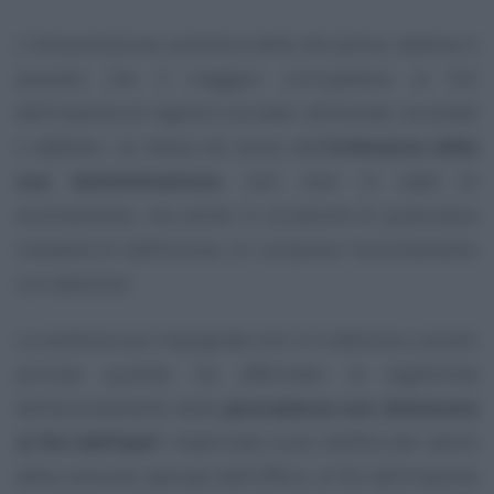
L’interpretazione autentica della disciplina, laddove è
previsto che il maggior corrispettivo ai fini
dell’imposta di registro sia stato
«dichiarato, accertato
o definito»
, va intesa nel senso dell’
irrilevanza della
sua determinazione
, non solo in sede di
accertamento, ma anche in occasione di qualunque
modalità di definizione, ivi compreso l’accertamento
con adesione.
La sentenza qui impugnata non si è attenuta a questi
principi quando ha affermato la legittimità
dell’accertamento della
plusvalenza non dichiarata
ai fini dell’Irpef
, imperniato sulla rettifica del valore
della cessione operata dall’Ufficio, ai fini dell’imposta