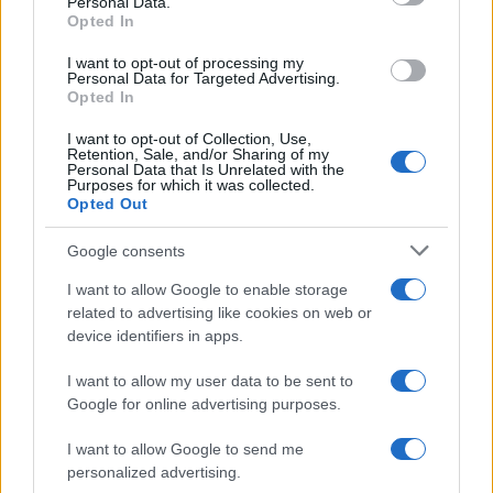
Personal Data.
not limited to your visit or usage behaviour. You may click to
rilevanza fiscale e
Opted In
grant or deny consent to Google and its third-party tags to
ripartizione tra soci
use your data for below specified purposes in below Google
I want to opt-out of processing my
consent section.
Personal Data for Targeted Advertising.
Opted In
Emiliano Marvulli
-
IMPOSTE
2 SETTEMBRE 2018
I “rapportini” possono
I want to opt-out of Collection, Use,
Retention, Sale, and/or Sharing of my
incastrare il contribuente
Personal Data that Is Unrelated with the
Purposes for which it was collected.
Opted Out
Google consents
I want to allow Google to enable storage
related to advertising like cookies on web or
device identifiers in apps.
Iscriviti alla nostra
NEWSLETTER
I want to allow my user data to be sent to
Google for online advertising purposes.
Resta informato su notizie, aggiornamenti fiscali
I want to allow Google to send me
e moduli scaricabili!
personalized advertising.