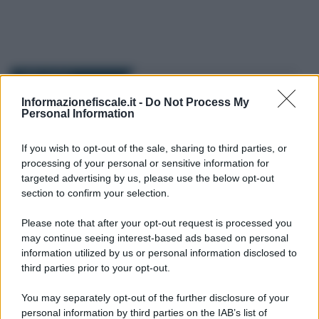
I PIÙ LETTI
Informazionefiscale.it -
Do Not Process My
Personal Information
Redazione
-
IVA
28 SETTEMBRE 2018
Fattura elettronica: guida pdf
e video tutorial Agenzia delle
If you wish to opt-out of the sale, sharing to third parties, or
Entrate
processing of your personal or sensitive information for
targeted advertising by us, please use the below opt-out
section to confirm your selection.
Cristina Cherubini
-
IVA
17 GENNAIO 2022
Please note that after your opt-out request is processed you
APS o ODV: attività di
may continue seeing interest-based ads based on personal
somministrazione alimenti e
information utilized by us or personal information disclosed to
bevande
third parties prior to your opt-out.
You may separately opt-out of the further disclosure of your
Emiliano Marvulli
-
IVA
26 SETTEMBRE 2020
personal information by third parties on the IAB’s list of