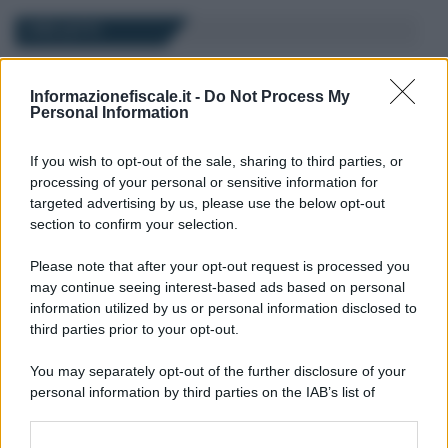
I PIÙ LETTI
Alessio Mauro
-
IVA
30 GENNAIO 2026
Informazionefiscale.it -
Do Not Process My
Fattura elettronica:
Personal Information
disponibile online il servizio
per modificare o inserire il
If you wish to opt-out of the sale, sharing to third parties, or
CUP
processing of your personal or sensitive information for
targeted advertising by us, please use the below opt-out
section to confirm your selection.
Anna Maria D’Andrea
-
IVA
12 GENNAIO 2026
Fatture elettroniche,
Please note that after your opt-out request is processed you
pignoramenti sprint dal 2026:
may continue seeing interest-based ads based on personal
le novità della Legge di
information utilized by us or personal information disclosed to
Bilancio
third parties prior to your opt-out.
You may separately opt-out of the further disclosure of your
Giuseppe Guarasci
-
IVA
18 NOVEMBRE 2017
personal information by third parties on the IAB’s list of
Registri IVA: stampa non più
downstream participants.
obbligatoria. Ecco le ultime