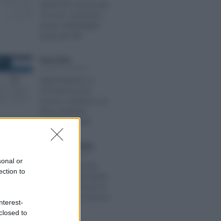
autonomi occasionali,
chi sono i lavoratori
esclusi dall’obbligo?
Risponde l’INL
Rosy D’Elia
-
022
LEGGI E PRASSI
Apprendistato, la
formazione può
essere a distanza ma
deve rispettare
specifici requisiti
Francesco Rodorigo
-
BRE 2023
LEGGI E PRASSI
sonal or
Come visualizzare
ection to
l’esito della domanda
per il supporto per la
formazione e il lavoro
nterest-
closed to