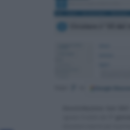
Google
Discov
Segui
su
Decontribuzione Sud 2021
sgravio fruibile dal
1° genn
dovranno inserire per la prim