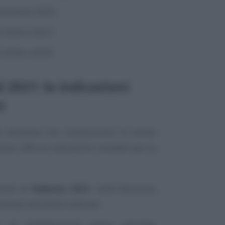
dicembre 2025;
i 2026 e 2027;
i 2028 e 2029.
2021: le indicazioni
s
 attuative che costituiscono la novità
tuto offre le indicazioni contabili per la
 mese di
febbraio 2021
, nella denuncia
eressati dovranno indicare:
o” la contribuzione piena calcolata