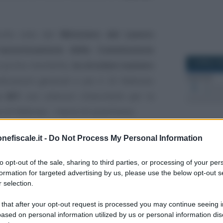
 nulla osta dal
Ministero del Lavoro
’
autorizzazione della Commissione
8 APRILE 2
 un primo momento,
la circolare numero
dicazioni generali e poi il 25 febbraio
o 831
con ulteriori chiarimenti per la
 di febbraio - marzo di quest’anno.
ortante precisarlo, si riferiscono
nefiscale.it -
Do Not Process My Personal Information
27 SETTEM
iziato, in particolare al periodo dal
1°
to opt-out of the sale, sharing to third parties, or processing of your per
 2021
, e non al riconoscimento per le
formation for targeted advertising by us, please use the below opt-out s
ura complessiva è al centro di una
 selection.
 that after your opt-out request is processed you may continue seeing i
ased on personal information utilized by us or personal information dis