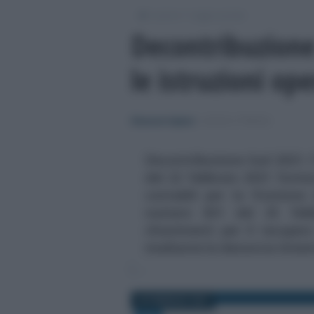
/
/
Lavoro
Leggi e prassi
Decontribuzione
le istruzioni ope
Eleonora Capizzi
-
LEGGI E PRASSI
Decontribuzione Sud 2021: l
del 22 febbraio 2021 fornis
contabili per la fruizione
numero 831 del 25 febbra
chiarimenti per il recuper
mediante la denuncia Unie
26 FEBBRAIO 2021