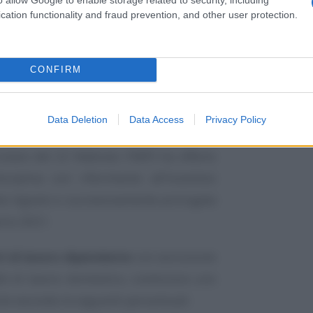
cation functionality and fraud prevention, and other user protection.
orso, risulta ancora un enigma per le
CONFIRM
un po’ di chiarezza,
la pronuncia del
 questione e le relative istruzioni
Data Deletion
Data Access
Privacy Policy
lare del 22 febbraio l’INPS ha offerto
ciplina con riferimento all’incentivo
eto Agosto e successivamente prorogata
ncio 2021.
i di lavoro dipendente
con esclusione
tti di lavoro domestico, costituisce uno
le secondo le seguenti percentuali: