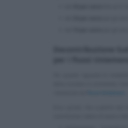
del
30 per cento
fino al 31 
del
20 per cento
per gli ann
del
10 per cento
per gli ann
Decontribuzione Sud 
per i flussi Uniemen
Per quanto riguarda le modalità
della circolare in commento, l’Isti
rilevazione nei
flussi Uniemens
.
Ecco, quindi, che a partire dal
contributiva i datori di lavoro int
nell’elemento “Contribut