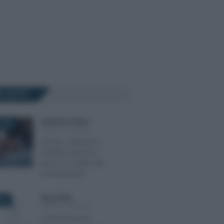
Ù LETTI
Gianfranco Antico
-
2025
LEGGI E PRASSI
Accessi, ispezioni e
verifiche: l’accesso
presso lo studio del
professionista
Rosy D’Elia
-
022
LEGGI E PRASSI
Comunicazione