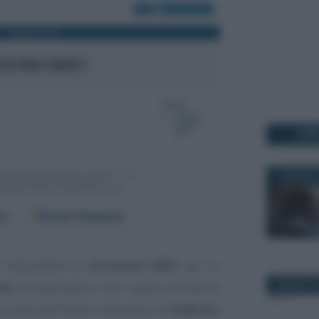
I PI
11 MAGGIO 
er
Fonti Preferite
: disponibili le
istruzioni INPS
per lo
aio
di quest’anno, che i datori di lavoro
2 MARZO 2
a volta nel flusso Uniemens di
febbraio