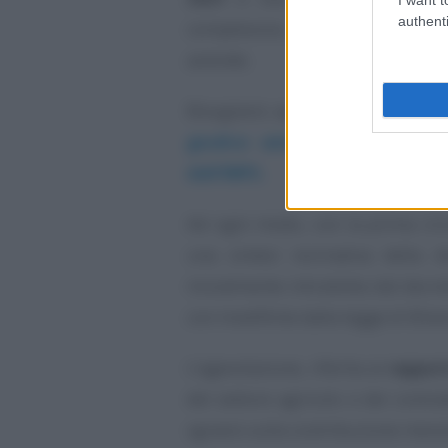
authenti
complessivo, e l’eventuale rimb
aziende.
Bisognerà aspettare, per avere 
giudice amministrativo sulla
dell’INPS.
Ad ogni modo, con la prima circo
una sintesi normativa della dis
inizialmente introdotta dal decr
con modifiche dalla legge di Bila
L’agevolazione, riferita ai
rapport
del settore agricolo e dei contra
sgravio sulla contribuzione mensi