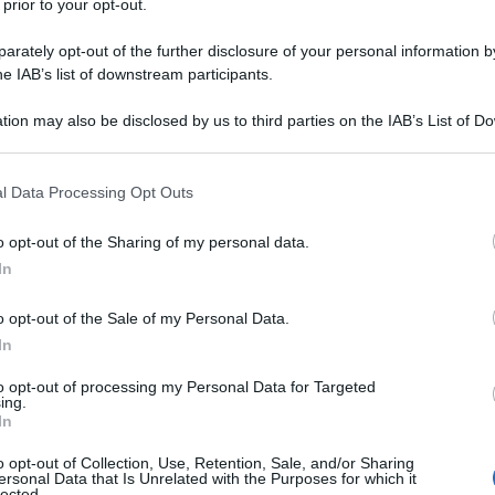
ll’applicazione dello sgravio anche alla
 prior to your opt-out.
25 OTTOBR
 di
gennaio - settembre 2020
, e il
rately opt-out of the further disclosure of your personal information by
a parte dei datori di lavoro, è al vaglio
he IAB’s list of downstream participants.
primersi nel merito il
2 marzo 2021
.
tion may also be disclosed by us to third parties on the IAB’s List of 
 that may further disclose it to other third parties.
2021: dall’INPS le
 that this website/app uses one or more Google services and may gath
l Data Processing Opt Outs
including but not limited to your visit or usage behaviour. You may click 
 e contabili
 to Google and its third-party tags to use your data for below specifi
o opt-out of the Sharing of my personal data.
ogle consent section.
In
a osta dal Ministero del Lavoro a seguito
ommissione Europea limitatamente
o opt-out of the Sale of my Personal Data.
blicato
la circolare numero 33 del 22
In
operative per l’agevolazione contributiva
to opt-out of processing my Personal Data for Targeted
ing.
operano nelle aree svantaggiate del
In
o opt-out of Collection, Use, Retention, Sale, and/or Sharing
ersonal Data that Is Unrelated with the Purposes for which it
lected.