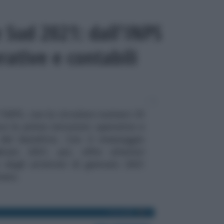
 Sud 2021: dall’INPS
rative e contabili
'INPS, con la circolare numero 33
ce le prime istruzioni operative e
 del beneficio. Con il messaggio
io 2021, poi, offre ulteriori
o degli arretrati di gennaio 2021
mens.