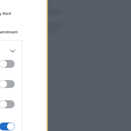
Alessio Mauro
-
E 2025
LEGGI E PRASSI
Riduzione contributi
 third
per l’edilizia:
confermato il valore
dell’esonero per il
Downstream
2025
er and store
to grant or
ed purposes