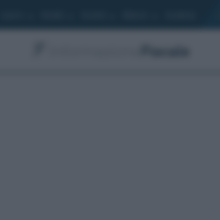
Lavoro
Moduli
Società
Bilancio
Academy