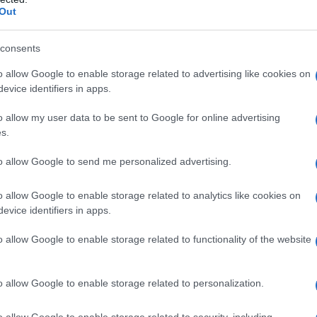
Out
consents
o allow Google to enable storage related to advertising like cookies on
evice identifiers in apps.
o allow my user data to be sent to Google for online advertising
s.
to allow Google to send me personalized advertising.
e aveva riferito la stessa INPS con
il
o allow Google to enable storage related to analytics like cookies on
evice identifiers in apps.
io 2021
proprio perché in attesa
’Europa intervenuta lo scorso 18 febbraio
o allow Google to enable storage related to functionality of the website
o allow Google to enable storage related to personalization.
o, è quello riconosciuto per
i ratei del
,
per quelli del 2020
il cui importo
o allow Google to enable storage related to security, including