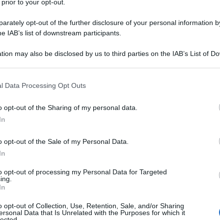
 prior to your opt-out.
rately opt-out of the further disclosure of your personal information by
6 MARZO 2
ti personali
ai sensi degli articoli 13-14 del
he IAB’s list of downstream participants.
R 2016/679.
tion may also be disclosed by us to third parties on the IAB’s List of 
 that may further disclose it to other third parties.
 that this website/app uses one or more Google services and may gath
l Data Processing Opt Outs
including but not limited to your visit or usage behaviour. You may click 
gato il credito
 to Google and its third-party tags to use your data for below specifi
o opt-out of the Sharing of my personal data.
ogle consent section.
isto di carburante
In
o opt-out of the Sale of my Personal Data.
 il Governo cambia rotta: meno risorse
In
sul carburante per dare più spazio ad
to opt-out of processing my Personal Data for Targeted
’
autotrasporto
e dell’
agricoltura
.
ing.
In
ici e produttivi in maggiore difficoltà a
o opt-out of Collection, Use, Retention, Sale, and/or Sharing
ersonal Data that Is Unrelated with the Purposes for which it
causata dalla guerra in medio oriente che
lected.