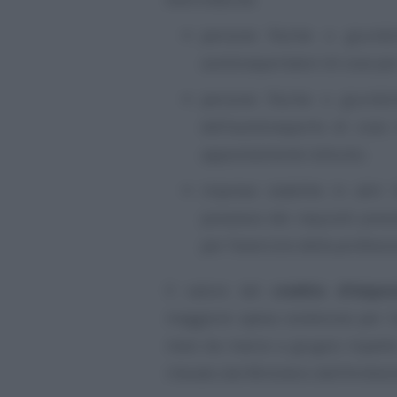
persone fisiche o giuridic
autotrasportatori di cose per
persone fisiche o giuridi
dell’autotrasporto di cose 
appositamente istituito;
imprese stabilite in altri
possesso dei requisiti previ
per l’esercizio della profess
Il valore del
credito d’impos
maggiore spesa sostenuta per l’
mesi da marzo a giugno rispetto
rilevato dal Ministero dell’Ambien