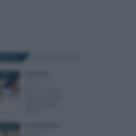
Ù LETTI
Tommaso Gavi
-
 2024
INCENTIVI ALLE
IMPRESE
ZES unica Sud: per il
credito d’imposta si
attende il decreto
attuativo
Anna Maria D’Andrea
-
BRE 2025
INCENTIVI ALLE
IMPRESE