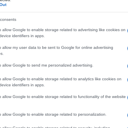
Out
l’energia
, e non solo, e che ancora non
consents
o allow Google to enable storage related to advertising like cookies on
nuovo intervento arriva anche a seguito
evice identifiers in apps.
retti interessati nel corso dell’incontro
o allow my user data to be sent to Google for online advertising
io dei Ministri e si inserisce lungo la
s.
’imposta
per compensare la riduzione
to allow Google to send me personalized advertising.
 e tutelare la catena di distribuzione
o allow Google to enable storage related to analytics like cookies on
evice identifiers in apps.
o allow Google to enable storage related to functionality of the website
o allow Google to enable storage related to personalization.
o allow Google to enable storage related to security, including