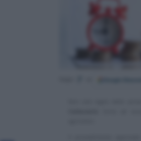
Google
Discov
Segui
su
Non solo taglio delle acci
Carburante
torna ad occup
agricoltori.
Il provvedimento approvato