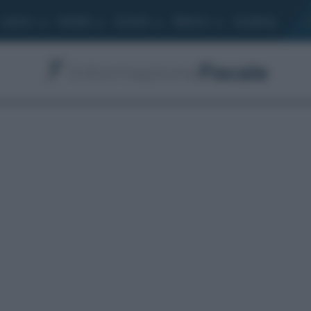
Lavoro
Moduli
Società
Bilancio
Academy