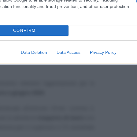
cation functionality and fraud prevention, and other user protection.
CONFIRM
ioni di euro, che si aggiungono ai 100
2026, per prorogare fino a tutto il mese
Data Deletion
Data Access
Privacy Policy
a per i maggiori costi di carburante
otranno ottenere l’agevolazione per le
zo a giugno 2026
.
ndividuate all’articolo 24-ter, comma 2,
oè le attività di
trasporto di merci
con
siva pari o superiore a 7,5 tonnellate