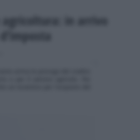
agricoltura: in arrivo
o d’imposta
SE
ante arriva la proroga del credito
to e per il settore agricolo. Per
he un incentivo per l’acquisto del