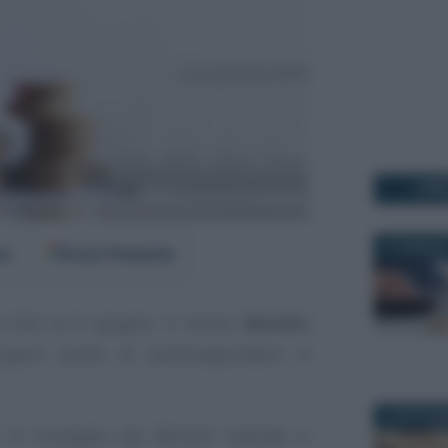
I PI
10 GENNAIO
er
Fonti Preferite
se fino al 6 giugno: il nuovo
decreto
arsi anche di autotrasportatori e
19 SETTEM
 in Consiglio dei Ministri estende il