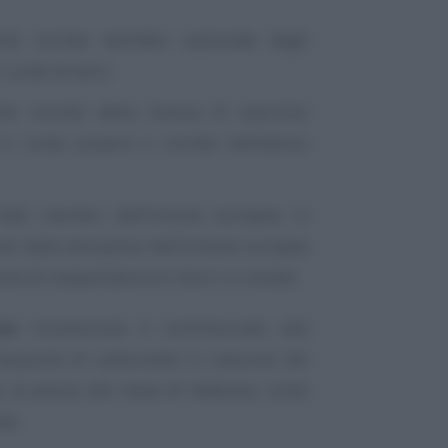
he iscritte nell’albo nazionale degli
 conto di terzi;
che munite della licenza di esercizio
in conto proprio e iscritte nell’elenco
 Stati membri dell’Unione europea, in
sti dalla disciplina dell’Unione europea
ione di trasportatore di merci su strada.
ta
riconosciuto è commisurato alla
acquisto di carburante in ciascuno dei
 al prezzo del mese di febbraio, come
te.