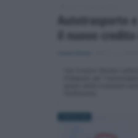
/
/
Lavoro
Incentivi alle imprese
Autotrasporto e 
il nuovo credit
Francesco Rodorigo
-
INCENTIVI ALLE IMPRE
Con il nuovo decreto carbur
d'imposta per l'autotraspor
questi ultimi è previsto anc
fertilizzante
25 MAGGIO 2026