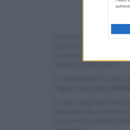
authenti
Il nuovo decreto stanzia 200 mil
previsti dal precedente DL n. 33/
di giugno il credito d’impost
sostenuti dal mese di marzo.
Gli autotrasportatori, quindi, p
maggiori spese sostenute
da mar
Il credito spetta alle attività i
lettera a) del Dlgs n. 504/1995, ci
veicoli di massa massima comples
esercitata da: