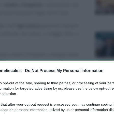
il
credito d’imposta
sull’acquisto del
remento dei prezzi degli ultimi mesi.
to
e dell’
agricoltura
potranno ottenere
e sostenute da marzo a maggio (fino a
1 APRILE 2
nuovo credito d’imposta a sostegno delle
nte
.
nefiscale.it -
Do Not Process My Personal Information
ter gratuita di Informazione
to opt-out of the sale, sharing to third parties, or processing of your per
30 OTTOBR
iscale
formation for targeted advertising by us, please use the below opt-out s
 selection.
a email, dal lunedì alla domenica alle
quale aggiornarsi, gratuita e che non
i clickbaiting!
 that after your opt-out request is processed you may continue seeing i
ased on personal information utilized by us or personal information dis