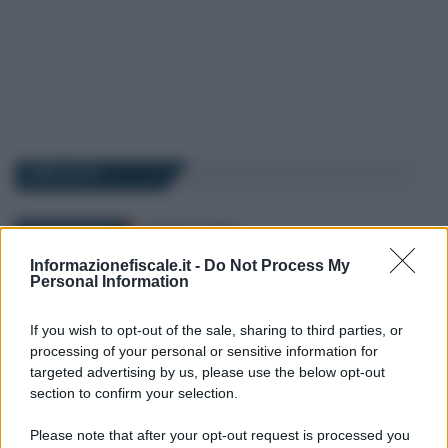
I PIÙ LETTI
Eleonora Capizzi
-
21 MAGGIO 2021
LEGGI E PRASSI
Informazionefiscale.it -
Do Not Process My
Bonus sportivi nel Decreto
Personal Information
Sostegni bis: requisiti e
importo
If you wish to opt-out of the sale, sharing to third parties, or
processing of your personal or sensitive information for
targeted advertising by us, please use the below opt-out
Francesco Rodorigo
-
3 FEBBRAIO 2026
LEGGI E PRASSI
section to confirm your selection.
Bonus assunzioni nella ZES:
Please note that after your opt-out request is processed you
via libera alle domande in