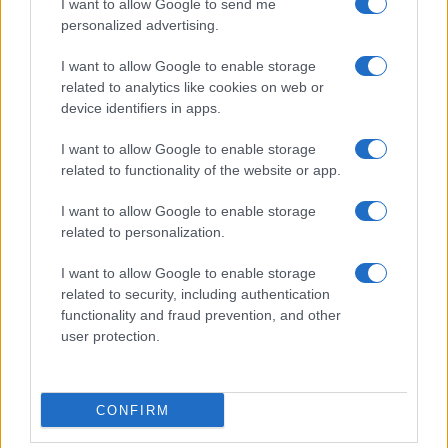
I want to allow Google to send me
e moduli scaricabili!
personalized advertising.
I want to allow Google to enable storage
related to analytics like cookies on web or
device identifiers in apps.
I want to allow Google to enable storage
Acconsento al
trattamento dei dati personali
ai sensi degli
related to functionality of the website or app.
articoli 13-14 del GDPR 2016/679.
I want to allow Google to enable storage
related to personalization.
I want to allow Google to enable storage
Informazione Fiscale S.r.l. - P.I. / C.F.: 13886391005
related to security, including authentication
Testata giornalistica iscritta presso il Tribunale di Velletri al n°
functionality and fraud prevention, and other
14/2018
|
Iscrizione ROC n. 31534/2018
user protection.
Redazione e contatti
|
Informativa sulla Privacy
Preferenze privacy
|
Whistleblowing
|
Codice Etico
|
Modello 231
|
ISO
9001:2015
CONFIRM