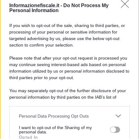
Francesco Rodorigo
-
Informazionefiscale.it -
Do Not Process My
27 MARZO 2026
LEGGI E PRASSI
Personal Information
Naspi: dichiarazione dei
redditi entro il 31 marzo
If you wish to opt-out of the sale, sharing to third parties, or
processing of your personal or sensitive information for
targeted advertising by us, please use the below opt-out
section to confirm your selection.
Francesco Rodorigo
-
29 MAGGIO 2025
LEGGI E PRASSI
Please note that after your opt-out request is processed you
Congedo parentale 2025:
may continue seeing interest-based ads based on personal
come fare domanda per i
information utilized by us or personal information disclosed to
mesi all’80%
third parties prior to your opt-out.
You may separately opt-out of the further disclosure of your
Ginevra Franzoni
-
15 GIUGNO 2025
LEGGI E PRASSI
personal information by third parties on the IAB’s list of
downstream participants.
Istanza di autotutela: cosa
succede in caso di errori
Personal Data Processing Opt Outs
This information may also be disclosed by us to third parties
nell’invio?
on the IAB’s List of Downstream Participants that may further
I want to opt-out of the Sharing of my
disclose it to other third parties.
personal data.
Opted In
Rosy D’Elia
-
LEGGI E PRASSI
13 FEBBRAIO 2023