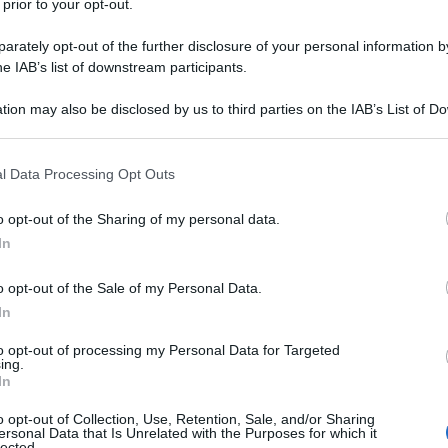
 prior to your opt-out.
obblighi e
rately opt-out of the further disclosure of your personal information by
he IAB’s list of downstream participants.
tion may also be disclosed by us to third parties on the IAB’s List of 
ione al
RUNTS
le associazioni sportive
 that may further disclose it to other third parties.
 scegliere, è stato costituito un nuovo
 that this website/app uses one or more Google services and may gath
l Data Processing Opt Outs
nvece
obbligatoria
.
including but not limited to your visit or usage behaviour. You may click 
 to Google and its third-party tags to use your data for below specifi
o opt-out of the Sharing of my personal data.
ogle consent section.
uito presso il Dipartimento per lo sport
In
i ministri, il
Registro nazionale delle
o opt-out of the Sale of my Personal Data.
he
.
In
n viene effettuata direttamente dal
to opt-out of processing my Personal Data for Targeted
ing.
si avvale infatti della società Sport e
In
o opt-out of Collection, Use, Retention, Sale, and/or Sharing
ersonal Data that Is Unrelated with the Purposes for which it
lected.