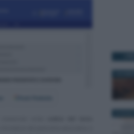
I PI
3 NOVEMBR
er
Fonti Preferite
20 GIUGNO 
 conosciuto come
codice del terzo
i sfumature del panorama associativo, e