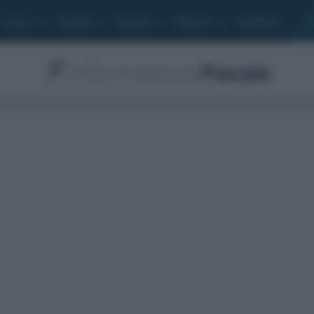
Lavoro
Moduli
Società
Bilancio
Academy