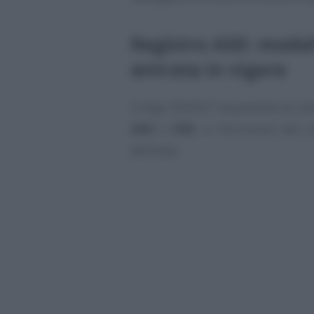
Registro ASD: modali
entrata in vigore
Il d.lgs 39/2021 ha previsto la co
ASD
e
SSD
, e l’iscrizione allo 
dell’ente.