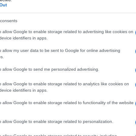
Out
consents
o allow Google to enable storage related to advertising like cookies on
evice identifiers in apps.
o allow my user data to be sent to Google for online advertising
s.
to allow Google to send me personalized advertising.
de
obbligatoria
in quanto essa attesta la
o allow Google to enable storage related to analytics like cookies on
evice identifiers in apps.
tà sportiva svolta dall’ente.
o allow Google to enable storage related to functionality of the website
n altre occasioni la
distinzione tra
do professionale o dilettantistico
è
o allow Google to enable storage related to personalization.
981
la quale identifica gli elementi da
e tale distinzione, senza dimenticare che
o allow Google to enable storage related to security, including