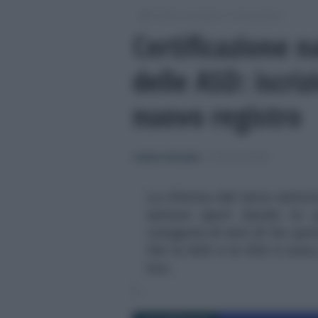
/
/
Diritto societario
Associazioni
Certificazione n
delle ASD: iscri
nuovo registro
Cristina Cherubini
-
ASSOCIAZIONI
La riforma del terzo settor
settore sport dando la po
categorie di enti di far pa
Per le ASD e le SSD è stato
hoc.