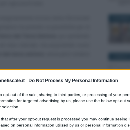
per ognuna di esse.
marginalmente incluso nella riforma del
5 DICEMBRE
islatore ha previsto la possibilità per le
Unico del Terzo Settore
, pur perdendo
 ad esse riservati, ma acquisendo nuovi
i del terzo settore
, senza però rendere
2 GENNAIO 
di entrare a far parte del terzo settore
nefiscale.it -
Do Not Process My Personal Information
no restarne al di fuori e continuare a
to opt-out of the sale, sharing to third parties, or processing of your per
la
legge 398/1991
.
27 OTTOBR
formation for targeted advertising by us, please use the below opt-out s
 selection.
o per tutte le ASD e le SSD un
nuovo
ligatoriamente iscriversi.
 that after your opt-out request is processed you may continue seeing i
ased on personal information utilized by us or personal information dis