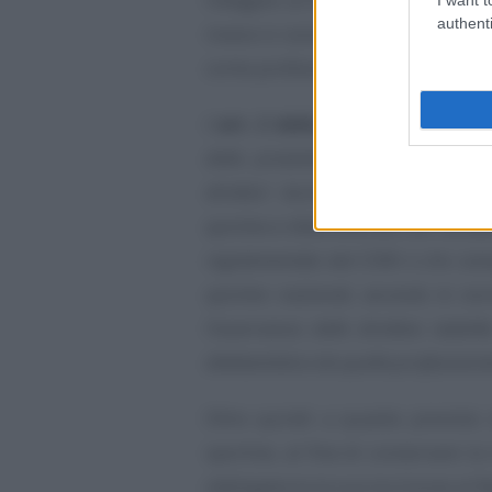
authenti
invece vi sono alcune tipologie di 
come professionali dalle federazio
L’
art. 2 della legge 91/1981
defi
della presente legge, sono sportivi 
direttori tecnico-sportivi ed i prep
sportiva a titolo oneroso con caratte
regolamentate dal CONI e che conse
sportive nazionali, secondo le no
l’osservanza delle direttive stabili
dilettantistica da quella professionis
Oltre quindi a quanto previsto 
sportive, al fine di conservare la
obbligatoria la sua iscrizione al R