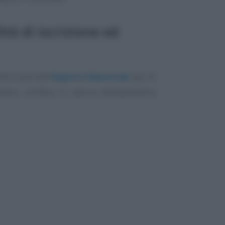
tà di iscrizione ed
stituzione del
Registro Nazionale
per le
stesso certifica la natura dilettantistica