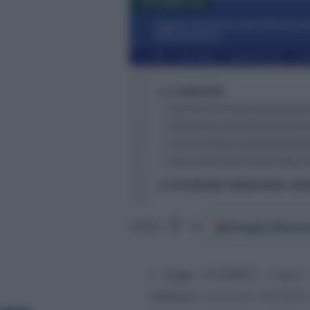
1 NOVEMBRE 2022
Google
Discov
Segui
su
Il
d.lgs 117/2017
, meglio
settore
, racchiude molteplic