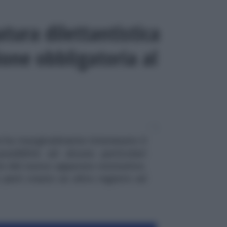
atura dilettantistica
zione obbligatoria al
e ha marginalmente interessato il
ssibilità ad alcune particolari
rte del nuovo apparato normativo.
 però creato un altro registro ad