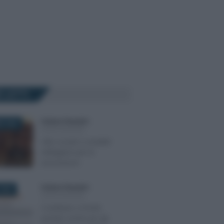
Ù LETTI
Cristina Cherubini
-
E 2020
ASSOCIAZIONI
I libri sociali e contabili
obbligatori per le
associazioni
Cristina Cherubini
-
2020
ASSOCIAZIONI
Contributo a fondo
perduto anche per gli