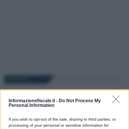
I PIÙ LETTI
Domenico Catalano
-
20 GENNAIO 2022
LEGGI E PRASSI
Informazionefiscale.it -
Do Not Process My
Personal Information
Garanzia Giovani: obbligo
busta paga?
If you wish to opt-out of the sale, sharing to third parties, or
processing of your personal or sensitive information for