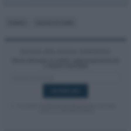
Pubblico
Imposte sui redditi
Iscriviti alla nostra newsletter
Resta informato su notizie, aggiornamenti fiscali
e moduli scaricabili!
Acconsento al
trattamento dei dati personali
ai sensi degli
articoli 13-14 del GDPR 2016/679.