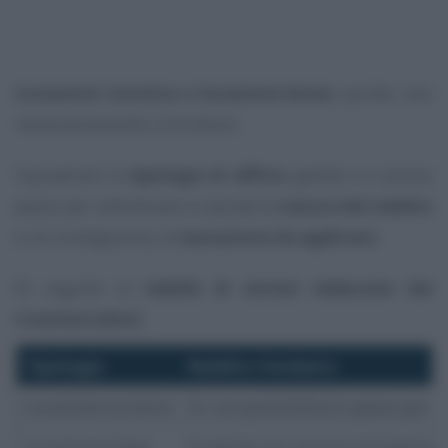
Locazione turistica e locazione breve
, quindi, non
necessariamente coincidono.
Inquadrare la
tipologia di affitto
gestito è il primo
passo per individuare a cascata la
natura del reddito
e, di conseguenza, la
tassazione da applicare
.
Di seguito la
tabella di sintesi elaborata dai
Commercialisti
.
Tipologia
Reddito fondiario
Locazione turistica
Sì, con possibilità di optare per l
Locazione breve
Sì (anche con servizio di biancheri