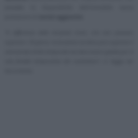
prevede la disponibilità dell’immobile senza
prestazioni di
servizi aggiuntivi
.
“A differenza delle locazioni brevi, che non possono
superare i 30 giorni, la locazione turistica può superare il
menzionato limite temporale ma deve essere gestita per le
sole finalità temporanee del conduttore”
, si legge nel
documento.