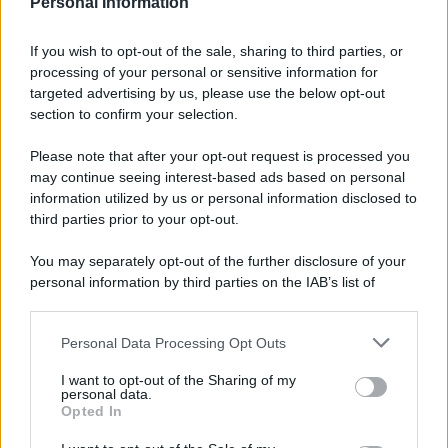
Personal Information
If you wish to opt-out of the sale, sharing to third parties, or
processing of your personal or sensitive information for
Anna Maria D’Andrea
-
IMPOSTE
6 MAGGIO 2026
targeted advertising by us, please use the below opt-out
Concordato flop, ripartire da
section to confirm your selection.
flat tax e acconti a rate:
Gusmeroli (Lega) chiede
Please note that after your opt-out request is processed you
coraggio per la riforma
may continue seeing interest-based ads based on personal
fiscale
information utilized by us or personal information disclosed to
third parties prior to your opt-out.
Anna Maria D’Andrea
-
IMPOSTE
12 MAGGIO 2025
You may separately opt-out of the further disclosure of your
IMU, TARI e non solo:
personal information by third parties on the IAB’s list of
pignoramenti sprint e premi
downstream participants.
a chi paga. Riforma a due
facce
Personal Data Processing Opt Outs
This information may also be disclosed by us to third parties
on the IAB’s List of Downstream Participants that may further
I want to opt-out of the Sharing of my
disclose it to other third parties.
personal data.
Tommaso Gavi
-
IMPOSTE
29 DICEMBRE 2022
Opted In
Tabelle ACI 2023, fringe
Please note that this website/app uses one or more Google
benefit auto aziendali e
services and may gather and store information including but