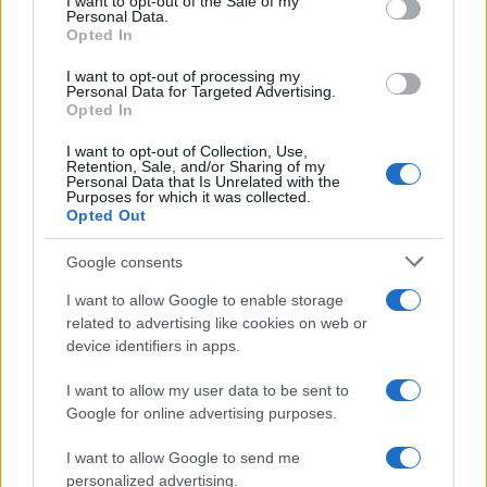
I want to opt-out of the Sale of my
rimborso chilometrico: tariffe
Personal Data.
not limited to your visit or usage behaviour. You may click to
Opted In
e calcolo
grant or deny consent to Google and its third-party tags to
use your data for below specified purposes in below Google
I want to opt-out of processing my
consent section.
Personal Data for Targeted Advertising.
Rosy D’Elia
-
IMPOSTE
Opted In
22 FEBBRAIO 2021
Bonus prima casa,
I want to opt-out of Collection, Use,
sospensione dei termini fino
Retention, Sale, and/or Sharing of my
al 31 dicembre 2021: arriva
Personal Data that Is Unrelated with the
Purposes for which it was collected.
la proroga
Opted Out
Google consents
I want to allow Google to enable storage
related to advertising like cookies on web or
device identifiers in apps.
Iscriviti alla nostra
NEWSLETTER
I want to allow my user data to be sent to
Google for online advertising purposes.
Resta informato su notizie, aggiornamenti fiscali
I want to allow Google to send me
e moduli scaricabili!
personalized advertising.