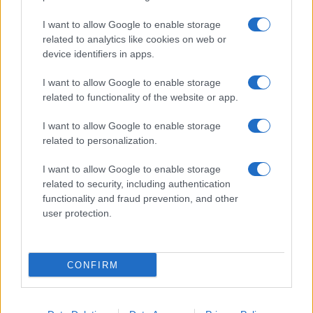
I want to allow Google to enable storage
related to analytics like cookies on web or
device identifiers in apps.
I want to allow Google to enable storage
Acconsento al
trattamento dei dati personali
ai sensi degli
related to functionality of the website or app.
articoli 13-14 del GDPR 2016/679.
I want to allow Google to enable storage
related to personalization.
I want to allow Google to enable storage
Informazione Fiscale S.r.l. - P.I. / C.F.: 13886391005
related to security, including authentication
Testata giornalistica iscritta presso il Tribunale di Velletri al n°
functionality and fraud prevention, and other
14/2018
|
Iscrizione ROC n. 31534/2018
user protection.
Redazione e contatti
|
Informativa sulla Privacy
Preferenze privacy
|
Whistleblowing
|
Codice Etico
|
Modello 231
|
ISO
9001:2015
CONFIRM