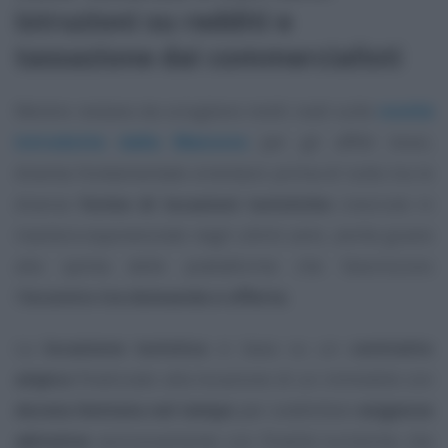
istruzioni su redditi e
tassazione dai commercialisti
Mentre restano da sciogliere molti nodi sulle
novità
introdotte dalla Manovra
per gli affitti brevi,
diventa fondamentale orientarsi prima di tutto tra le
diverse
forme di locazioni turistiche
cresciute in
maniera esponenziale negli ultimi anni, anche grazie
alla spinta delle piattaforme che favoriscono
l’
incontro tra domanda e offerta
.
La
locazione turistica
si basa su un
contratto
atipico
finalizzato alla locazione di un immobile con
durata limitata nel tempo
per soddisfare
esigenze
abitative
esclusivamente con finalità turistiche che