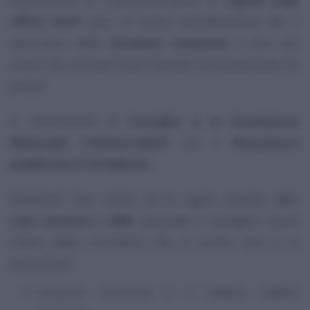
affitti brevi
sono al centro dell’attenzione. Ma il
panorama delle
locazioni turistiche
è ben più
ampio dei contratti brevi stipulati esclusivamente tra
privati.
A sottolinearlo
il Consiglio e la Fondazione
Nazionale Commercialisti
con il
documento
pubblicato il 16 febbraio
.
Obiettivo? Fare ordine tra le regole previste dalle
case vacanza
ai
b&b
, passando a rassegna i punti
chiave della normativa che in questi anni è in
evoluzione:
locazioni turistiche e il relativo reddito