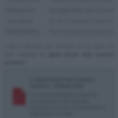
Affittacamere
Non applicabile, salvo rari territ
Case vacanze
Sì, solo in presenza di mera loca
Bed & Breakfast
No, in virtù dei servizi di prima c
Tutte le istruzioni per orientarsi tra le regole nel
testo integrale
“Il regime fiscale delle locazioni
turistiche”
.
Il regime fiscale delle locazioni
turistiche - Febbraio 2026
A cura della Fondazione Nazionale
Commercialisti e del Consiglio
Nazionale dei Dottori Commercialisti e
degli Esperti Contabili