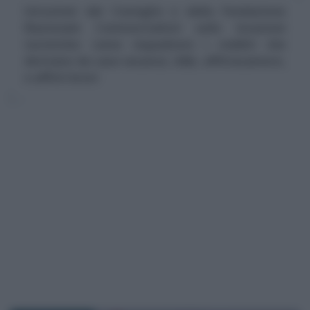
Istruzioni dal Consiglio e dalla Fondazione
Nazionale Commercialisti sulle locazioni
turistiche: come inquadrare i redditi che
derivano da case vacanze, b&b, affittacamere,
e affitti brevi