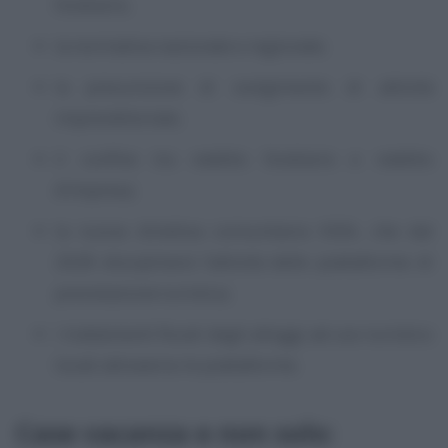
fondiario;
la normativa nazionale e regionale;
la presunzione di svolgimento di attività
imprenditoriale;
il confine tra reddito fondiario e reddito
d’impresa;
la nuova direttiva comunitaria ViDA, che dal
2028 disciplinerà l’attività delle piattaforme di
prenotazione turistica;
i trattamenti fiscali degli alloggi ad uso turistico
locati attraverso le piattaforme.
Case vacanza e non solo: