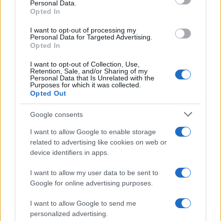
Personal Data.
not limited to your visit or usage behaviour. You may click to
governativa: cos’è, quanto e
Opted In
grant or deny consent to Google and its third-party tags to
quando si paga
use your data for below specified purposes in below Google
I want to opt-out of processing my
consent section.
Personal Data for Targeted Advertising.
Opted In
Anna Maria D’Andrea
-
2 MARZO 2026
TASSA DI CONCESSIONE
I want to opt-out of Collection, Use,
GOVERNATIVA
Retention, Sale, and/or Sharing of my
Tassa vidimazione libri
Personal Data that Is Unrelated with the
Purposes for which it was collected.
sociali: scadenza e importi
Opted Out
Google consents
I want to allow Google to enable storage
related to advertising like cookies on web or
device identifiers in apps.
Iscriviti alla nostra
NEWSLETTER
I want to allow my user data to be sent to
Google for online advertising purposes.
Resta informato su notizie, aggiornamenti fiscali
I want to allow Google to send me
e moduli scaricabili!
personalized advertising.