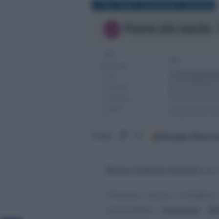
Google
Discov
Segui
su
Bonus mamma domani
anco
Potranno ancora richiedere
presentando
domanda IN