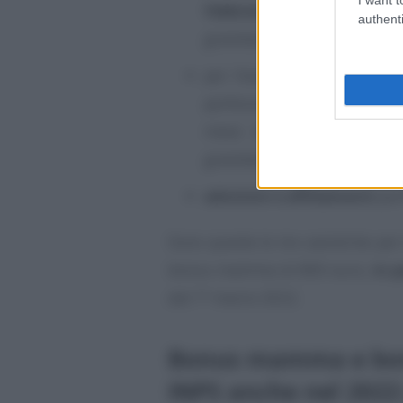
febbraio 2022
, anche se an
authenti
gravidanza;
per l’evento
compimento d
perfezionamento del requisi
mese di gravidanza concl
gravidanza nell’ultimo bimes
adozioni e affidamenti
per
Sono queste le tre casistiche per
bonus mamma di 800 euro,
in p
dal 1° marzo 2022.
Bonus mamma e bo
INPS anche nel 2022 