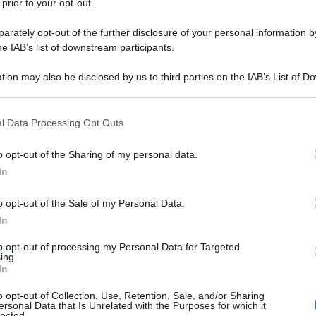
 prior to your opt-out.
25 OTTOBR
el 21 dicembre 2021
che ha disciplinato
unico
ha abrogato dal 1° gennaio 2022
rately opt-out of the further disclosure of your personal information by
he IAB’s list of downstream participants.
e alle famiglie con figli.
tion may also be disclosed by us to third parties on the IAB’s List of 
mio alla nascita
, l’entrata in vigore
 that may further disclose it to other third parties.
li a carico
porta alla razionalizzazione
 that this website/app uses one or more Google services and may gath
l Data Processing Opt Outs
lo scorso anno per il sostegno alla
including but not limited to your visit or usage behaviour. You may click 
 to Google and its third-party tags to use your data for below specifi
o opt-out of the Sharing of my personal data.
ogle consent section.
In
re
però con cura, che lascia fuori il
o opt-out of the Sale of my Personal Data.
rnità dei comuni
, ma non solo.
In
i
assegno unico e bonus alle famiglie
to opt-out of processing my Personal Data for Targeted
ing.
no per i primi mesi del nuovo anno.
In
o opt-out of Collection, Use, Retention, Sale, and/or Sharing
ersonal Data that Is Unrelated with the Purposes for which it
lected.