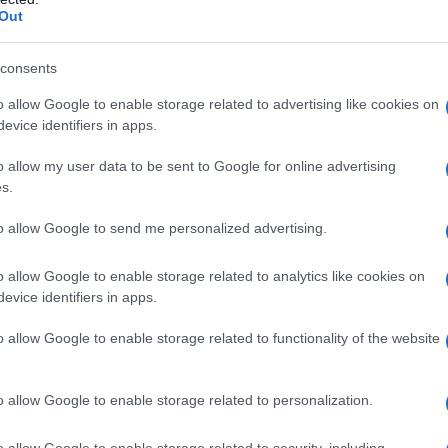
Out
consents
o allow Google to enable storage related to advertising like cookies on
evice identifiers in apps.
o allow my user data to be sent to Google for online advertising
s.
to allow Google to send me personalized advertising.
mani
, il
premio alla nascita pari a 800
l settimo mese di gravidanza o alla
o allow Google to enable storage related to analytics like cookies on
evice identifiers in apps.
readottivo.
o allow Google to enable storage related to functionality of the website
rcolare n. 23 del 9 febbraio 2022
, sarà
bonus mamma domani:
o allow Google to enable storage related to personalization.
ita avvenuta, per i nati entro il 28
o allow Google to enable storage related to security, including