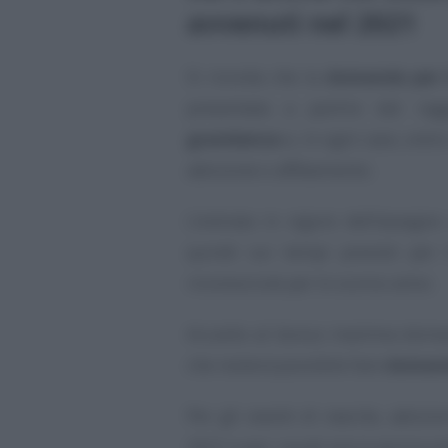
avvenuti nel 2021
Si ricorda che la
domanda per
presentata a partire dal ra
gravidanza
e, in ogni caso, entr
adozione o affidamento.
L’entrata in vigore dell’asseg
quindi sui tempi previsti per 
riconosciute per lo scorso anno.
Accanto al bonus mamma domani,
che resterà possibile fare
domand
Per gli eventi di nascite, adozi
2021 e per i quali non è ancora s