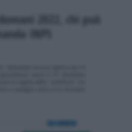
omani 2022, chi può
manda INPS
 domanda ancora aperta per le
gravidanza entro il 31 dicembre
are le regole della “staffetta” tra
uro e assegno unico è la circolare