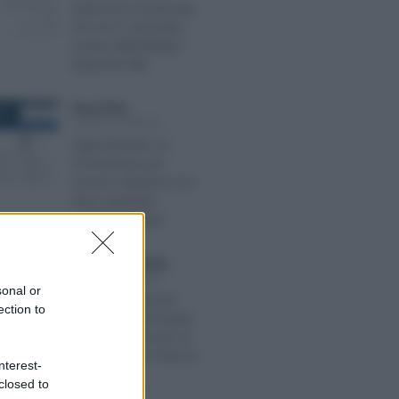
autonomi occasionali,
chi sono i lavoratori
esclusi dall’obbligo?
Risponde l’INL
Rosy D’Elia
-
022
LEGGI E PRASSI
Apprendistato, la
formazione può
essere a distanza ma
deve rispettare
specifici requisiti
Francesco Rodorigo
-
BRE 2023
LEGGI E PRASSI
sonal or
Come visualizzare
ection to
l’esito della domanda
per il supporto per la
formazione e il lavoro
nterest-
closed to