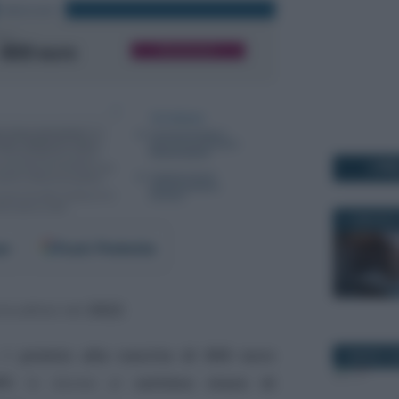
I PI
11 MAGGIO 
er
Fonti Preferite
ra attivo nel
2022
.
 il
premio alla nascita di 800 euro
2 MARZO 2
PS
le donne al
settimo mese di