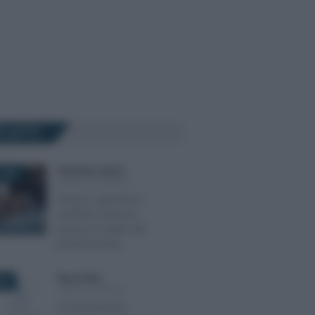
Ù LETTI
Gianfranco Antico
-
2025
LEGGI E PRASSI
Accessi, ispezioni e
verifiche: l’accesso
presso lo studio del
professionista
Rosy D’Elia
-
022
LEGGI E PRASSI
Comunicazione