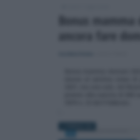
/
/
Lavoro
Leggi e prassi
Bonus mamma d
ancora fare do
Anna Maria D’Andrea
-
LEGGI E PRASSI
Bonus mamma domani 2022,
donne al settimo mese di 
2021, ma non solo. Ad illustr
premio alla nascita di 800 e
INPS n. 23 del 9 febbraio.
11 FEBBRAIO 2022