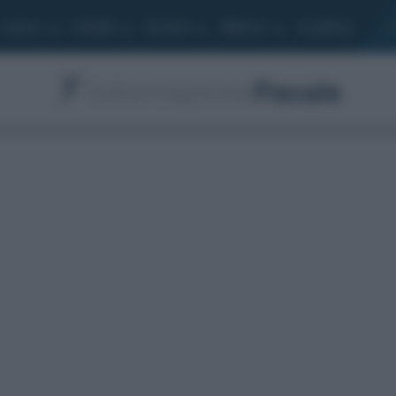
Lavoro
Moduli
Società
Bilancio
Academy