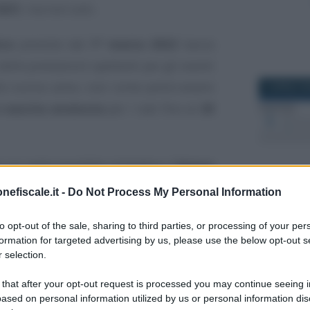
2021
, ma non solo.
ico
previsto dal
1° marzo 2022
lascia
 delle prestazioni spettanti per gli eventi
llo scorso anno, così come potrà essere
8 APRILE 2
nascita avvenuta
per i nati fino al
28
n cui resta possibile richiedere il
bonus
are n. 23 del 9 febbraio 2022 relativa
nefiscale.it -
Do Not Process My Personal Information
27 SETTEM
to opt-out of the sale, sharing to third parties, or processing of your per
formation for targeted advertising by us, please use the below opt-out s
i 2022, chi può
 selection.
a INPS
 that after your opt-out request is processed you may continue seeing i
ased on personal information utilized by us or personal information dis