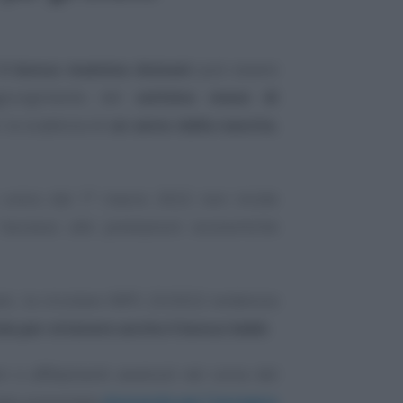
 il bonus mamma domani
può essere
ggiungimento del
settimo mese di
o la scadenza di
un anno dalla nascita
,
no unico dal 1° marzo 2022 non incide
l’accesso alle prestazioni economiche
 la circolare INPS 23/2022 evidenzia
a per ottenere anche il bonus bebè
.
oni o affidamenti avvenuti nel corso del
tata presentata
domanda per l’assegno