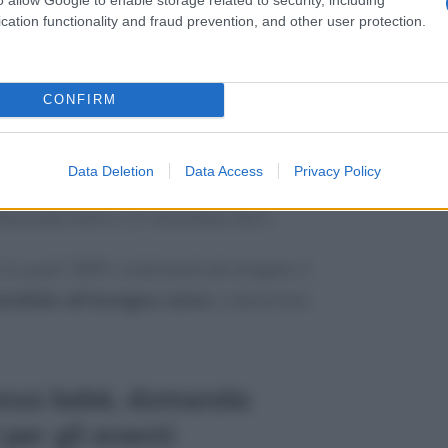
tecedente all’inizio dell’ottavo mese di
cation functionality and fraud prevention, and other user protection.
el 7° mese di gravidanza
, in caso di
CONFIRM
to entro il
31 dicembre 2021
(settimo
uso a tale data) o interruzione di
Data Deletion
Data Access
Privacy Policy
tre;
fezionati entro il 31 dicembre 2021.
 le quali l’INPS continuerà ad erogare il
arallelo all’assegno unico
a decorrere
nus bebè, domanda
per gli eventi